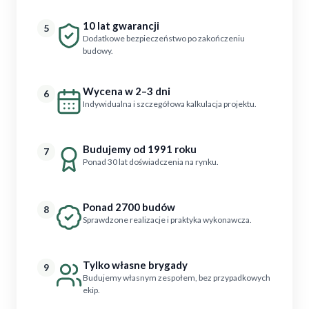
10 lat gwarancji
5
Dodatkowe bezpieczeństwo po zakończeniu
budowy.
Wycena w 2–3 dni
6
Indywidualna i szczegółowa kalkulacja projektu.
Budujemy od 1991 roku
7
Ponad 30 lat doświadczenia na rynku.
Ponad 2700 budów
8
Sprawdzone realizacje i praktyka wykonawcza.
Tylko własne brygady
9
Budujemy własnym zespołem, bez przypadkowych
ekip.