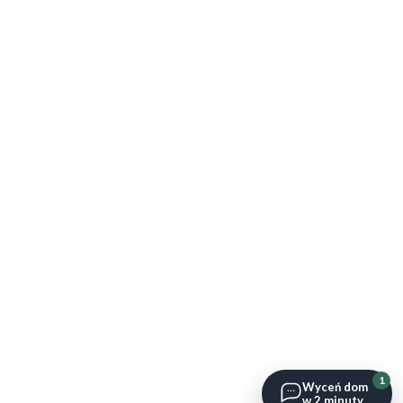
1
Wyceń dom
w 2 minuty