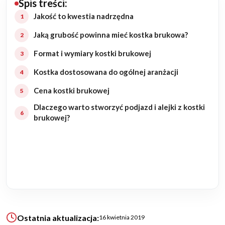
Spis treści:
Budowa domu
Jakość to kwestia nadrzędna
Jaką grubość powinna mieć kostka brukowa?
Rezydencje
Format i wymiary kostki brukowej
Rozbudowa
Kostka dostosowana do ogólnej aranżacji
Cena kostki brukowej
Remonty
Dlaczego warto stworzyć podjazd i alejki z kostki
brukowej?
Budynki biurowe
Realizacje
Referencje
Filmy
Ostatnia aktualizacja:
16 kwietnia 2019
Ogrody