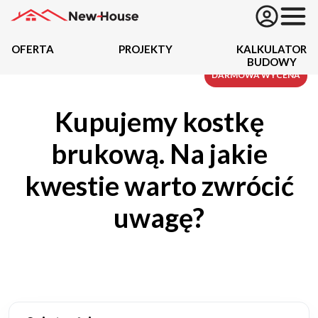
OFERTA
PROJEKTY
KALKULATOR
BUDOWY
Projekty
DARMOWA WYCENA
Kupujemy kostkę
Oferta
brukową. Na jakie
Działki
kwestie warto zwrócić
Kredyty
uwagę?
Dokumentacja
20434
Projektów z wyceną
Projekty indywidualne