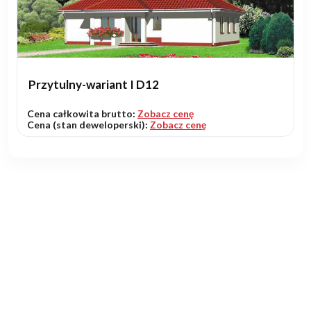
Przytulny-wariant I D12
Cena całkowita brutto:
Zobacz cenę
Cena (stan deweloperski):
Zobacz cenę