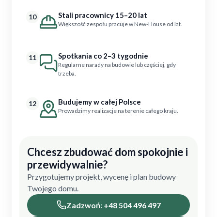
Stali pracownicy 15–20 lat
10
Większość zespołu pracuje w New-House od lat.
Spotkania co 2–3 tygodnie
11
Regularne narady na budowie lub częściej, gdy
trzeba.
Budujemy w całej Polsce
12
Prowadzimy realizacje na terenie całego kraju.
Chcesz zbudować dom spokojnie i
przewidywalnie?
Przygotujemy projekt, wycenę i plan budowy
Twojego domu.
Zadzwoń: +48 504 496 497