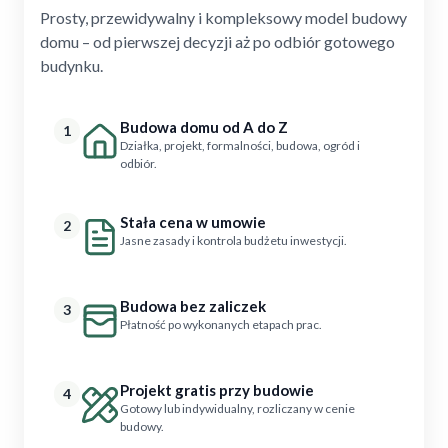
Prosty, przewidywalny i kompleksowy model budowy
domu – od pierwszej decyzji aż po odbiór gotowego
budynku.
Budowa domu od A do Z
1
Działka, projekt, formalności, budowa, ogród i
odbiór.
Stała cena w umowie
2
Jasne zasady i kontrola budżetu inwestycji.
Budowa bez zaliczek
3
Płatność po wykonanych etapach prac.
Projekt gratis przy budowie
4
Gotowy lub indywidualny, rozliczany w cenie
budowy.