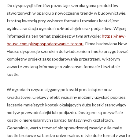
Do dyspozycji klientów pozostaje szeroka gama produktów
stworzonych w oparciu o nowoczesne trendy w budownictwie.
Istotną kwestią przy wyborze formatu i rozmiaru kostki jest
ogólna aranżacja ogrodu i rozkład alejek oraz podjazdów. Więcej
informacji na ten temat znajdziesz w tym artykule:
https://new-
house.com.pl/zagospodarowanie-terenu
. Firma budowlana New
House dysponuje szerokim doświadczeniem i może przygotować
kompletny projekt zagospodarowania przestrzeni, w którym
zawarte zostaną informacje o zalecanym formacie i kształcie
kostki.
W ogrodach często sięgamy po kostki prostokątne oraz
kwadratowe. Ciekawy efekt wizualny możemy uzyskać poprzez
łączenie mniejszych kostek okalających duże kostki stanowiący
motyw przewodni alejki lub podjazdu. Dostępne są oczywiście
kostki o nieregularnych i bardzo fantazyjnych kształtach.
Generalnie, warto trzymać się sprawdzonej zasady: o ile małe
kostki brukowe są bardzo uniwersalne, o tyle duże formaty warto