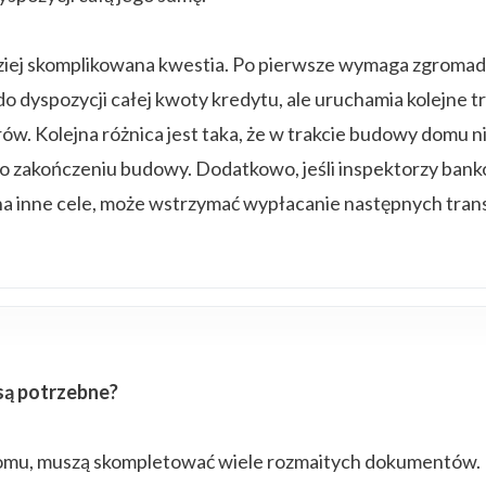
ziej skomplikowana kwestia. Po pierwsze wymaga zgromadz
do dyspozycji całej kwoty kredytu, ale uruchamia kolejne 
 Kolejna różnica jest taka, że w trakcie budowy domu nie 
o po zakończeniu budowy. Dodatkowo, jeśli inspektorzy ban
na inne cele, może wstrzymać wypłacanie następnych tra
są potrzebne?
 domu, muszą skompletować wiele rozmaitych dokumentów.