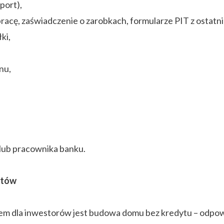
port),
cę, zaświadczenie o zarobkach, formularze PIT z ostatnic
ki,
nu,
lub pracownika banku.
ztów
iem dla inwestorów jest budowa domu bez kredytu – odpo