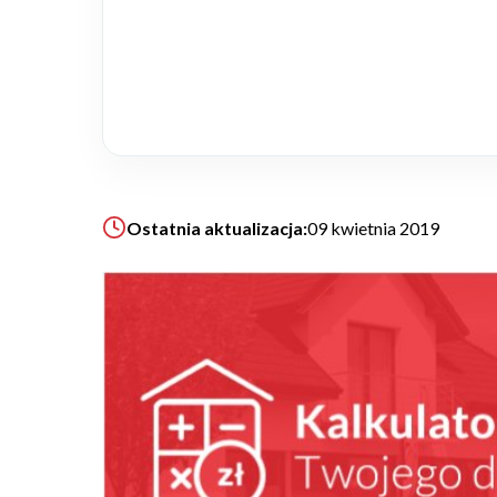
Realizacje
Referencje
Filmy
Ostatnia aktualizacja:
09 kwietnia 2019
Ogrody
KALKULATOR BUDOWY
BLOG
O NAS
KONAKT