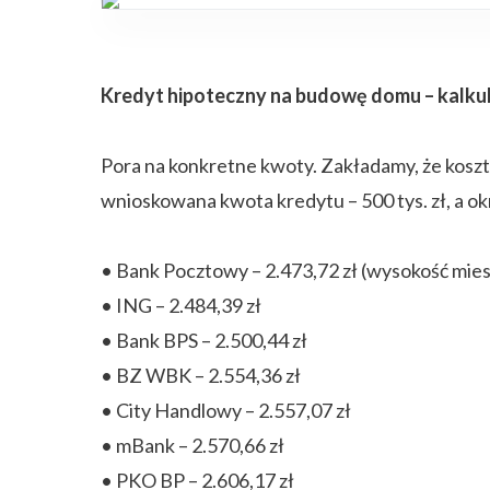
Kredyt hipoteczny na budowę domu – kalkul
Pora na konkretne kwoty. Zakładamy, że kosz
wnioskowana kwota kredytu – 500 tys. zł, a o
• Bank Pocztowy – 2.473,72 zł (wysokość mies
• ING – 2.484,39 zł
• Bank BPS – 2.500,44 zł
• BZ WBK – 2.554,36 zł
• City Handlowy – 2.557,07 zł
• mBank – 2.570,66 zł
• PKO BP – 2.606,17 zł