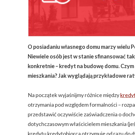
ZAPISZ SIĘ
O posiadaniu własnego domu marzy wielu Pol
Niewiele osób jest w stanie sfinansować t
konkretnie – kredyt na budowę domu. Czym 
mieszkania? Jak wyglądają przykładowe rat
Na początek wyjaśnijmy różnice między
kredy
otrzymania pod względem formalności – rozpatr
przedstawić oczywiście zaświadczenia o doc
dotychczasowym właścicielem mieszkania (jeśl
kredytu kredytobiorca otrzymuje od razu do d