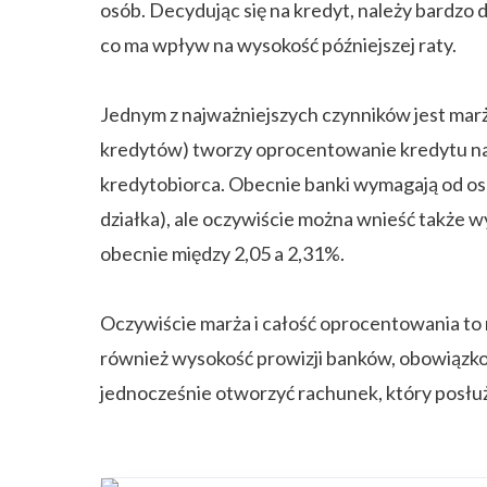
osób. Decydując się na kredyt, należy bardz
co ma wpływ na wysokość późniejszej raty.
Jednym z najważniejszych czynników jest marż
kredytów) tworzy oprocentowanie kredytu na 
kredytobiorca. Obecnie banki wymagają od osó
działka), ale oczywiście można wnieść także
obecnie między 2,05 a 2,31%.
Oczywiście marża i całość oprocentowania to 
również wysokość prowizji banków, obowiązkow
jednocześnie otworzyć rachunek, który posłuż