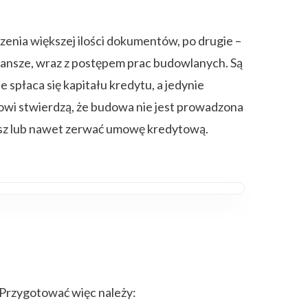
enia większej ilości dokumentów, po drugie –
transze, wraz z postępem prac budowlanych. Są
spłaca się kapitału kredytu, a jedynie
kowi stwierdzą, że budowa nie jest prowadzona
nsz lub nawet zerwać umowę kredytową.
 Przygotować więc należy: