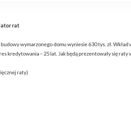
ator rat
t budowy wymarzonego domu wyniesie 630 tys. zł. Wkład wł
kres kredytowania – 25 lat. Jak będą prezentowały się rat
ięcznej raty)