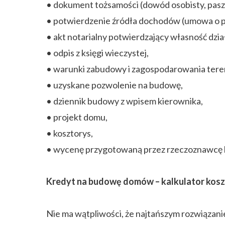
• dokument tożsamości (dowód osobisty, pasz
• potwierdzenie źródła dochodów (umowa o pra
• akt notarialny potwierdzający własność dział
• odpis z księgi wieczystej,
• warunki zabudowy i zagospodarowania tere
• uzyskane pozwolenie na budowę,
• dziennik budowy z wpisem kierownika,
• projekt domu,
• kosztorys,
• wycenę przygotowaną przez rzeczoznawcę 
Kredyt na budowę domów – kalkulator kos
Nie ma wątpliwości, że najtańszym rozwiązan