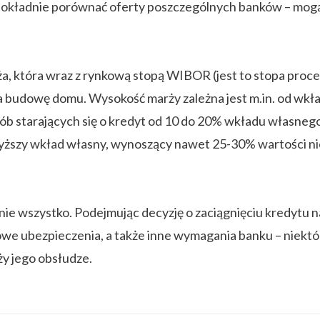
o dokładnie porównać oferty poszczególnych banków – mog
a, która wraz z rynkową stopą WIBOR (jest to stopa proce
budowę domu. Wysokość marży zależna jest m.in. od wkła
b starających się o kredyt od 10 do 20% wkładu własnego 
 wyższy wkład własny, wynoszący nawet 25-30% wartości n
nie wszystko. Podejmując decyzję o zaciągnięciu kredytu
e ubezpieczenia, a także inne wymagania banku – niektóre
y jego obsłudze.