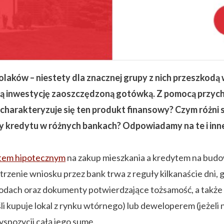
aków – niestety dla znacznej grupy z nich przeszkodą w
aką inwestycję zaoszczędzoną gotówką. Z pomocą przy
charakteryzuje się ten produkt finansowy? Czym różni 
y kredytu w różnych bankach? Odpowiadamy na te i inne
tem hipotecznym
na zakup mieszkania a kredytem na budow
zenie wniosku przez bank trwa z reguły kilkanaście dni, g
hodach oraz dokumenty potwierdzające tożsamość, a takż
i kupuje lokal z rynku wtórnego) lub deweloperem (jeżeli
yspozycji całą jego sumę.