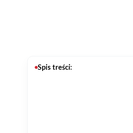
20434
Projektów z wyceną
Projekty indywidualne
Budowa domu
Rezydencje
Spis treści:
Rozbudowa
Remonty
Budynki biurowe