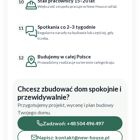
Stali pracownicy 15–20 lat
10
Większość zespołu pracuje w New-House od lat.
Spotkania co 2–3 tygodnie
11
Regularne narady na budowie lub częściej, gdy
trzeba.
Budujemy w całej Polsce
12
Prowadzimy realizacje na terenie całego kraju.
Chcesz zbudować dom spokojnie i
przewidywalnie?
Przygotujemy projekt, wycenę i plan budowy
Twojego domu.
Zadzwoń: +48 504 496 497
Napisz: kontakt@new-house.pl