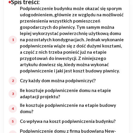
Spis treści:
Podpiwniczenie budynku może okazać się sporym
Budowa domu
udogodnieniem, głównie ze względu na możliwość
przeniesienia wszystkich pomieszczeń
Rezydencje
gospodarczych do piwnicy. Tym samym można
lepiej wykorzystać powierzchnię użytkową domu
na pozostałych kondygnacjach. Jednak wykonanie
Rozbudowa
podpiwniczenia wiąże się z dość dużymi kosztami,
a część z nich trzeba ponieść już na etapie
Remonty
przygotowań do inwestycji. Z niniejszego
artykułu dowiesz się, kiedy można wykonać
Budynki biurowe
podpiwniczenie i jaki jest koszt budowy piwnicy.
Czy każdy dom można podpiwniczyć?
Realizacje
Ile kosztuje podpiwniczenie domu na etapie
adaptacji projektu?
Referencje
Ile kosztuje podpiwniczenie na etapie budowy
domu?
Filmy
Co wpływa na koszt podpiwniczenia budynku?
Ogrody
Podpiwniczenie domu z firmą budowlaną New-