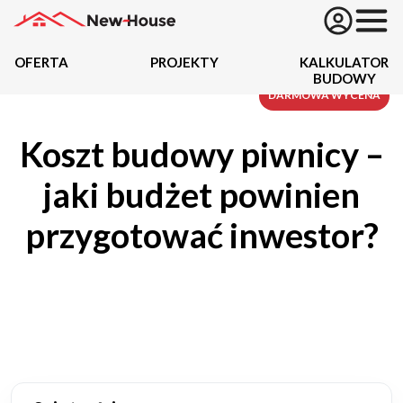
OFERTA
PROJEKTY
KALKULATOR
BUDOWY
Projekty
DARMOWA WYCENA
Koszt budowy piwnicy –
Oferta
jaki budżet powinien
Działki
przygotować inwestor?
Kredyty
Dokumentacja
20434
Projektów z wyceną
Projekty indywidualne