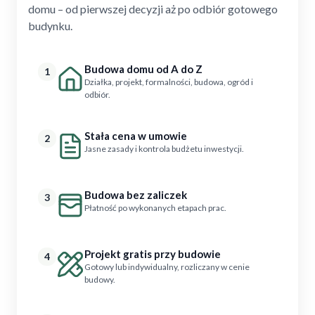
domu – od pierwszej decyzji aż po odbiór gotowego
budynku.
Budowa domu od A do Z
1
Działka, projekt, formalności, budowa, ogród i
odbiór.
Stała cena w umowie
2
Jasne zasady i kontrola budżetu inwestycji.
Budowa bez zaliczek
3
Płatność po wykonanych etapach prac.
Projekt gratis przy budowie
4
Gotowy lub indywidualny, rozliczany w cenie
budowy.