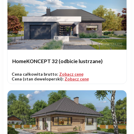
HomeKONCEPT 32 (odbicie lustrzane)
Cena całkowita brutto:
Zobacz cenę
Cena (stan deweloperski):
Zobacz cenę