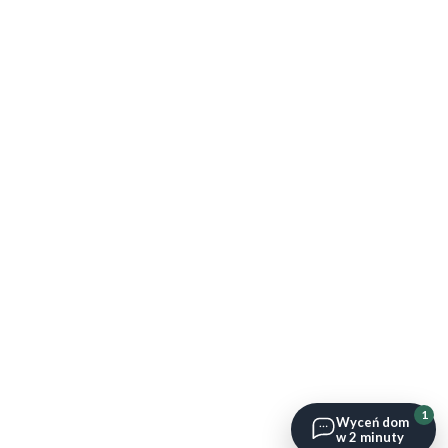
1
Wyceń dom
w 2 minuty