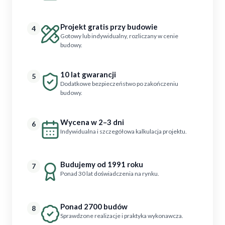
Projekt gratis przy budowie
4
Gotowy lub indywidualny, rozliczany w cenie
budowy.
10 lat gwarancji
5
Dodatkowe bezpieczeństwo po zakończeniu
budowy.
Wycena w 2–3 dni
6
Indywidualna i szczegółowa kalkulacja projektu.
Budujemy od 1991 roku
7
Ponad 30 lat doświadczenia na rynku.
Ponad 2700 budów
8
Sprawdzone realizacje i praktyka wykonawcza.