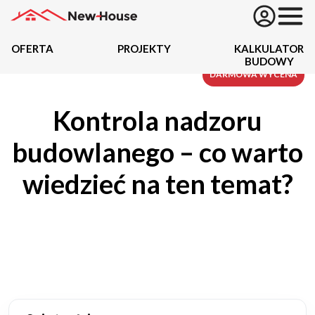
OFERTA
PROJEKTY
KALKULATOR
BUDOWY
Projekty
DARMOWA WYCENA
Kontrola nadzoru
Oferta
budowlanego – co warto
Działki
wiedzieć na ten temat?
Kredyty
Dokumentacja
20489
Projektów z wyceną
Projekty indywidualne