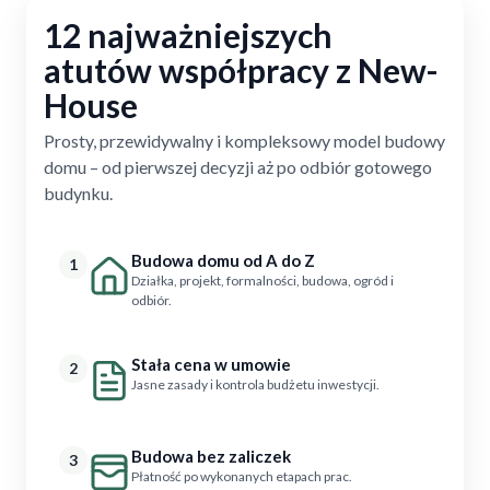
12 najważniejszych
atutów współpracy z New-
House
Prosty, przewidywalny i kompleksowy model budowy
domu – od pierwszej decyzji aż po odbiór gotowego
budynku.
Budowa domu od A do Z
1
Działka, projekt, formalności, budowa, ogród i
odbiór.
Stała cena w umowie
2
Jasne zasady i kontrola budżetu inwestycji.
Budowa bez zaliczek
3
Płatność po wykonanych etapach prac.