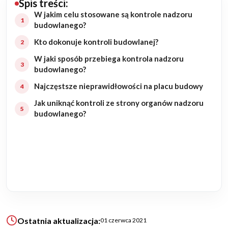
Spis treści:
W jakim celu stosowane są kontrole nadzoru
Budowa domu
budowlanego?
Kto dokonuje kontroli budowlanej?
Rezydencje
W jaki sposób przebiega kontrola nadzoru
Rozbudowa
budowlanego?
Najczęstsze nieprawidłowości na placu budowy
Remonty
Jak uniknąć kontroli ze strony organów nadzoru
budowlanego?
Budynki biurowe
Realizacje
Referencje
Filmy
Ostatnia aktualizacja:
01 czerwca 2021
Ogrody