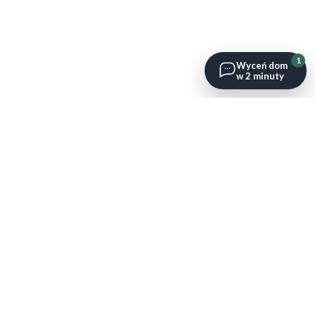
1
Wyceń dom
w 2 minuty