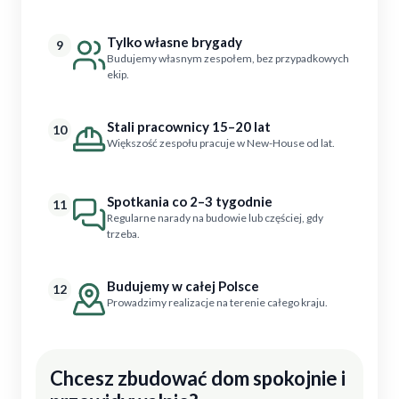
Tylko własne brygady
9
Budujemy własnym zespołem, bez przypadkowych
ekip.
Stali pracownicy 15–20 lat
10
Większość zespołu pracuje w New-House od lat.
Spotkania co 2–3 tygodnie
11
Regularne narady na budowie lub częściej, gdy
trzeba.
Budujemy w całej Polsce
12
Prowadzimy realizacje na terenie całego kraju.
Chcesz zbudować dom spokojnie i