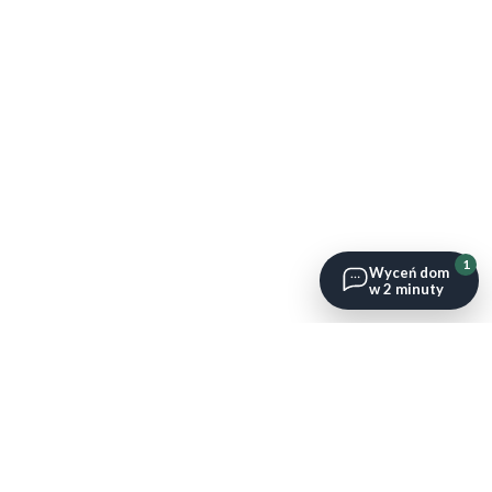
1
Wyceń dom
w 2 minuty