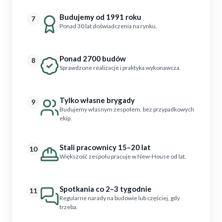
Budujemy od 1991 roku
7
Ponad 30 lat doświadczenia na rynku.
Ponad 2700 budów
8
Sprawdzone realizacje i praktyka wykonawcza.
Tylko własne brygady
9
Budujemy własnym zespołem, bez przypadkowych
ekip.
Stali pracownicy 15–20 lat
10
Większość zespołu pracuje w New-House od lat.
Spotkania co 2–3 tygodnie
11
Regularne narady na budowie lub częściej, gdy
trzeba.