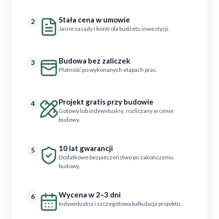
Stała cena w umowie
2
Jasne zasady i kontrola budżetu inwestycji.
Budowa bez zaliczek
3
Płatność po wykonanych etapach prac.
Projekt gratis przy budowie
4
Gotowy lub indywidualny, rozliczany w cenie
budowy.
10 lat gwarancji
5
Dodatkowe bezpieczeństwo po zakończeniu
budowy.
Wycena w 2–3 dni
6
Indywidualna i szczegółowa kalkulacja projektu.