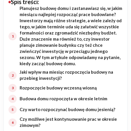
Spis treści:
Planujesz budowę domu i zastanawiasz się, w jakim
Budowa domu
miesiącu najlepiej rozpocząć prace budowlane?
Inwestorzy mają różne strategie, a wiele zależy od
Rezydencje
tego, w jakim terminie uda się załatwić wszystkie
formalności oraz zgromadzić niezbędny budżet.
Duże znaczenie ma również to, czy inwestor
Rozbudowa
planuje zimowanie budynku czy też chce
zwieńczyć inwestycję w przeciągu jednego
Remonty
sezonu. W tym artykule odpowiadamy na pytanie,
kiedy zacząć budowę domu.
Budynki biurowe
Jaki wpływ ma miesiąc rozpoczęcia budowy na
przebieg inwestycji?
Realizacje
Rozpoczęcie budowy wczesną wiosną
Budowa domu rozpoczęta w okresie letnim
Referencje
Czy warto rozpoczynać budowę domu jesienią?
Filmy
Czy możliwe jest kontynuowanie prac w okresie
zimowym?
Ogrody