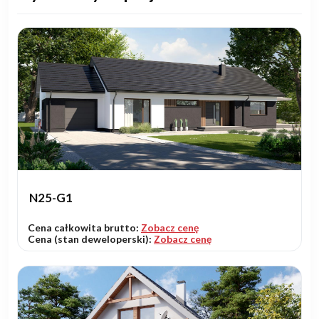
N25-G1
Cena całkowita brutto:
Zobacz cenę
Cena (stan deweloperski):
Zobacz cenę