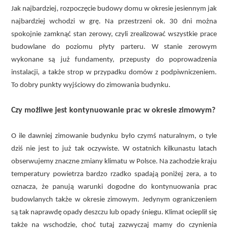
Jak najbardziej, rozpoczęcie budowy domu w okresie jesiennym jak
najbardziej wchodzi w grę. Na przestrzeni ok. 30 dni można
spokojnie zamknąć stan zerowy, czyli zrealizować wszystkie prace
budowlane do poziomu płyty parteru. W stanie zerowym
wykonane są już fundamenty, przepusty do poprowadzenia
instalacji, a także strop w przypadku domów z podpiwniczeniem.
To dobry punkty wyjściowy do zimowania budynku.
Czy możliwe jest kontynuowanie prac w okresie zimowym?
O ile dawniej zimowanie budynku było czymś naturalnym, o tyle
dziś nie jest to już tak oczywiste. W ostatnich kilkunastu latach
obserwujemy znaczne zmiany klimatu w Polsce. Na zachodzie kraju
temperatury powietrza bardzo rzadko spadają poniżej zera, a to
oznacza, że panują warunki dogodne do kontynuowania prac
budowlanych także w okresie zimowym. Jedynym ograniczeniem
są tak naprawdę opady deszczu lub opady śniegu. Klimat ocieplił się
także na wschodzie, choć tutaj zazwyczaj mamy do czynienia