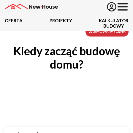
OFERTA
PROJEKTY
KALKULATOR
BUDOWY
Projekty
DARMOWA WYCENA
Kiedy zacząć budowę
Oferta
domu?
Działki
Kredyty
Dokumentacja
20434
Projektów z wyceną
Projekty indywidualne