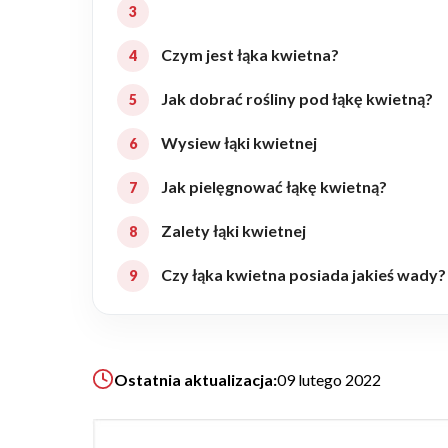
Realizacje
Czym jest łąka kwietna?
Jak dobrać rośliny pod łąkę kwietną?
Referencje
Wysiew łąki kwietnej
Filmy
Jak pielęgnować łąkę kwietną?
Zalety łąki kwietnej
Ogrody
Czy łąka kwietna posiada jakieś wady?
KALKULATOR BUDOWY
BLOG
O NAS
Ostatnia aktualizacja:
09 lutego 2022
KONAKT