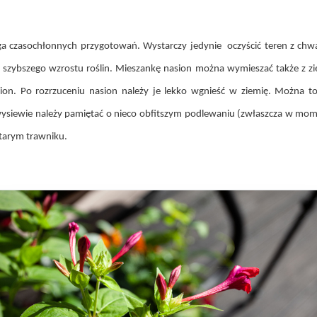
aga czasochłonnych przygotowań. Wystarczy jedynie oczyścić teren z chw
o szybszego wzrostu roślin. Mieszankę nasion można wymieszać także z z
on. Po rozrzuceniu nasion należy je lekko wgnieść w ziemię. Można to
ysiewie należy pamiętać o nieco obfitszym podlewaniu (zwłaszcza w mome
tarym trawniku.