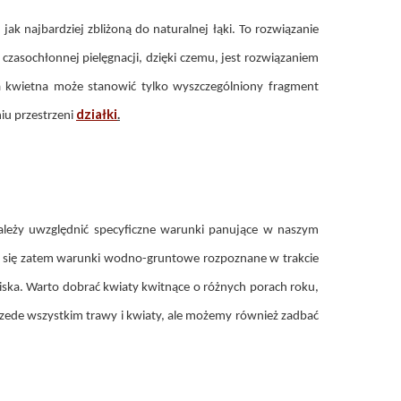
ak najbardziej zbliżoną do naturalnej łąki. To rozwiązanie
asochłonnej pielęgnacji, dzięki czemu, jest rozwiązaniem
a kwietna może stanowić tylko wyszczególniony fragment
działki
.
iu przestrzeni
ależy uwzględnić specyficzne warunki panujące w naszym
am się zatem warunki wodno-gruntowe rozpoznane w trakcie
ka. Warto dobrać kwiaty kwitnące o różnych porach roku,
rzede wszystkim trawy i kwiaty, ale możemy również zadbać