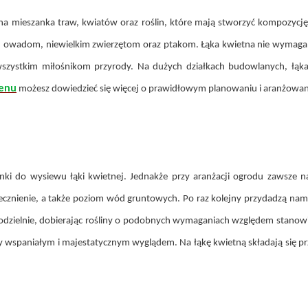
a mieszanka traw, kwiatów oraz roślin, które mają stworzyć kompozycję j
u owadom, niewielkim zwierzętom oraz ptakom. Łąka kwietna nie wymaga cz
szystkim miłośnikom przyrody. Na dużych działkach budowlanych, łąk
renu
możesz dowiedzieć się więcej o prawidłowym planowaniu i aranżowan
 do wysiewu łąki kwietnej. Jednakże przy aranżacji ogrodu zawsze n
łonecznienie, a także poziom wód gruntowych. Po raz kolejny przydadzą n
zielnie, dobierając rośliny o podobnych wymaganiach względem stanowis
czy wspaniałym i majestatycznym wyglądem. Na łąkę kwietną składają się p