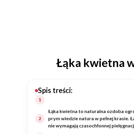
20434
Projektów z wyceną
Projekty indywidualne
Budowa domu
Łąka kwietna w 
Rezydencje
Rozbudowa
Spis treści:
Remonty
Łąka kwietna to naturalna ozdoba ogr
prym wiedzie natura w pełnej krasie. 
Budynki biurowe
nie wymagają czasochłonnej pielęgnacj