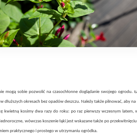
nie mogą sobie pozwolić na czasochłonne doglądanie swojego ogrodu. Ł
w dłuższych okresach bez opadów deszczu. Należy także pilnować, aby na ł
ąkę kwietną kosimy dwa razy do roku: po raz pierwszy wczesnym latem, w 
ty jednoroczne, wówczas koszenie łąki jest wskazane także po przekwitnię
niem praktycznego i prostego w utrzymaniu ogródka.