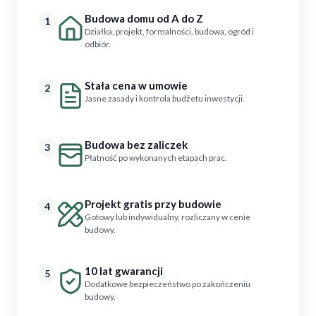
Budowa domu od A do Z
1
Działka, projekt, formalności, budowa, ogród i
odbiór.
Stała cena w umowie
2
Jasne zasady i kontrola budżetu inwestycji.
Budowa bez zaliczek
3
Płatność po wykonanych etapach prac.
Projekt gratis przy budowie
4
Gotowy lub indywidualny, rozliczany w cenie
budowy.
10 lat gwarancji
5
Dodatkowe bezpieczeństwo po zakończeniu
budowy.