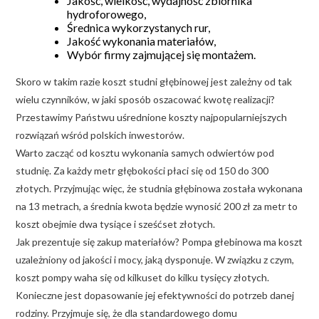
Jakość, wielkość, wydajność zbiornika
hydroforowego,
Średnica wykorzystanych rur,
Jakość wykonania materiałów,
Wybór firmy zajmującej się montażem.
Skoro w takim razie koszt studni głębinowej jest zależny od tak
wielu czynników, w jaki sposób oszacować kwotę realizacji?
Przestawimy Państwu uśrednione koszty najpopularniejszych
rozwiązań wśród polskich inwestorów.
Warto zacząć od kosztu wykonania samych odwiertów pod
studnię. Za każdy metr głębokości płaci się od 150 do 300
złotych. Przyjmując więc, że studnia głębinowa została wykonana
na 13 metrach, a średnia kwota będzie wynosić 200 zł za metr to
koszt obejmie dwa tysiące i sześćset złotych.
Jak prezentuje się zakup materiałów? Pompa głebinowa ma koszt
uzależniony od jakości i mocy, jaką dysponuje. W związku z czym,
koszt pompy waha się od kilkuset do kilku tysięcy złotych.
Konieczne jest dopasowanie jej efektywności do potrzeb danej
rodziny. Przyjmuje się, że dla standardowego domu