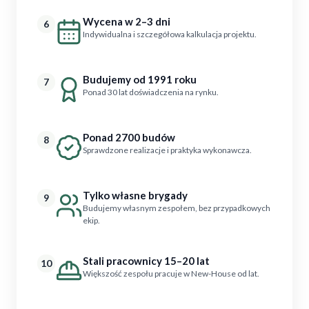
Wycena w 2–3 dni
6
Indywidualna i szczegółowa kalkulacja projektu.
Budujemy od 1991 roku
7
Ponad 30 lat doświadczenia na rynku.
Ponad 2700 budów
8
Sprawdzone realizacje i praktyka wykonawcza.
Tylko własne brygady
9
Budujemy własnym zespołem, bez przypadkowych
ekip.
Stali pracownicy 15–20 lat
10
Większość zespołu pracuje w New-House od lat.