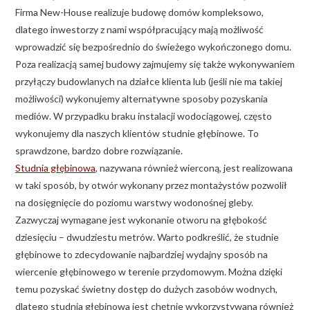
Firma New-House realizuje budowę domów kompleksowo,
dlatego inwestorzy z nami współpracujący mają możliwość
wprowadzić się bezpośrednio do świeżego wykończonego domu.
Poza realizacją samej budowy zajmujemy się także wykonywaniem
przyłączy budowlanych na działce klienta lub (jeśli nie ma takiej
możliwości) wykonujemy alternatywne sposoby pozyskania
mediów. W przypadku braku instalacji wodociągowej, często
wykonujemy dla naszych klientów studnie głębinowe. To
sprawdzone, bardzo dobre rozwiązanie.
Studnia głębinowa
, nazywana również wierconą, jest realizowana
w taki sposób, by otwór wykonany przez montażystów pozwolił
na dosięgnięcie do poziomu warstwy wodonośnej gleby.
Zazwyczaj wymagane jest wykonanie otworu na głębokość
dziesięciu – dwudziestu metrów. Warto podkreślić, że studnie
głębinowe to zdecydowanie najbardziej wydajny sposób na
wiercenie głębinowego w terenie przydomowym. Można dzięki
temu pozyskać świetny dostęp do dużych zasobów wodnych,
dlatego studnia głębinowa jest chętnie wykorzystywana również