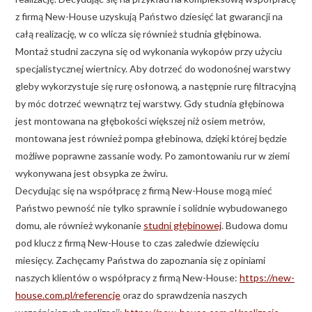
z firmą New-House uzyskują Państwo dziesięć lat gwarancji na
całą realizację, w co wlicza się również studnia głębinowa.
Montaż studni zaczyna się od wykonania wykopów przy użyciu
specjalistycznej wiertnicy. Aby dotrzeć do wodonośnej warstwy
gleby wykorzystuje się rurę osłonową, a następnie rurę filtracyjną
by móc dotrzeć wewnątrz tej warstwy. Gdy studnia głębinowa
jest montowana na głębokości większej niż osiem metrów,
montowana jest również pompa głebinowa, dzięki której będzie
możliwe poprawne zassanie wody. Po zamontowaniu rur w ziemi
wykonywana jest obsypka ze żwiru.
Decydując się na współpracę z firmą New-House mogą mieć
Państwo pewność nie tylko sprawnie i solidnie wybudowanego
domu, ale również wykonanie
studni głębinowej
. Budowa domu
pod klucz z firmą New-House to czas zaledwie dziewięciu
miesięcy. Zachęcamy Państwa do zapoznania się z opiniami
naszych klientów o współpracy z firmą New-House:
https://new-
house.com.pl/referencje
oraz do sprawdzenia naszych