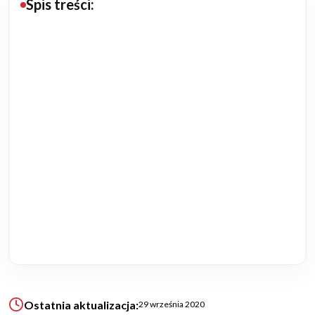
Spis treści:
Budowa domu
Rezydencje
Rozbudowa
Remonty
Budynki biurowe
Realizacje
Referencje
Filmy
Ostatnia aktualizacja:
29 września 2020
Ogrody