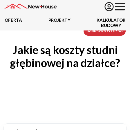
OFERTA
PROJEKTY
KALKULATOR
BUDOWY
Projekty
DARMOWA WYCENA
Jakie są koszty studni
Oferta
głębinowej na działce?
Działki
Kredyty
Dokumentacja
20434
Projektów z wyceną
Projekty indywidualne