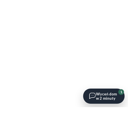
1
Wyceń dom
w 2 minuty