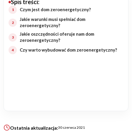
Spis treści:
Budowa domu
Czym jest dom zeroenergetyczny?
Jakie warunki musi spełniać dom
Rezydencje
zeroenergetyczny?
Jakie oszczędności oferuje nam dom
Rozbudowa
zeroenergetyczny?
Czy warto wybudować dom zeroenergetyczny?
Remonty
Budynki biurowe
Realizacje
Referencje
Filmy
Ostatnia aktualizacja:
30 czerwca 2021
Ogrody