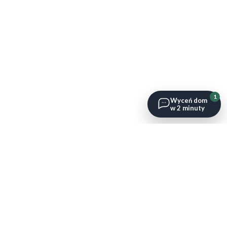
1
Wyceń dom
w 2 minuty