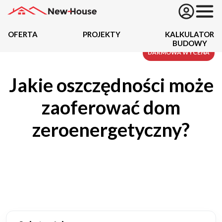
OFERTA
PROJEKTY
KALKULATOR
BUDOWY
Projekty
DARMOWA WYCENA
Jakie oszczędności może
Oferta
zaoferować dom
Działki
zeroenergetyczny?
Kredyty
Dokumentacja
20434
Projektów z wyceną
Projekty indywidualne