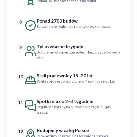
Ponad 30 lat doświadczenia na rynku.
Ponad 2700 budów
8
Sprawdzone realizacje i praktyka wykonawcza.
Tylko własne brygady
9
Budujemy własnym zespołem, bez przypadkowych
ekip.
Stali pracownicy 15–20 lat
10
Większość zespołu pracuje w New-House od lat.
Spotkania co 2–3 tygodnie
11
Regularne narady na budowie lub częściej, gdy
trzeba.
Budujemy w całej Polsce
12
Prowadzimy realizacje na terenie całego kraju.