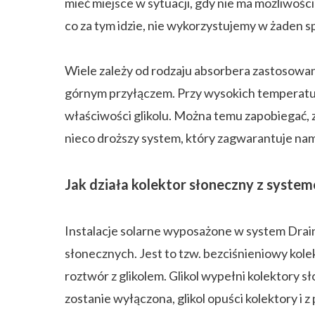
mieć miejsce w sytuacji, gdy nie ma możliwośc
co za tym idzie, nie wykorzystujemy w żaden 
Wiele zależy od rodzaju absorbera zastosowan
górnym przyłączem. Przy wysokich temperatur
właściwości glikolu. Można temu zapobiegać,
nieco droższy system, który zagwarantuje na
Jak działa kolektor słoneczny z syste
Instalacje solarne wyposażone w system Drai
słonecznych. Jest to tzw. bezciśnieniowy kole
roztwór z glikolem. Glikol wypełni kolektory 
zostanie wyłączona, glikol opuści kolektory i