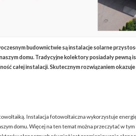
zesnym budownictwie są instalacje solarne przystos
w naszym domu. Tradycyjne kolektory posiadały pewną is
jność całej instalacji. Skutecznym rozwiązaniem okazuje
towoltaiką. Instalacja fotowoltaiczna wykorzystuje energi
 naszym domu. Więcej na ten temat można przeczytać w tym