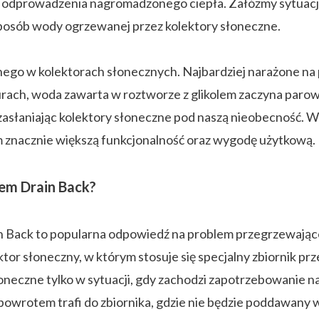
i odprowadzenia nagromadzonego ciepła. Załóżmy sytuację, 
sposób wody ogrzewanej przez kolektory słoneczne.
ego w kolektorach słonecznych. Najbardziej narażone na p
ach, woda zawarta w roztworze z glikolem zaczyna parowa
 zasłaniając kolektory słoneczne pod naszą nieobecność. 
m znacznie większą funkcjonalność oraz wygodę użytkową.
mem Drain Back?
n Back to popularna odpowiedź na problem przegrzewająceg
ktor słoneczny, w którym stosuje się specjalny zbiornik pr
słoneczne tylko w sytuacji, gdy zachodzi zapotrzebowanie n
 z powrotem trafi do zbiornika, gdzie nie będzie poddawan