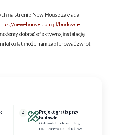
ych na stronie New House zakłada
ttps://new-house.com.pl/budowa-
omożemy dobrać efektywną instalację
eni kilku lat może nam zaoferować zwrot
k
Projekt gratis przy
4
budowie
Gotowy lub indywidualny,
rozliczany w cenie budowy.