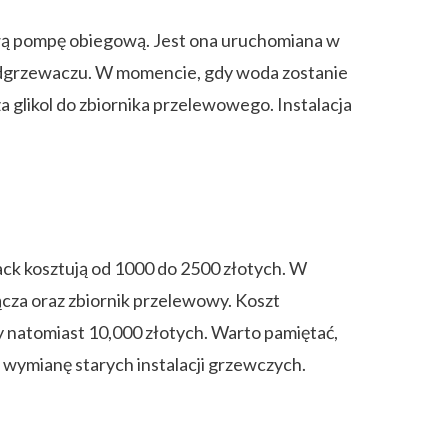
ową pompę obiegową. Jest ona uruchomiana w
podgrzewaczu. W momencie, gdy woda zostanie
 glikol do zbiornika przelewowego. Instalacja
ck kosztują od 1000 do 2500 złotych. W
ącza oraz zbiornik przelewowy. Koszt
y natomiast 10,000 złotych. Warto pamiętać,
wymianę starych instalacji grzewczych.