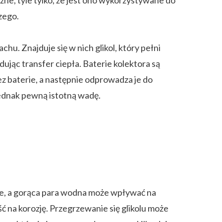
ne, tyle tylko, że jest ono wykorzystywane do
zego.
u. Znajduje się w nich glikol, który pełni
ując transfer ciepła. Baterie kolektora są
 baterie, a następnie odprowadza je do
ednak pewną istotną wadę.
uje, a gorąca para wodna może wpływać na
ć na korozję. Przegrzewanie się glikolu może