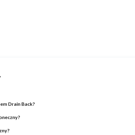
?
mem Drain Back?
łoneczny?
zny?