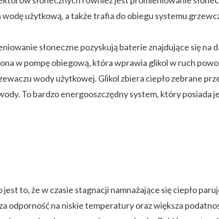
olektorów słonecznych również jest promieniowanie słonecz
wa wodę użytkową, a także trafia do obiegu systemu grzewc
iowanie słoneczne pozyskują baterie znajdujące się na dach
ażona w pompę obiegową, która wprawia glikol w ruch powod
waczu wody użytkowej. Glikol zbiera ciepło zebrane przez
ody. To bardzo energooszczędny system, który posiada j
est to, że w czasie stagnacji namnażające się ciepło par
sza odporność na niskie temperatury oraz większa podatnoś