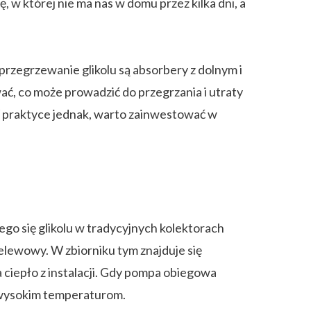
w której nie ma nas w domu przez kilka dni, a
rzegrzewanie glikolu są absorbery z dolnym i
ć, co może prowadzić do przegrzania i utraty
W praktyce jednak, warto zainwestować w
o się glikolu w tradycyjnych kolektorach
zelewowy. W zbiorniku tym znajduje się
a ciepło z instalacji. Gdy pompa obiegowa
y wysokim temperaturom.