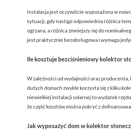
Instalacja jest oczywiście wyposażona w now
sytuacji, gdy nastąpi odpowiednia różnica t
ogrzana, a różnica zmniejszy się do nominaln
jest praktycznie bezobsługowa i wymaga jedy
Ile kosztuje bezciśnieniowy kolektor s
W zależności od wydajności oraz producenta,
dużych domach zwykle korzysta się z kilku ko
niewielkiej instalacji solarnej to wydatek r
że część kosztów można pokryć z dofinansowa
Jak wyposażyć dom w kolektor słonec