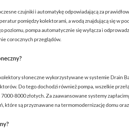
oczesne czujniki i automatykę odpowiadającą za prawidł
emperatur pomiędzy kolektorami, a wodą znajdującą się w 
ego poziomu, pompa automatycznie się wyłącza i odprowadza
nie corocznych przeglądów.
łoneczny?
 kolektory słoneczne wykorzystywane w systemie Drain Ba
lektorów. Do tego dochodzi również pompa, wszelkie przeł
zędu 7000-8000 złotych. Za zaawansowane systemy zapłacim
ń, które są przyznawane na termomodernizację domu oraz 
zny?