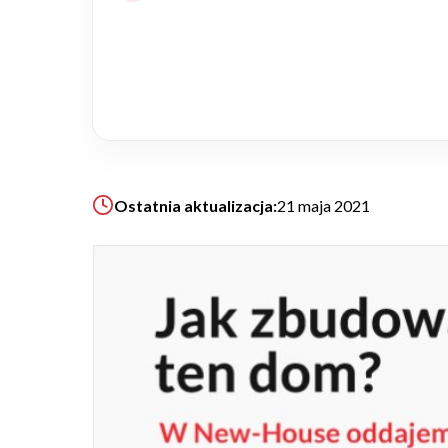
Realizacje
Referencje
Filmy
Ostatnia aktualizacja:
21 maja 2021
Ogrody
KALKULATOR BUDOWY
BLOG
O NAS
KONAKT