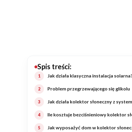
20434
Projektów z wyceną
Projekty indywidualne
Budowa domu
Rezydencje
Spis treści:
Jak działa klasyczna instalacja solarna
Rozbudowa
Problem przegrzewającego się glikolu
Jak działa kolektor słoneczny z syste
Remonty
Ile kosztuje bezciśnieniowy kolektor s
Budynki biurowe
Jak wyposażyć dom w kolektor słonec