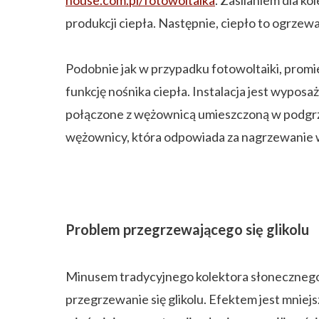
house.com.pl/fotowoltaika
. Zasilaniem dla k
produkcji ciepła. Następnie, ciepło to ogrze
Podobnie jak w przypadku fotowoltaiki, promien
funkcję nośnika ciepła. Instalacja jest wypos
połączone z wężownicą umieszczoną w podgrze
wężownicy, która odpowiada za nagrzewanie w
Problem przegrzewającego się glikolu
Minusem tradycyjnego kolektora słonecznego j
przegrzewanie się glikolu. Efektem jest mniej