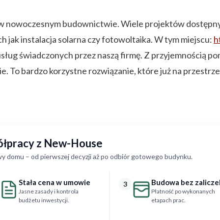
ne w nowoczesnym budownictwie. Wiele projektów dostępn
jak instalacja solarna czy fotowoltaika. W tym miejscu:
h
usług świadczonych przez naszą firmę. Z przyjemnością p
. To bardzo korzystne rozwiązanie, które już na przestrz
półpracy z New-House
y domu – od pierwszej decyzji aż po odbiór gotowego budynku.
Stała cena w umowie
Budowa bez zalicze
3
Jasne zasady i kontrola
Płatność po wykonanych
budżetu inwestycji.
etapach prac.