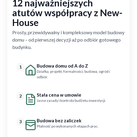
12 najważniejszych
atutów współpracy z New-
House
Prosty, przewidywalny i kompleksowy model budowy
domu – od pierwszej decyzji aż po odbiór gotowego
budynku.
Budowa domu od A do Z
1
Działka, projekt, formalności, budowa, ogród i
odbiór.
Stała cena w umowie
2
Jasne zasady i kontrola budżetu inwestycji.
Budowa bez zaliczek
3
Płatność po wykonanych etapach prac.