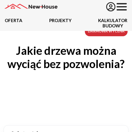
OFERTA
PROJEKTY
KALKULATOR
BUDOWY
Projekty
DARMOWA WYCENA
Jakie drzewa można
Oferta
wyciąć bez pozwolenia?
Działki
Kredyty
Dokumentacja
20434
Projektów z wyceną
Projekty indywidualne