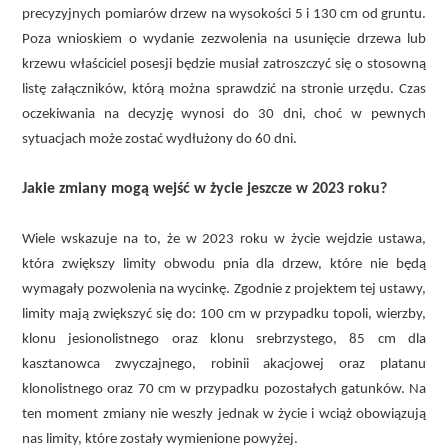
precyzyjnych pomiarów drzew na wysokości 5 i 130 cm od gruntu.
Poza wnioskiem o wydanie zezwolenia na usunięcie drzewa lub
krzewu właściciel posesji będzie musiał zatroszczyć się o stosowną
listę załączników, którą można sprawdzić na stronie urzędu. Czas
oczekiwania na decyzję wynosi do 30 dni, choć w pewnych
sytuacjach może zostać wydłużony do 60 dni.
Jakie zmiany mogą wejść w życie jeszcze w 2023 roku?
Wiele wskazuje na to, że w 2023 roku w życie wejdzie ustawa,
która zwiększy limity obwodu pnia dla drzew, które nie będą
wymagały pozwolenia na wycinkę. Zgodnie z projektem tej ustawy,
limity mają zwiększyć się do: 100 cm w przypadku topoli, wierzby,
klonu jesionolistnego oraz klonu srebrzystego, 85 cm dla
kasztanowca zwyczajnego, robinii akacjowej oraz platanu
klonolistnego oraz 70 cm w przypadku pozostałych gatunków. Na
ten moment zmiany nie weszły jednak w życie i wciąż obowiązują
nas limity, które zostały wymienione powyżej.