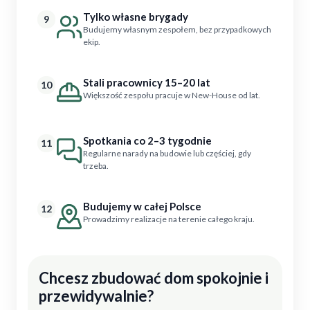
Tylko własne brygady
9
Budujemy własnym zespołem, bez przypadkowych
ekip.
Stali pracownicy 15–20 lat
10
Większość zespołu pracuje w New-House od lat.
Spotkania co 2–3 tygodnie
11
Regularne narady na budowie lub częściej, gdy
trzeba.
Budujemy w całej Polsce
12
Prowadzimy realizacje na terenie całego kraju.
Chcesz zbudować dom spokojnie i
przewidywalnie?