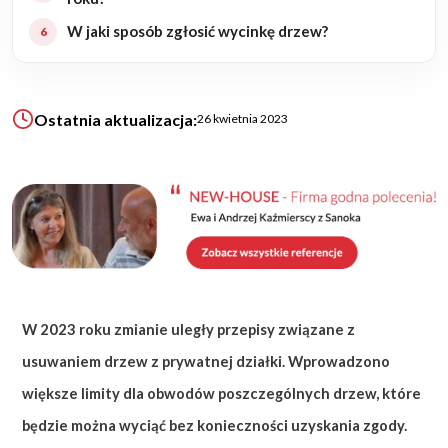
W jaki sposób zgłosić wycinkę drzew?
KALKULATOR BUDOWY
BLOG
O NAS
Ostatnia aktualizacja:
26 kwietnia 2023
KONAKT
ZAPISZ SIĘ
W 2023 roku zmianie uległy przepisy związane z
usuwaniem drzew z prywatnej działki. Wprowadzono
większe limity dla obwodów poszczególnych drzew, które
będzie można wyciąć bez konieczności uzyskania zgody.