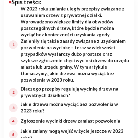
Spis treści:
W 2023 roku zmianie uległy przepisy związane z
Budowa domu
usuwaniem drzew z prywatnej działki.
Wprowadzono większe limity dla obwodów
Rezydencje
poszczególnych drzew, które będzie można
wyciąć bez konieczności uzyskania zgody.
Zmieniły się także zasady związane z uzyskaniem
Rozbudowa
pozwolenia na wycinkę – teraz w większości
przypadków wystarczy dużo prostsze oraz
Remonty
szybsze zgłoszenie chęci wycinki drzew do urzędu
miasta lub urzędu gminy. W tym artykule
Budynki biurowe
tłumaczymy, jakie drzewa można wyciąć bez
pozwolenia w 2023 roku.
Realizacje
Dlaczego przepisy regulują wycinkę drzew na
prywatnych działkach?
Referencje
Jakie drzewa można wyciąć bez pozwolenia w
2023 roku?
Filmy
Zgłoszenie wycinki drzew zamiast pozwolenia
Jakie zmiany mogą wejść w życie jeszcze w 2023
Ogrody
roku?