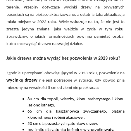
całkowitej swobody w kwestii wycinania drzew rosnących na ich
terenie. Przepisy dotyczące wycinki drzew na prywatnych
posesjach są na bieżąco aktualizowane, a ostatnia taka aktualizacja
miała miejsce w 2023 roku. Wiele wskazuje na to, że nie jest to
zresztą jedyna zmiana, jaka wejdzie w życie w tym roku.
Sprawdźmy, o jakich formalnościach powinna pamiętać osoba,
która chce wyciąć drzewo na swojej działce.
Jakie drzewa można wyciąć bez pozwolenia w 2023 roku?
Zgodnie z przepisami obowiązującymi w 2023 roku, pozwolenie na
wycinkę drzew
nie jest potrzebne w sytuacji, gdy obwód pnia
mierzony na wysokości 5 cm od ziemi nie przekracza:
80 cm dla topoli, wierzby, klonu srebrzystego i klonu
jesionolistnego,
65 cm dla kasztanowca zwyczajnego, platana
klonolistnego i robinii akacjowej,
50 cm dla pozostałych gatunków drzew,
bez limitu dla gatunku bożodrzew gruczołkowaty.