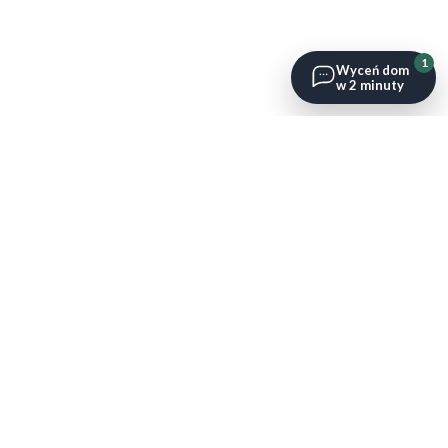
1
Wyceń dom
w 2 minuty