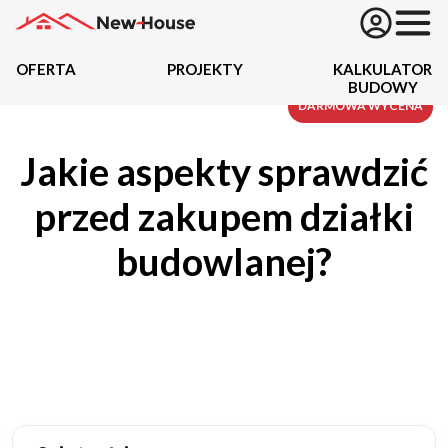
OFERTA
PROJEKTY
KALKULATOR
BUDOWY
Projekty
DARMOWA WYCENA
Jakie aspekty sprawdzić
Oferta
przed zakupem działki
Działki
budowlanej?
Kredyty
Dokumentacja
20434
Projektów z wyceną
Projekty indywidualne