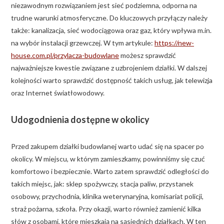
niezawodnym rozwiązaniem jest sieć podziemna, odporna na
trudne warunki atmosferyczne. Do kluczowych przyłączy należy
także: kanalizacja, sieć wodociągowa oraz gaz, który wpływa m.in.
na wybór instalacji grzewczej. W tym artykule:
https://new-
house.com.pl/przylacza-budowlane
możesz sprawdzić
najważniejsze kwestie związane z uzbrojeniem działki. W dalszej
kolejności warto sprawdzić dostępność takich usług, jak telewizja
oraz Internet światłowodowy.
Udogodnienia dostępne w okolicy
Przed zakupem działki budowlanej warto udać się na spacer po
okolicy. W miejscu, w którym zamieszkamy, powinniśmy się czuć
komfortowo i bezpiecznie. Warto zatem sprawdzić odległości do
takich miejsc, jak: sklep spożywczy, stacja paliw, przystanek
osobowy, przychodnia, klinika weterynaryjna, komisariat policji,
straż pożarna, szkoła. Przy okazji, warto również zamienić kilka
słów z osobami, które mieszkają na sąsiednich działkach. W ten