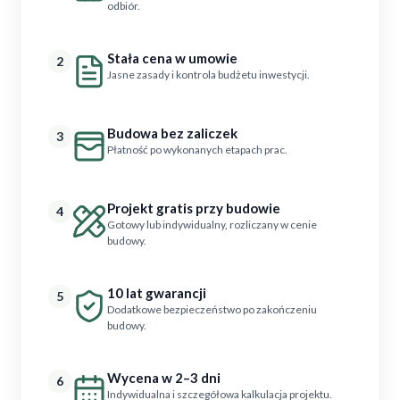
odbiór.
Stała cena w umowie
2
Jasne zasady i kontrola budżetu inwestycji.
Budowa bez zaliczek
3
Płatność po wykonanych etapach prac.
Projekt gratis przy budowie
4
Gotowy lub indywidualny, rozliczany w cenie
budowy.
10 lat gwarancji
5
Dodatkowe bezpieczeństwo po zakończeniu
budowy.
Wycena w 2–3 dni
6
Indywidualna i szczegółowa kalkulacja projektu.