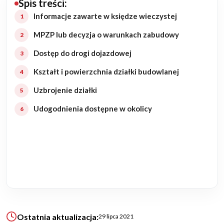
Spis treści:
Budowa domu
Informacje zawarte w księdze wieczystej
MPZP lub decyzja o warunkach zabudowy
Rezydencje
Dostęp do drogi dojazdowej
Rozbudowa
Kształt i powierzchnia działki budowlanej
Uzbrojenie działki
Remonty
Udogodnienia dostępne w okolicy
Budynki biurowe
Realizacje
Referencje
Filmy
Ostatnia aktualizacja:
29 lipca 2021
Ogrody