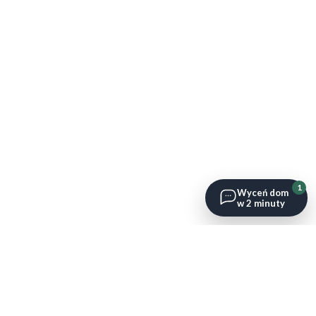
1
Wyceń dom
w 2 minuty