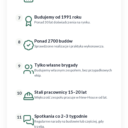
Budujemy od 1991 roku
7
Ponad 30 lat doświadczenia na rynku.
Ponad 2700 budów
8
Sprawdzone realizacje i praktyka wykonawcza.
Tylko własne brygady
9
Budujemy własnym zespołem, bez przypadkowych
ekip.
Stali pracownicy 15–20 lat
10
Większość zespołu pracuje w New-House od lat.
Spotkania co 2–3 tygodnie
11
Regularne narady na budowie lub częściej, gdy
trzeba.