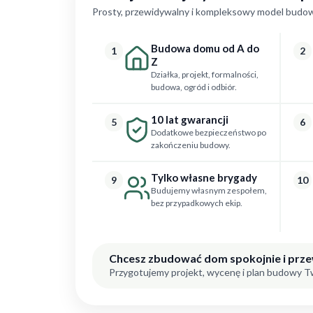
Prosty, przewidywalny i kompleksowy model budow
Budowa domu od A do
1
2
Z
Działka, projekt, formalności,
budowa, ogród i odbiór.
10 lat gwarancji
5
6
Dodatkowe bezpieczeństwo po
zakończeniu budowy.
Tylko własne brygady
9
10
Budujemy własnym zespołem,
bez przypadkowych ekip.
Chcesz zbudować dom spokojnie i prz
Przygotujemy projekt, wycenę i plan budowy 