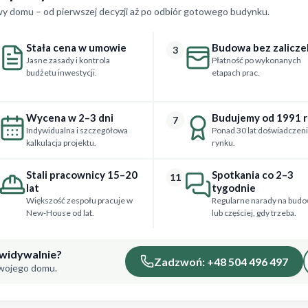
y domu – od pierwszej decyzji aż po odbiór gotowego budynku.
Stała cena w umowie
Budowa bez zalicze
3
Jasne zasady i kontrola
Płatność po wykonanych
budżetu inwestycji.
etapach prac.
Wycena w 2–3 dni
Budujemy od 1991 
7
Indywidualna i szczegółowa
Ponad 30 lat doświadczeni
kalkulacja projektu.
rynku.
Stali pracownicy 15–20
Spotkania co 2–3
11
lat
tygodnie
Większość zespołu pracuje w
Regularne narady na budo
New-House od lat.
lub częściej, gdy trzeba.
ewidywalnie?
Zadzwoń: +48 504 496 497
Twojego domu.