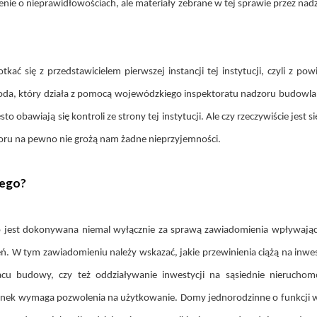
enie o nieprawidłowościach, ale materiały zebrane w tej sprawie przez n
ć się z przedstawicielem pierwszej instancji tej instytucji, czyli z 
 który działa z pomocą wojewódzkiego inspektoratu nadzoru budowlane
awiają się kontroli ze strony tej instytucji. Ale czy rzeczywiście jest si
oru na pewno nie grożą nam żadne nieprzyjemności.
nego?
jest dokonywana niemal wyłącznie za sprawą zawiadomienia wpływające
dzień. W tym zawiadomieniu należy wskazać, jakie przewinienia ciążą na i
placu budowy, czy też oddziaływanie inwestycji na sąsiednie nieruc
nek wymaga pozwolenia na użytkowanie. Domy jednorodzinne o funkcji wył