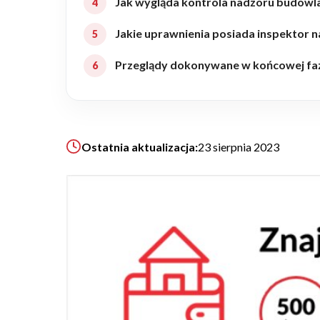
Jak wygląda kontrola nadzoru budowl
Realizacje
Jakie uprawnienia posiada inspektor
Przeglądy dokonywane w końcowej f
Referencje
Filmy
Ostatnia aktualizacja:
23 sierpnia 2023
Ogrody
KALKULATOR BUDOWY
BLOG
O NAS
KONAKT