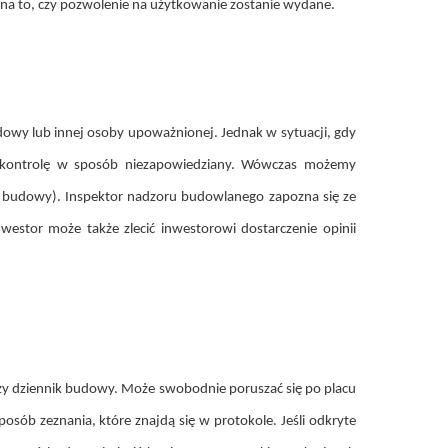
na to, czy pozwolenie na użytkowanie zostanie wydane.
owy lub innej osoby upoważnionej. Jednak w sytuacji, gdy
ić kontrolę w sposób niezapowiedziany. Wówczas możemy
k budowy). Inspektor nadzoru budowlanego zapozna się ze
westor może także zlecić inwestorowi dostarczenie opinii
zy dziennik budowy. Może swobodnie poruszać się po placu
b zeznania, które znajdą się w protokole. Jeśli odkryte