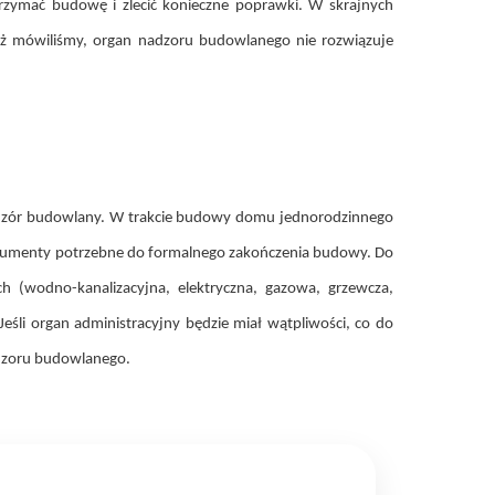
zymać budowę i zlecić konieczne poprawki. W skrajnych
już mówiliśmy, organ nadzoru budowlanego nie rozwiązuje
nadzór budowlany. W trakcie budowy domu jednorodzinnego
dokumenty potrzebne do formalnego zakończenia budowy. Do
h (wodno-kanalizacyjna, elektryczna, gazowa, grzewcza,
eśli organ administracyjny będzie miał wątpliwości, co do
adzoru budowlanego.