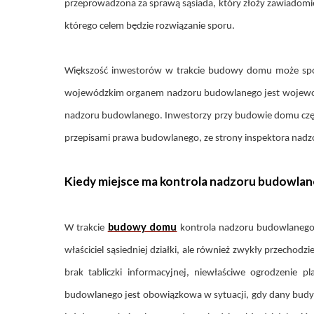
przeprowadzona za sprawą sąsiada, który złoży zawiadomi
którego celem będzie rozwiązanie sporu.
Większość inwestorów w trakcie budowy domu może spotka
wojewódzkim organem nadzoru budowlanego jest wojewoda,
nadzoru budowlanego. Inwestorzy przy budowie domu często ob
przepisami prawa budowlanego, ze strony inspektora nadz
Kiedy miejsce ma kontrola nadzoru budowla
budowy domu
W trakcie
kontrola nadzoru budowlanego 
właściciel sąsiedniej działki, ale również zwykły przecho
brak tabliczki informacyjnej, niewłaściwe ogrodzenie 
budowlanego jest obowiązkowa w sytuacji, gdy dany budy