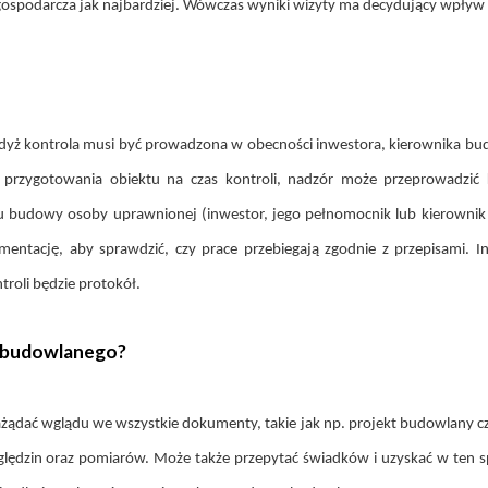
gospodarcza jak najbardziej. Wówczas wyniki wizyty ma decydujący wpływ 
dyż kontrola musi być prowadzona w obecności inwestora, kierownika bud
ść przygotowania obiektu na czas kontroli, nadzór może przeprowadz
lacu budowy osoby uprawnionej (inwestor, jego pełnomocnik lub kierowni
ntację, aby sprawdzić, czy prace przebiegają zgodnie z przepisami. In
roli będzie protokół.
u budowlanego?
ażądać wglądu we wszystkie dokumenty, takie jak np. projekt budowlany c
in oraz pomiarów. Może także przepytać świadków i uzyskać w ten sposó