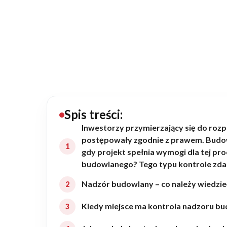
20434
Projektów z wyceną
Projekty indywidualne
Budowa domu
Rezydencje
Spis treści:
Inwestorzy przymierzający się do rozp
postępowały zgodnie z prawem. Budow
Rozbudowa
gdy projekt spełnia wymogi dla tej p
budowlanego? Tego typu kontrole zdarza
Remonty
Nadzór budowlany – co należy wiedzieć 
Kiedy miejsce ma kontrola nadzoru b
Budynki biurowe