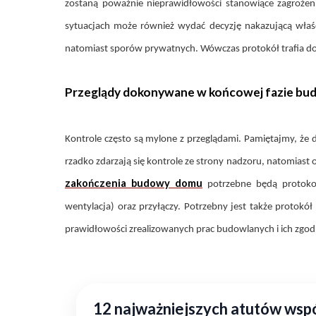
zostaną poważnie nieprawidłowości stanowiące zagroże
sytuacjach może również wydać decyzję nakazującą właśc
natomiast sporów prywatnych. Wówczas protokół trafia do
Przeglądy dokonywane w końcowej fazie b
Kontrole często są mylone z przeglądami. Pamiętajmy, ż
rzadko zdarzają się kontrole ze strony nadzoru, natomia
zakończenia budowy domu
potrzebne będą protokoły
wentylacja) oraz przyłączy. Potrzebny jest także protokó
prawidłowości zrealizowanych prac budowlanych i ich zgo
12 najważniejszych atutów ws