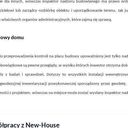
nie dla innych, wówczas inspektor nadzoru budowlanego ma prawo wstr
icielowi lub zarządcy rozbiórkę obiektu i uporządkowanie terenu. Jak 
 właściwych organów administracyjnych, które zajmą się sprawą.
udowy domu
e do przeprowadzenia kontroli na placu budowy upoważniony jest tylko 
st obowiązkowe są pewne przeglądy, w wyniku których inwestor otrzyma 
 z badań i sprawdzeń. Dotyczy to wszystkich instalacji wewnętrznyc
ł geodezyjnej inwentaryzacji powykonawczej sporządzony przez geodetę. J
dności z projektem, wówczas na miejsce może zostać wysłany inspektor n
półpracy z New-House