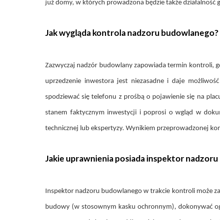
już domy, w których prowadzona będzie także działalność 
Jak wygląda kontrola nadzoru budowlanego?
Zazwyczaj nadzór budowlany zapowiada termin kontroli, g
uprzedzenie inwestora jest niezasadne i daje możliwo
spodziewać się telefonu z prośbą o pojawienie się na p
stanem faktycznym inwestycji i poprosi o wgląd w dokume
technicznej lub ekspertyzy. Wynikiem przeprowadzonej kont
Jakie uprawnienia posiada inspektor nadzor
Inspektor nadzoru budowlanego w trakcie kontroli może z
budowy (w stosownym kasku ochronnym), dokonywać oględz