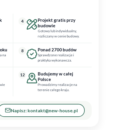
k
Projekt gratis przy
4
budowie
Gotowy lub indywidualny,
rozliczany w cenie budowy.
roku
Ponad 2700 budów
8
a na
Sprawdzone realizacje i
praktyka wykonawcza.
Budujemy w całej
12
Polsce
wie
Prowadzimy realizacje na
terenie całego kraju.
Napisz: kontakt@new-house.pl