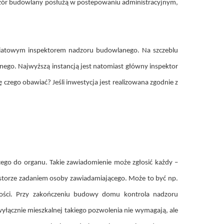
adzór budowlany posłużą w postepowaniu administracyjnym,
powiatowym inspektorem nadzoru budowlanego. Na szczeblu
go. Najwyższą instancją jest natomiast główny inspektor
ę czego obawiać? Jeśli inwestycja jest realizowana zgodnie z
go do organu. Takie zawiadomienie może zgłosić każdy –
nwestorze zadaniem osoby zawiadamiającego. Może to być np.
homości. Przy zakończeniu budowy domu kontrola nadzoru
ącznie mieszkalnej takiego pozwolenia nie wymagają, ale