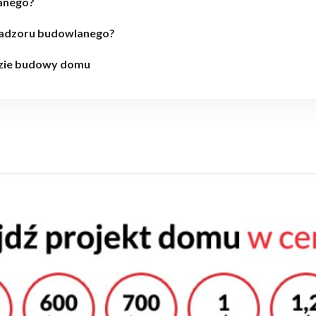
anego?
 nadzoru budowlanego?
azie budowy domu