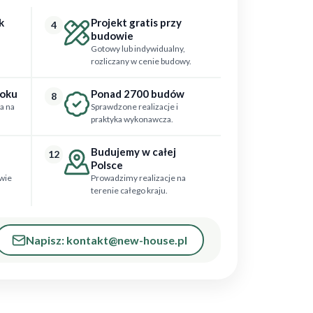
k
Projekt gratis przy
4
budowie
Gotowy lub indywidualny,
rozliczany w cenie budowy.
roku
Ponad 2700 budów
8
a na
Sprawdzone realizacje i
praktyka wykonawcza.
Budujemy w całej
12
Polsce
wie
Prowadzimy realizacje na
terenie całego kraju.
Napisz: kontakt@new-house.pl