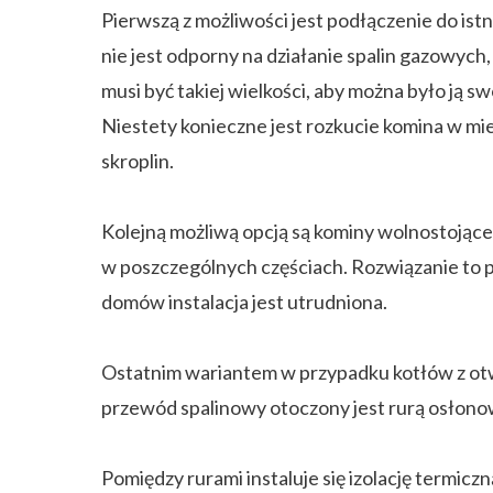
Pierwszą z możliwości jest podłączenie do ist
nie jest odporny na działanie spalin gazowyc
musi być takiej wielkości, aby można było ją
Niestety konieczne jest rozkucie komina w mie
skroplin.
Kolejną możliwą opcją są kominy wolnostoją
w poszczególnych częściach. Rozwiązanie to 
domów instalacja jest utrudniona.
Ostatnim wariantem w przypadku kotłów z otwa
przewód spalinowy otoczony jest rurą osłonow
Pomiędzy rurami instaluje się izolację termic