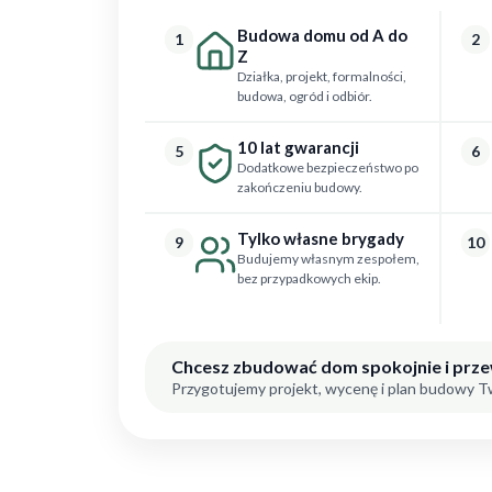
Budowa domu od A do
1
2
Z
Działka, projekt, formalności,
budowa, ogród i odbiór.
10 lat gwarancji
5
6
Dodatkowe bezpieczeństwo po
zakończeniu budowy.
Tylko własne brygady
9
10
Budujemy własnym zespołem,
bez przypadkowych ekip.
Chcesz zbudować dom spokojnie i prz
Przygotujemy projekt, wycenę i plan budowy 