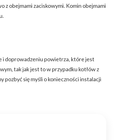
chowo z obejmami zaciskowymi. Komin obejmami
u.
e i doprowadzeniu powietrza, które jest
ym, tak jak jest to w przypadku kotłów z
ozbyć się myśli o konieczności instalacji
.