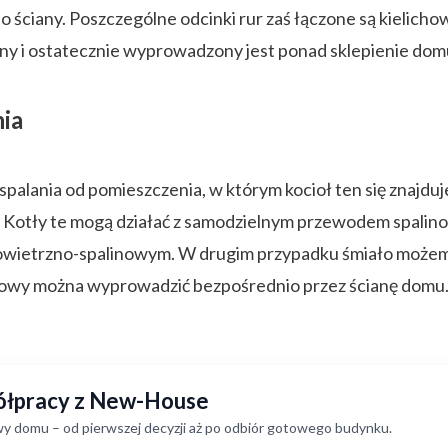
do ściany. Poszczególne odcinki rur zaś łączone są kieli
ny i ostatecznie wyprowadzony jest ponad sklepienie dom
nia
palania od pomieszczenia, w którym kocioł ten się znajduj
Kotły te mogą działać z samodzielnym przewodem spalinow
owietrzno-spalinowym. W drugim przypadku śmiało możemy p
owy można wyprowadzić bezpośrednio przez ścianę domu
półpracy z New-House
y domu – od pierwszej decyzji aż po odbiór gotowego budynku.