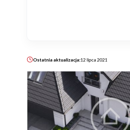
Realizacje
Referencje
Filmy
Ostatnia aktualizacja:
12 lipca 2021
Ogrody
KALKULATOR BUDOWY
BLOG
O NAS
KONAKT