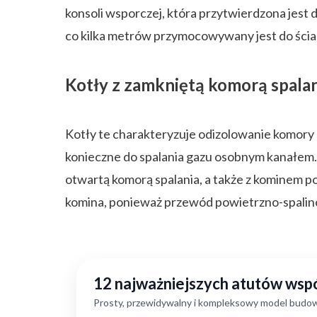
konsoli wsporczej, która przytwierdzona jest 
co kilka metrów przymocowywany jest do ścia
Kotły z zamkniętą komorą spala
Kotły te charakteryzuje odizolowanie komory s
konieczne do spalania gazu osobnym kanałem. 
otwartą komorą spalania, a także z kominem p
komina, ponieważ przewód powietrzno-spalin
12 najważniejszych atutów ws
Prosty, przewidywalny i kompleksowy model budow