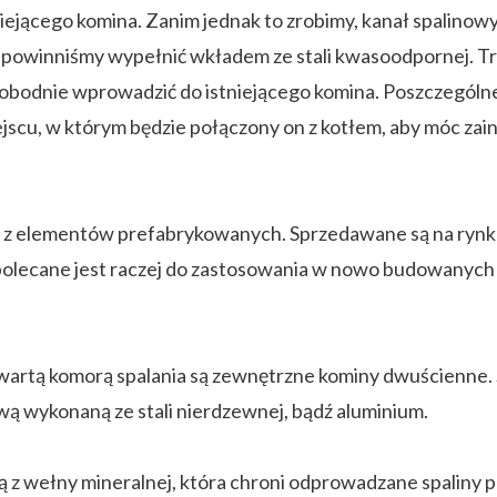
niejącego komina. Zanim jednak to zrobimy, kanał spalinow
h, powinniśmy wypełnić wkładem ze stali kwasoodpornej. T
 swobodnie wprowadzić do istniejącego komina. Poszczegól
jscu, w którym będzie połączony on z kotłem, aby móc zain
ce z elementów prefabrykowanych. Sprzedawane są na rynk
polecane jest raczej do zastosowania w nowo budowanych
rtą komorą spalania są zewnętrzne kominy dwuścienne. Sk
ą wykonaną ze stali nierdzewnej, bądź aluminium.
zną z wełny mineralnej, która chroni odprowadzane spaliny