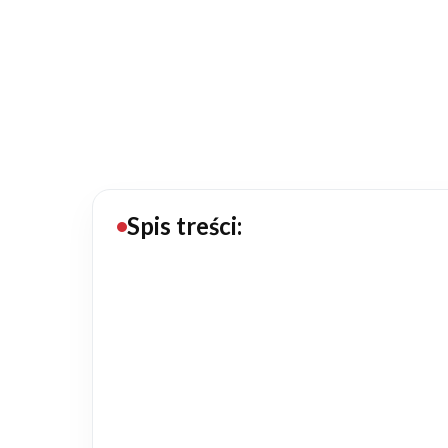
20434
Projektów z wyceną
Projekty indywidualne
Budowa domu
Rezydencje
Spis treści:
Rozbudowa
Remonty
Budynki biurowe