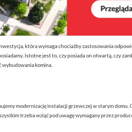
inwestycja, która wymaga chociażby zastosowania odpowi
i posiadamy. Istotne jest to, czy posiada on otwartą, czy z
ć wybudowania komina.
planujemy modernizację instalacji grzewczej w starym domu
zystkim trzeba wziąć pod uwagę wymagany przez producen