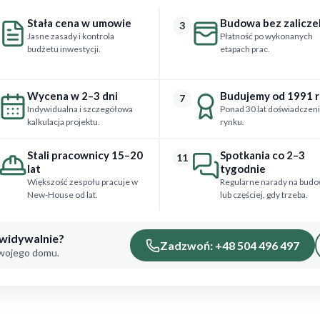
Stała cena w umowie
Budowa bez zalicze
3
Jasne zasady i kontrola
Płatność po wykonanych
budżetu inwestycji.
etapach prac.
Wycena w 2–3 dni
Budujemy od 1991 
7
Indywidualna i szczegółowa
Ponad 30 lat doświadczeni
kalkulacja projektu.
rynku.
Stali pracownicy 15–20
Spotkania co 2–3
11
lat
tygodnie
Większość zespołu pracuje w
Regularne narady na budo
New-House od lat.
lub częściej, gdy trzeba.
ewidywalnie?
Zadzwoń: +48 504 496 497
Twojego domu.