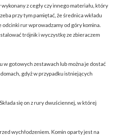
y wykonany z cegły czy innego materiału, który
rzeba przy tym pamiętać, że średnica wkładu
ne odcinki rur wprowadzamy od góry komina.
stalować trójnik i wyczystkę ze zbieraczem
u w gotowych zestawach lub można je dostać
 domach, gdyż w przypadku istniejących
łada się on z rury dwuściennej, w której
 przed wychłodzeniem. Komin oparty jest na