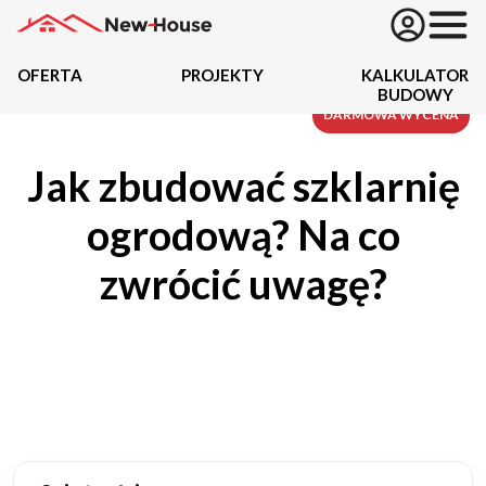
OFERTA
PROJEKTY
KALKULATOR
BUDOWY
Projekty
DARMOWA WYCENA
Jak zbudować szklarnię
Oferta
ogrodową? Na co
Działki
zwrócić uwagę?
Kredyty
Dokumentacja
20434
Projektów z wyceną
Projekty indywidualne