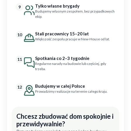
Tylko własne brygady
9
Budujemy własnym zespołem, bez przypadkowych
ekip.
Stali pracownicy 15–20 lat
10
Większość zespołu pracuje w New-House od lat.
Spotkania co 2–3 tygodnie
11
Regularne narady na budowie lub częściej, gdy
trzeba.
Budujemy w całej Polsce
12
Prowadzimy realizacje na terenie całego kraju.
Chcesz zbudować dom spokojnie i
przewidywalnie?