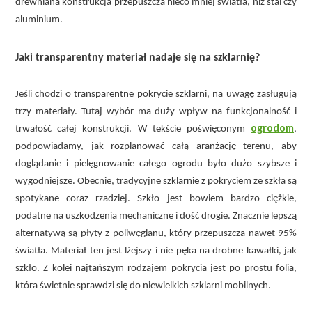
drewniana konstrukcja przepuszcza nieco mniej światła, niż stal czy
aluminium.
Jaki transparentny materiał nadaje się na szklarnię?
Jeśli chodzi o transparentne pokrycie szklarni, na uwagę zasługują
trzy materiały. Tutaj wybór ma duży wpływ na funkcjonalność i
ogrodom
trwałość całej konstrukcji. W tekście poświęconym
,
podpowiadamy, jak rozplanować całą aranżację terenu, aby
doglądanie i pielęgnowanie całego ogrodu było dużo szybsze i
wygodniejsze. Obecnie, tradycyjne szklarnie z pokryciem ze szkła są
spotykane coraz rzadziej. Szkło jest bowiem bardzo ciężkie,
podatne na uszkodzenia mechaniczne i dość drogie. Znacznie lepszą
alternatywą są płyty z poliwęglanu, który przepuszcza nawet 95%
światła. Materiał ten jest lżejszy i nie pęka na drobne kawałki, jak
szkło. Z kolei najtańszym rodzajem pokrycia jest po prostu folia,
która świetnie sprawdzi się do niewielkich szklarni mobilnych.