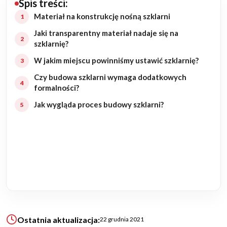
Spis treści:
Budowa domu
Materiał na konstrukcję nośną szklarni
Jaki transparentny materiał nadaje się na
Rezydencje
szklarnię?
W jakim miejscu powinniśmy ustawić szklarnię?
Rozbudowa
Czy budowa szklarni wymaga dodatkowych
formalności?
Remonty
Jak wygląda proces budowy szklarni?
Budynki biurowe
Realizacje
Referencje
Filmy
Ostatnia aktualizacja:
22 grudnia 2021
Ogrody