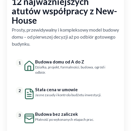
12 najważniejszych
atutów współpracy z New-
House
Prosty, przewidywalny i kompleksowy model budowy
domu – od pierwszej decyzji aż po odbiór gotowego
budynku.
Budowa domu od A do Z
1
Działka, projekt, formalności, budowa, ogród i
odbiór.
Stała cena w umowie
2
Jasne zasady i kontrola budżetu inwestycji.
Budowa bez zaliczek
3
Płatność po wykonanych etapach prac.