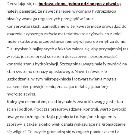
Decydując się na
budowę domu jednorodzinnego z piwnicą
,
należy pamiętać, że nawet najlepiej wykonana hydroizolacja
piwnicy wymaga regularnych przeglądów i prac
konserwatorskich. Zaniedbanie w tej kwestii może prowadzić do
znacznie szybszego zużycia materiałów izolacyjnych, co z kolei
może skutkować przedostawaniem się wilgoci do wnętrza domu.
Dla uzyskania najlepszych efektów zaleca się, aby przynajmniej raz
w roku, jeszcze przed sezonem deszczowym, przeprowadzić
kontrolę stanu hydroizolacji. Szczególną uwagę należy zwrócić na
stan systemu drenaży opaskowego. Nawet niewielkie
uszkodzenia, w tym mikropęknięcia i rozwarstwienia mogą z
czasem ulec powiększeniu, znacząco osłabiając barierę
hydroizolacyjną.
Kolejnym elementem, na który należy zwrócić uwagę, jest stan
ścian i podłóg. Podczas przeprowadzanej kontroli, warto zwrócić
uwagę na różnego rodzaju pęknięcia i odspojone fragmenty
zaprawy, a także jakiekolwiek oznaki wskazujące na gromadzenie
się wilgoci. Te zwykle gromadzą się w rogach pomieszczeń i z