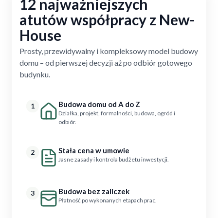
12 najważniejszych
atutów współpracy z New-
House
Prosty, przewidywalny i kompleksowy model budowy
domu – od pierwszej decyzji aż po odbiór gotowego
budynku.
Budowa domu od A do Z
1
Działka, projekt, formalności, budowa, ogród i
odbiór.
Stała cena w umowie
2
Jasne zasady i kontrola budżetu inwestycji.
Budowa bez zaliczek
3
Płatność po wykonanych etapach prac.