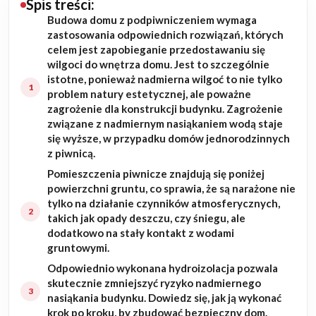
Spis treści:
Budowa domu z podpiwniczeniem wymaga
Budowa domu
zastosowania odpowiednich rozwiązań, których
celem jest zapobieganie przedostawaniu się
Rezydencje
wilgoci do wnętrza domu. Jest to szczególnie
istotne, ponieważ nadmierna wilgoć to nie tylko
problem natury estetycznej, ale poważne
Rozbudowa
zagrożenie dla konstrukcji budynku. Zagrożenie
związane z nadmiernym nasiąkaniem wodą staje
Remonty
się wyższe, w przypadku domów jednorodzinnych
z piwnicą.
Budynki biurowe
Pomieszczenia piwnicze znajdują się poniżej
powierzchni gruntu, co sprawia, że są narażone nie
Realizacje
tylko na działanie czynników atmosferycznych,
takich jak opady deszczu, czy śniegu, ale
dodatkowo na stały kontakt z wodami
Referencje
gruntowymi.
Odpowiednio wykonana hydroizolacja pozwala
Filmy
skutecznie zmniejszyć ryzyko nadmiernego
nasiąkania budynku. Dowiedz się, jak ją wykonać
Ogrody
krok po kroku, by zbudować bezpieczny dom.