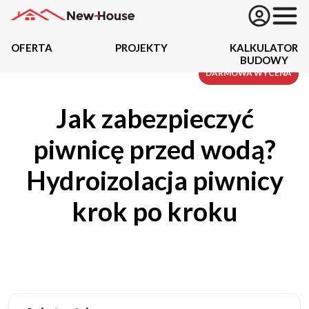
OFERTA
PROJEKTY
KALKULATOR
BUDOWY
Projekty
DARMOWA WYCENA
Jak zabezpieczyć
Oferta
piwnicę przed wodą?
Działki
Hydroizolacja piwnicy
Kredyty
krok po kroku
Dokumentacja
20434
Projektów z wyceną
Projekty indywidualne