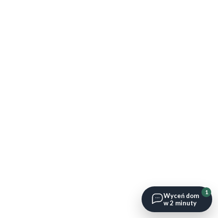
1
Wyceń dom
w 2 minuty