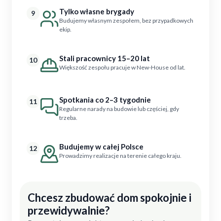
Tylko własne brygady
9
Budujemy własnym zespołem, bez przypadkowych
ekip.
Stali pracownicy 15–20 lat
10
Większość zespołu pracuje w New-House od lat.
Spotkania co 2–3 tygodnie
11
Regularne narady na budowie lub częściej, gdy
trzeba.
Budujemy w całej Polsce
12
Prowadzimy realizacje na terenie całego kraju.
Chcesz zbudować dom spokojnie i
przewidywalnie?