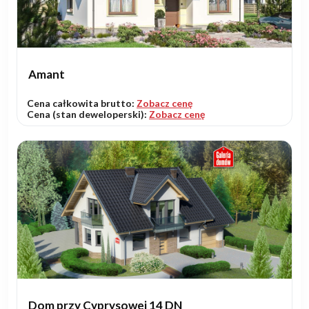
Amant
Cena całkowita brutto:
Zobacz cenę
Cena (stan deweloperski):
Zobacz cenę
Dom przy Cyprysowej 14 DN