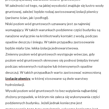
W zależności od tego, na jakiej wysokości znajduje się lustro wody
gruntowej, zależeć będzie rodzaj zastosowanej izolacji piwnicy
(zarówno ścian, jak i podłogi).
Niski poziom wód gruntowych uznawany jest za najmniej
wymagający. W takich warunkach podziemne części budynku są
narażone wyłącznie na krótkotrwały kontakt z wodą, podczas
opadów deszczu i śniegu. W takim przypadku zastosowanie
będzie miała tzw. lekka izolacja jednowarstwowa.
Zmienny poziom wód gruntowych występuje wówczas, gdy
poziom wód gruntowych okresowo się podnosi (między innymi
podczas wiosennych roztopów lub intensywnych opadów
deszczu). W takich przypadkach warto zastosować wzmocnioną
izolację piwnicy
, w której stosowane są dwie warstwy
hydroizolacji.
Wysoki poziom wód gruntowych to bez wątpienia najbardziej
złożony przypadek, w którym nie zaleca się wykonywania części
podziemnych budynku. Jeżeli jednak konieczne jest
zastosowanie tego typu rozwiązania, wówczas konieczne jest