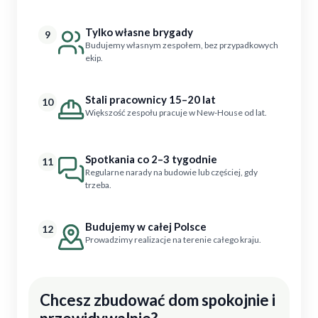
Tylko własne brygady
9
Budujemy własnym zespołem, bez przypadkowych
ekip.
Stali pracownicy 15–20 lat
10
Większość zespołu pracuje w New-House od lat.
Spotkania co 2–3 tygodnie
11
Regularne narady na budowie lub częściej, gdy
trzeba.
Budujemy w całej Polsce
12
Prowadzimy realizacje na terenie całego kraju.
Chcesz zbudować dom spokojnie i