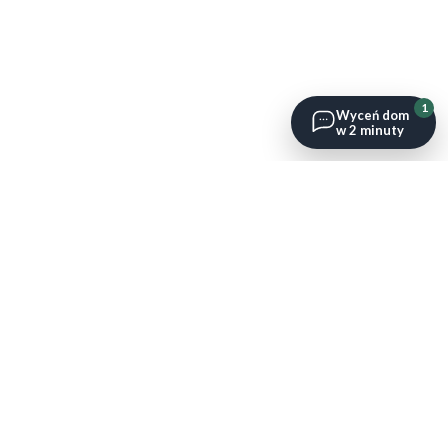
1
Wyceń dom
w 2 minuty