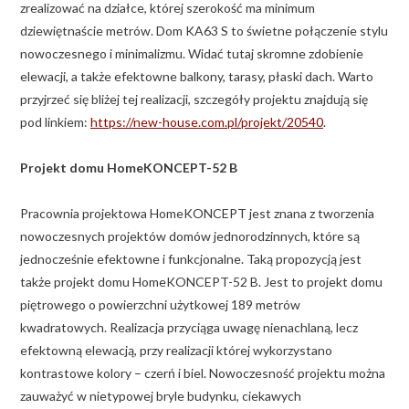
zrealizować na działce, której szerokość ma minimum
dziewiętnaście metrów. Dom KA63 S to świetne połączenie stylu
nowoczesnego i minimalizmu. Widać tutaj skromne zdobienie
elewacji, a także efektowne balkony, tarasy, płaski dach. Warto
przyjrzeć się bliżej tej realizacji, szczegóły projektu znajdują się
pod linkiem:
https://new-house.com.pl/projekt/20540
.
Projekt domu HomeKONCEPT-52 B
Pracownia projektowa HomeKONCEPT jest znana z tworzenia
nowoczesnych projektów domów jednorodzinnych, które są
jednocześnie efektowne i funkcjonalne. Taką propozycją jest
także projekt domu HomeKONCEPT-52 B. Jest to projekt domu
piętrowego o powierzchni użytkowej 189 metrów
kwadratowych. Realizacja przyciąga uwagę nienachlaną, lecz
efektowną elewacją, przy realizacji której wykorzystano
kontrastowe kolory – czerń i biel. Nowoczesność projektu można
zauważyć w nietypowej bryle budynku, ciekawych