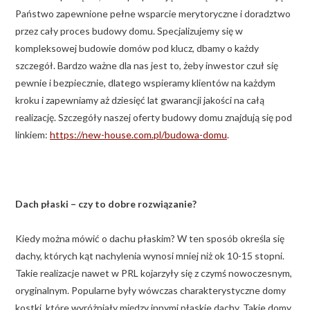
Państwo zapewnione pełne wsparcie merytoryczne i doradztwo
przez cały proces budowy domu. Specjalizujemy się w
kompleksowej budowie domów pod klucz, dbamy o każdy
szczegół. Bardzo ważne dla nas jest to, żeby inwestor czuł się
pewnie i bezpiecznie, dlatego wspieramy klientów na każdym
kroku i zapewniamy aż dziesięć lat gwarancji jakości na całą
realizację. Szczegóły naszej oferty budowy domu znajdują się pod
linkiem:
https://new-house.com.pl/budowa-domu
.
Dach płaski – czy to dobre rozwiązanie?
Kiedy można mówić o dachu płaskim? W ten sposób określa się
dachy, których kąt nachylenia wynosi mniej niż ok 10-15 stopni.
Takie realizacje nawet w PRL kojarzyły się z czymś nowoczesnym,
oryginalnym. Popularne były wówczas charakterystyczne domy
kostki, które wyróżniały między innymi płaskie dachy. Takie domy