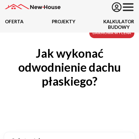
OFERTA
PROJEKTY
KALKULATOR
BUDOWY
Projekty
DARMOWA WYCENA
Jak wykonać
Oferta
odwodnienie dachu
Działki
płaskiego?
Kredyty
Dokumentacja
20434
Projektów z wyceną
Projekty indywidualne