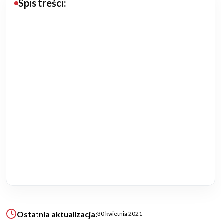
Spis treści:
Budowa domu
Rezydencje
Rozbudowa
Remonty
Budynki biurowe
Realizacje
Referencje
Filmy
Ostatnia aktualizacja:
30 kwietnia 2021
Ogrody