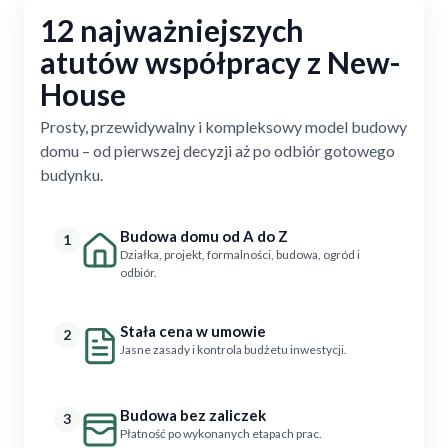
12 najważniejszych
atutów współpracy z New-
House
Prosty, przewidywalny i kompleksowy model budowy
domu – od pierwszej decyzji aż po odbiór gotowego
budynku.
Budowa domu od A do Z
1
Działka, projekt, formalności, budowa, ogród i
odbiór.
Stała cena w umowie
2
Jasne zasady i kontrola budżetu inwestycji.
Budowa bez zaliczek
3
Płatność po wykonanych etapach prac.