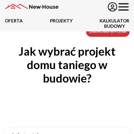
OFERTA
PROJEKTY
KALKULATOR
BUDOWY
Projekty
DARMOWA WYCENA
Jak wybrać projekt
Oferta
domu taniego w
Działki
budowie?
Kredyty
Dokumentacja
20434
Projektów z wyceną
Projekty indywidualne