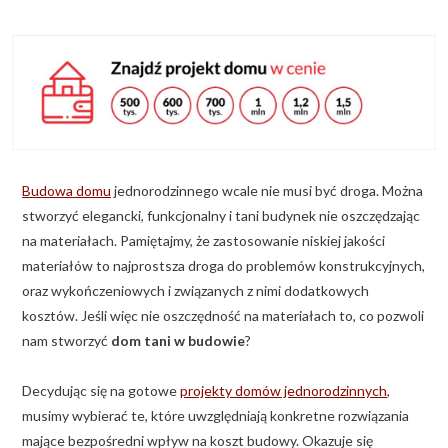
KALKULATOR BUDOWY
BLOG
O NAS
KONAKT
Budowa domu
jednorodzinnego wcale nie musi być droga. Można
ZAPISZ SIĘ
stworzyć elegancki, funkcjonalny i tani budynek nie oszczędzając
na materiałach. Pamiętajmy, że zastosowanie niskiej jakości
materiałów to najprostsza droga do problemów konstrukcyjnych,
oraz wykończeniowych i związanych z nimi dodatkowych
kosztów. Jeśli więc nie oszczędność na materiałach to, co pozwoli
nam stworzyć
dom tani w budowie
?
Decydując się na gotowe
projekty domów jednorodzinnych
,
musimy wybierać te, które uwzględniają konkretne rozwiązania
mające bezpośredni wpływ na koszt budowy. Okazuje się