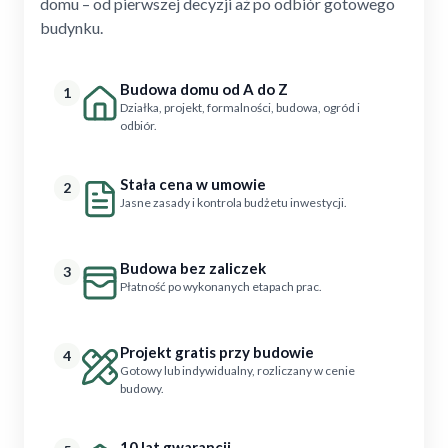
domu – od pierwszej decyzji aż po odbiór gotowego
budynku.
Budowa domu od A do Z
1
Działka, projekt, formalności, budowa, ogród i
odbiór.
Stała cena w umowie
2
Jasne zasady i kontrola budżetu inwestycji.
Budowa bez zaliczek
3
Płatność po wykonanych etapach prac.
Projekt gratis przy budowie
4
Gotowy lub indywidualny, rozliczany w cenie
budowy.
10 lat gwarancji