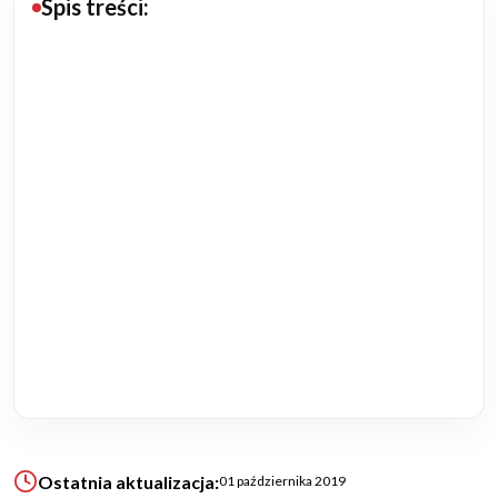
Spis treści:
Budowa domu
Rezydencje
Rozbudowa
Remonty
Budynki biurowe
Realizacje
Referencje
Filmy
Ostatnia aktualizacja:
01 października 2019
Ogrody