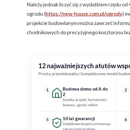
Należy jednak liczyć się z wydatkiem rzędu o
ogrodu (
https://new-house.com.pl/ogrody
) m
projekcie budowlanym można zawrzeć informac
chodnikowych do precyzyjnego kosztorysu b
12 najważniejszych atutów ws
Prosty, przewidywalny i kompleksowy model budow
Budowa domu od A do
1
2
Z
Działka, projekt, formalności,
budowa, ogród i odbiór.
10 lat gwarancji
5
6
Dodatkowe bezpieczeństwo po
zakończeniu budowy.