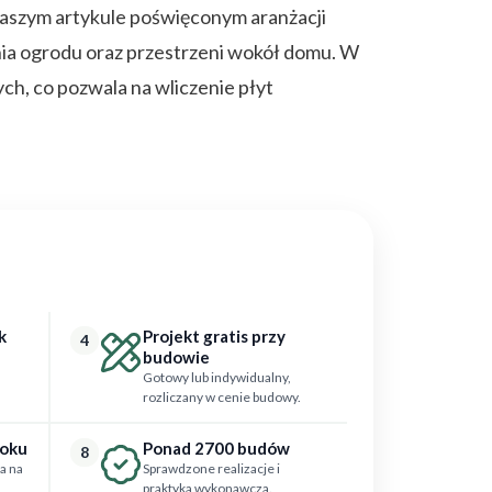
naszym artykule poświęconym aranżacji
nia ogrodu oraz przestrzeni wokół domu. W
h, co pozwala na wliczenie płyt
k
Projekt gratis przy
4
budowie
Gotowy lub indywidualny,
rozliczany w cenie budowy.
roku
Ponad 2700 budów
8
a na
Sprawdzone realizacje i
praktyka wykonawcza.