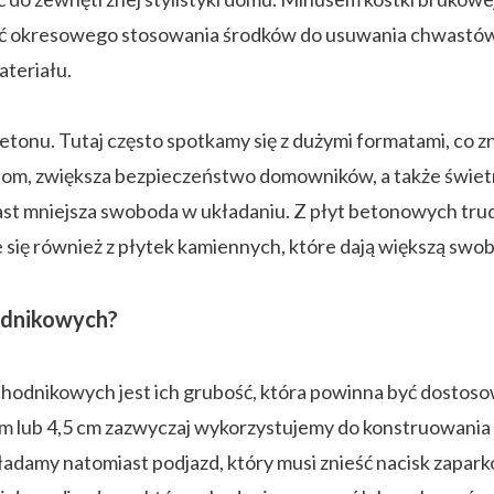
ość okresowego stosowania środków do usuwania chwastów
ateriału.
tonu. Tutaj często spotkamy się z dużymi formatami, co z
 zwiększa bezpieczeństwo domowników, a także świetnie 
 mniejsza swoboda w układaniu. Z płyt betonowych trudnie
ię również z płytek kamiennych, które dają większą swobod
odnikowych?
hodnikowych jest ich grubość, która powinna być dostoso
 cm lub 4,5 cm zazwyczaj wykorzystujemy do konstruowania
ładamy natomiast podjazd, który musi znieść nacisk zapa