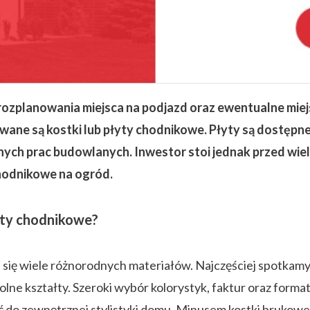
ozplanowania miejsca na podjazd oraz ewentualne miej
ane są kostki lub płyty chodnikowe. Płyty są dostępne
dnych prac budowlanych. Inwestor stoi jednak przed wi
hodnikowe na ogród.
yty chodnikowe?
się wiele różnorodnych materiałów. Najczęściej spotkamy s
ne kształty. Szeroki wybór kolorystyk, faktur oraz form
 do zewnętrznej stylistyki domu. Minusem kostki brukowe