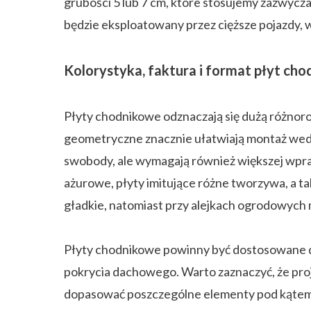
grubości 5 lub 7 cm, które stosujemy zazwycza
będzie eksploatowany przez cięższe pojazdy, 
Kolorystyka, faktura i format płyt ch
Płyty chodnikowe odznaczają się dużą różnorodn
geometryczne znacznie ułatwiają montaż wedłu
swobody, ale wymagają również większej wprawy
ażurowe, płyty imitujące różne tworzywa, a t
gładkie, natomiast przy alejkach ogrodowyc
Płyty chodnikowe powinny być dostosowane do s
pokrycia dachowego. Warto zaznaczyć, że proj
dopasować poszczególne elementy pod kątem s