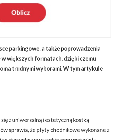
sce parkingowe, a także poprowadzenia
 w większych formatach, dzięki czemu
eloma trudnymi wyborami. W tym artykule
ię z uniwersalną i estetyczną kostką
atów sprawia, że płyty chodnikowe wykonane z
j są stosunkowo wysokie ceny materiału,