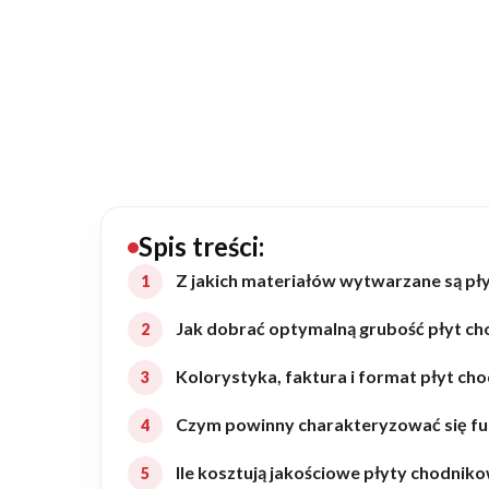
20434
Projektów z wyceną
Projekty indywidualne
Budowa domu
Rezydencje
Spis treści:
Z jakich materiałów wytwarzane są p
Rozbudowa
Jak dobrać optymalną grubość płyt c
Kolorystyka, faktura i format płyt c
Remonty
Czym powinny charakteryzować się fu
Budynki biurowe
Ile kosztują jakościowe płyty chodnik