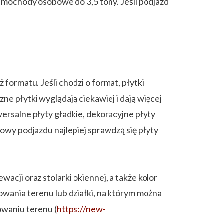
samochody osobowe do 3,5 tony. Jeśli podjazd
formatu. Jeśli chodzi o format, płytki
e płytki wyglądają ciekawiej i dają więcej
ersalne płyty gładkie, dekoracyjne płyty
owy podjazdu najlepiej sprawdzą się płyty
cji oraz stolarki okiennej, a także kolor
wania terenu lub działki, na którym można
owaniu terenu (
https://new-