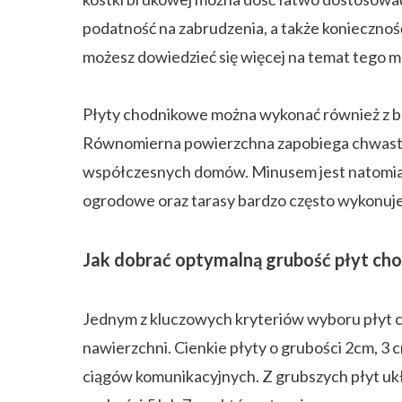
podatność na zabrudzenia, a także konieczn
możesz dowiedzieć się więcej na temat tego m
Płyty chodnikowe można wykonać również z be
Równomierna powierzchna zapobiega chwastom,
współczesnych domów. Minusem jest natomiast
ogrodowe oraz tarasy bardzo często wykonuje s
Jak dobrać optymalną grubość płyt ch
Jednym z kluczowych kryteriów wyboru płyt c
nawierzchni. Cienkie płyty o grubości 2cm, 3
ciągów komunikacyjnych. Z grubszych płyt uk