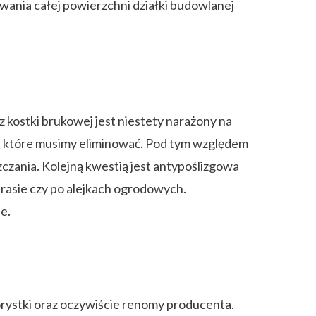
owania całej powierzchni działki budowlanej
kostki brukowej jest niestety narażony na
ty, które musimy eliminować. Pod tym względem
czania. Kolejną kwestią jest antypoślizgowa
arasie czy po alejkach ogrodowych.
e.
orystki oraz oczywiście renomy producenta.