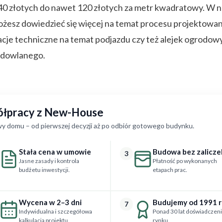
d 40 złotych do nawet 120 złotych za metr kwadratowy. W 
ożesz dowiedzieć się więcej na temat procesu projektowa
je techniczne na temat podjazdu czy też alejek ogrodowyc
udowlanego.
półpracy z New-House
y domu – od pierwszej decyzji aż po odbiór gotowego budynku.
Stała cena w umowie
Budowa bez zalicze
3
Jasne zasady i kontrola
Płatność po wykonanych
budżetu inwestycji.
etapach prac.
Wycena w 2–3 dni
Budujemy od 1991 
7
Indywidualna i szczegółowa
Ponad 30 lat doświadczeni
kalkulacja projektu.
rynku.