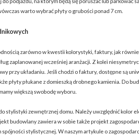
j do podjazdu, na którym będą się poruszać lub parkować 
wówczas warto wybrać płyty o grubości ponad 7 cm.
odnikowych
ością zarówno w kwestii kolorystyki, faktury, jak również 
g zaplanowanej wcześniej aranżacji. Z kolei niesymetryczn
 przy układaniu. Jeśli chodzi o faktury, dostępne są uniw
akże płyty płukane z domieszką drobnego kamienia. Do bud
h mamy większą swobodę wyboru.
tylistyki zewnętrznej domu. Należy uwzględnić kolor elewa
ekt budowlany zawiera w sobie także projekt zagospodaro
pójności stylistycznej. W naszym artykule o zagospodar