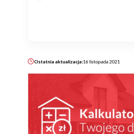
Realizacje
Referencje
Filmy
Ostatnia aktualizacja:
16 listopada 2021
Ogrody
KALKULATOR BUDOWY
BLOG
O NAS
KONAKT