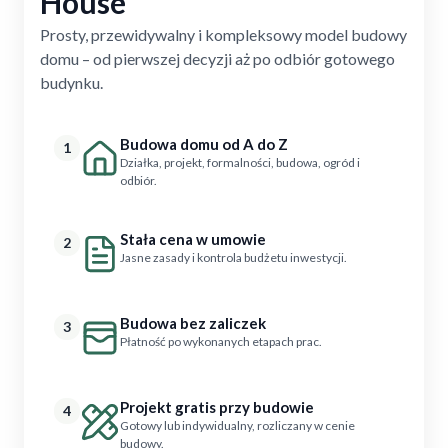
House
Prosty, przewidywalny i kompleksowy model budowy
domu – od pierwszej decyzji aż po odbiór gotowego
budynku.
Budowa domu od A do Z
1
Działka, projekt, formalności, budowa, ogród i
odbiór.
Stała cena w umowie
2
Jasne zasady i kontrola budżetu inwestycji.
Budowa bez zaliczek
3
Płatność po wykonanych etapach prac.
Projekt gratis przy budowie
4
Gotowy lub indywidualny, rozliczany w cenie
budowy.