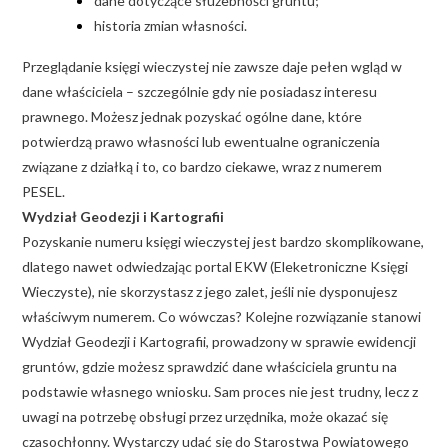
dane dotyczące służebności gruntu;
historia zmian własności.
Przeglądanie księgi wieczystej nie zawsze daje pełen wgląd w
dane właściciela – szczególnie gdy nie posiadasz interesu
prawnego. Możesz jednak pozyskać ogólne dane, które
potwierdzą prawo własności lub ewentualne ograniczenia
związane z działką i to, co bardzo ciekawe, wraz z numerem
PESEL.
Wydział Geodezji i Kartografii
Pozyskanie numeru księgi wieczystej jest bardzo skomplikowane,
dlatego nawet odwiedzając portal EKW (Eleketroniczne Księgi
Wieczyste), nie skorzystasz z jego zalet, jeśli nie dysponujesz
właściwym numerem. Co wówczas? Kolejne rozwiązanie stanowi
Wydział Geodezji i Kartografii, prowadzony w sprawie ewidencji
gruntów, gdzie możesz sprawdzić dane właściciela gruntu na
podstawie własnego wniosku. Sam proces nie jest trudny, lecz z
uwagi na potrzebę obsługi przez urzędnika, może okazać się
czasochłonny. Wystarczy udać się do Starostwa Powiatowego