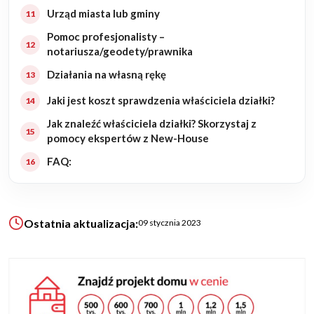
Urząd miasta lub gminy
Pomoc profesjonalisty –
KALKULATOR BUDOWY
notariusza/geodety/prawnika
BLOG
O NAS
Działania na własną rękę
KONAKT
Jaki jest koszt sprawdzenia właściciela działki?
Jak znaleźć właściciela działki? Skorzystaj z
ZAPISZ SIĘ
pomocy ekspertów z New-House
FAQ:
Ostatnia aktualizacja:
09 stycznia 2023