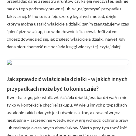
przeglądać dane z rejestru gruntów czy księgi wieczystej, jeśli nie
ma do tego podstawy prawnej lub, w „najgorszym” przypadku –
faktycznej. Mimo to istnieje szereg legalnych metod, dzięki
którym można ustalić właściciela działki, zanim zaangażujemy czas
i pieniądze w zakup, i to w dosłownie kilka chwil. Jeśli zatem
chcesz dowiedzieć się, jak znaleźć właściciela działki, nawet gdy
dana nieruchomość nie posiada księgi wieczystej, czytaj dalej!
Jak sprawdzić właściciela działki – w jakich innych
przypadkach może być to koniecznie?
Kwestia tego, jak ustalić właściciela działki, jest bardzi ważna nie
tylko w kontekście chęci jej zakupu. W wielu innych przypadkach
ustalenie takich danych jest równie istotne, a czasami wręcz
niezbędne – szczególnie wtedy, gdy w grę wchodzi ochrona praw
lub realizacja określonych obowiązków. Warto przy tym rozróżnić
dwie kluczowe sytuacje: interes prawny i interes faktyczny.