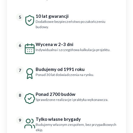
10 lat gwarancji
5
Dodatkowe bezpieczeństwo po zakończeniu
budowy.
Wycena w 2–3 dni
6
Indywidualna i szczegółowa kalkulacja projektu.
Budujemy od 1991 roku
7
Ponad 30 lat doświadczenia na rynku.
Ponad 2700 budów
8
Sprawdzone realizacje i praktyka wykonawcza.
Tylko własne brygady
9
Budujemy własnym zespołem, bez przypadkowych
ekip.