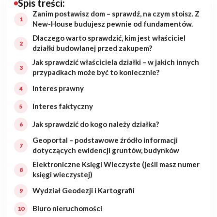
Spis treści:
Zanim postawisz dom – sprawdź, na czym stoisz. Z
Budowa domu
New-House budujesz pewnie od fundamentów.
Dlaczego warto sprawdzić, kim jest właściciel
Rezydencje
działki budowlanej przed zakupem?
Jak sprawdzić właściciela działki – w jakich innych
Rozbudowa
przypadkach może być to koniecznie?
Interes prawny
Remonty
Interes faktyczny
Budynki biurowe
Jak sprawdzić do kogo należy działka?
Realizacje
Geoportal – podstawowe źródło informacji
dotyczących ewidencji gruntów, budynków
Referencje
Elektroniczne Księgi Wieczyste (jeśli masz numer
księgi wieczystej)
Filmy
Wydział Geodezji i Kartografii
Biuro nieruchomości
Ogrody