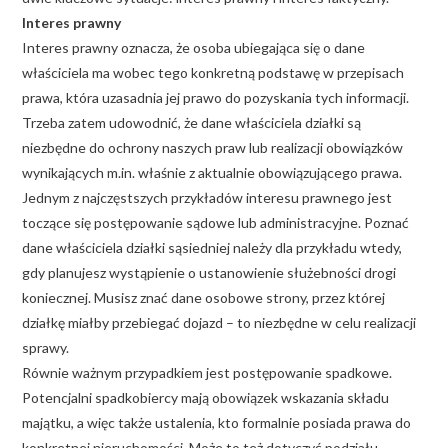
Interes prawny
Interes prawny oznacza, że osoba ubiegająca się o dane
właściciela ma wobec tego konkretną podstawę w przepisach
prawa, która uzasadnia jej prawo do pozyskania tych informacji.
Trzeba zatem udowodnić, że dane właściciela działki są
niezbędne do ochrony naszych praw lub realizacji obowiązków
wynikających m.in. właśnie z aktualnie obowiązującego prawa.
Jednym z najczęstszych przykładów interesu prawnego jest
toczące się postępowanie sądowe lub administracyjne. Poznać
dane właściciela działki sąsiedniej należy dla przykładu wtedy,
gdy planujesz wystąpienie o ustanowienie służebności drogi
koniecznej. Musisz znać dane osobowe strony, przez której
działkę miałby przebiegać dojazd – to niezbędne w celu realizacji
sprawy.
Równie ważnym przypadkiem jest postępowanie spadkowe.
Potencjalni spadkobiercy mają obowiązek wskazania składu
majątku, a więc także ustalenia, kto formalnie posiada prawa do
konkretnej nieruchomości. Może to też dotyczyć podziału