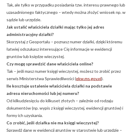
Tak, ale tylko w przypadku posiadania tzw. interesu prawnego lub
uzasadnionego faktycznego – wtedy można złożyć wniosek np. w
sądzie lub urzędzie.
Jak ustalić właściciela działki mając tylko jej adres
administracyjny działki?
Skorzystaj z Geoportalu – poznasz numer działki, dzięki któremu
łatwiej odszukasz interesujące Cię informacje w ewidencji
gruntów lub księdze wieczystej.
Czy mogę sprawdzić dane właściciela online?
Tak – jeśli masz numer księgi wieczystej, możesz to zrobić przez
serwis Ministerstwa Sprawiedliwości (
ekw.ms.gov.pl
).
Ile kosztuje ustalenie właściciela działki na podstawie
adresu nieruchomości lub jej numeru?
Od kilkudziesięciu do kilkuset złotych – zależnie od rodzaju
dokumentów (np. wypis z księgi wieczystej, ewidencji gruntów) i
formy ich uzyskania.
Co zrobić, jeśli działka nie ma księgi wieczystej?
Sprawdź dane w ewidencji gruntów w starostwie lub urzędzie –