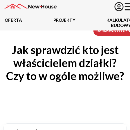
OFERTA
PROJEKTY
KALKULAT
BUDOW
Projekty
DARMOWA WYCE
Jak sprawdzić kto jest
Oferta
właścicielem działki?
Działki
Czy to w ogóle możliwe?
Kredyty
Dokumentacja
20434
Projektów z wyceną
Projekty indywidualne