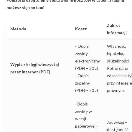
Poniżej prezentujemy zestawienie kosztów w tabeli, z jakimi
możesz się spotkać
Zakres
Metoda
Koszt
informacji
- Odpis
Własność,
zwykły
hipoteka,
elektroniczny
służebności.
Wypis z księgi wieczystej
(PDF) – 20 zł
Pełne dane
przez Internet (PDF)
- Odpis
właściciela ty
zupełny
przy interesie
(PDF) – 50 zł
prawnym.
-Odpis
zwykły w
wersji
Jak wyżej –
papierowej –
dostępność