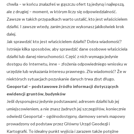
chwila – w końcu znalazłeś w gąszczu ofert tą jedyną i najlepszą,
ale z drugiej – moment, w którym liczy się odpowiedzialność.
Zawsze w takich przypadkach warto ustalić, kto jest właścicielem
działki. I zawsze wtedy, zanim jeszcze wykonasz jakikolwiek krok
dalej.
Jak sprawdzić kto jest właścicielem działki? Dobra wiadomość?
Istnieje kilka sposobów, aby sprawdzić dane osobowe właściciela
działki lub danej nieruchomości. Część z nich wymaga jedynie
dostępu do Internetu, inne – złożenia odpowiedniego wniosku w
urzędzie lub wykazania interesu prawnego. Zła wiadomość? Że w
niektórych sytuacjach pozyskanie danych trwa zbyt długo.
Geoportal – podstawowe źródło informacji dotyczących
ewidencji gruntów, budynków
Jeśli dysponujesz jedynie podstawami; adresem działki lub jej
umiejscowieniem, a nie znasz żadnych jej szczegółów, koniecznie
odwiedź Geoportal – ogólnodostępny, darmowy serwis mapowy
prowadzony od podstaw przez Główny Urząd Geodezji i
Kartografii. To idealny punkt wyjścia i zarazem także potężne