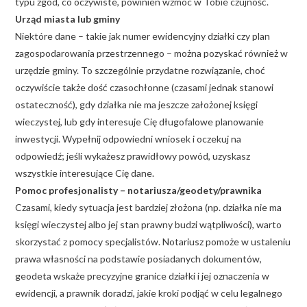
typu zgód, co oczywiste, powinien wzmóc w Tobie czujność.
Urząd miasta lub gminy
Niektóre dane – takie jak numer ewidencyjny działki czy plan
zagospodarowania przestrzennego – można pozyskać również w
urzędzie gminy. To szczególnie przydatne rozwiązanie, choć
oczywiście także dość czasochłonne (czasami jednak stanowi
ostateczność), gdy działka nie ma jeszcze założonej księgi
wieczystej, lub gdy interesuje Cię długofalowe planowanie
inwestycji. Wypełnij odpowiedni wniosek i oczekuj na
odpowiedź; jeśli wykażesz prawidłowy powód, uzyskasz
wszystkie interesujące Cię dane.
Pomoc profesjonalisty – notariusza/geodety/prawnika
Czasami, kiedy sytuacja jest bardziej złożona (np. działka nie ma
księgi wieczystej albo jej stan prawny budzi wątpliwości), warto
skorzystać z pomocy specjalistów. Notariusz pomoże w ustaleniu
prawa własności na podstawie posiadanych dokumentów,
geodeta wskaże precyzyjne granice działki i jej oznaczenia w
ewidencji, a prawnik doradzi, jakie kroki podjąć w celu legalnego