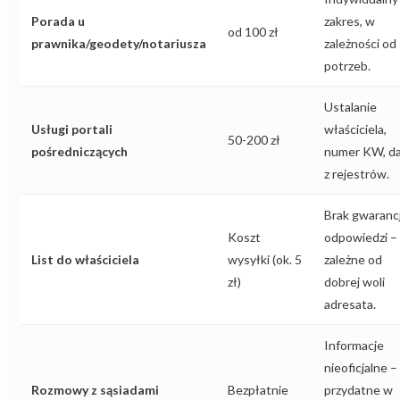
Porada u
zakres, w
od 100 zł
prawnika/geodety/notariusza
zależności od
potrzeb.
Ustalanie
Usługi portali
właściciela,
50-200 zł
pośredniczących
numer KW, d
z rejestrów.
Brak gwarancj
Koszt
odpowiedzi –
List do właściciela
wysyłki (ok. 5
zależne od
zł)
dobrej woli
adresata.
Informacje
nieoficjalne –
Rozmowy z sąsiadami
Bezpłatnie
przydatne w