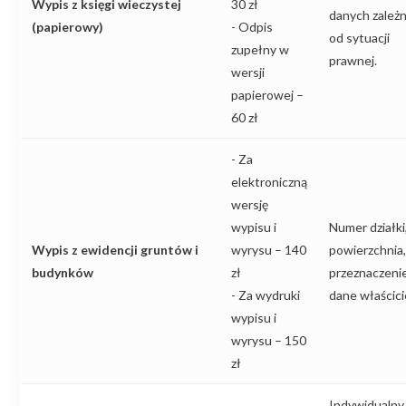
Wypis z księgi wieczystej
30 zł
danych zależ
(papierowy)
- Odpis
od sytuacji
zupełny w
prawnej.
wersji
papierowej –
60 zł
- Za
elektroniczną
wersję
wypisu i
Numer działki
Wypis z ewidencji gruntów i
wyrysu – 140
powierzchnia,
budynków
zł
przeznaczenie
- Za wydruki
dane właścici
wypisu i
wyrysu – 150
zł
Indywidualny