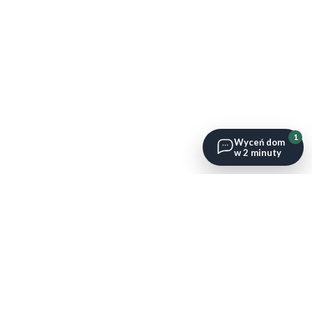
1
Wyceń dom
w 2 minuty