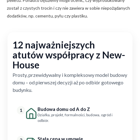
pelletu. Ponadto będziemy mogli ocenić, czy wyprodukowany
został z czystych trocin i czy nie zawiera w sobie niepożądanych
dodatków, np. cementu, pyłu czy plastiku.
12 najważniejszych
atutów współpracy z New-
House
Prosty, przewidywalny i kompleksowy model budowy
domu – od pierwszej decyzji aż po odbiór gotowego
budynku.
Budowa domu od A do Z
1
Działka, projekt, formalności, budowa, ogród i
odbiór.
Stała cena w umowie
2