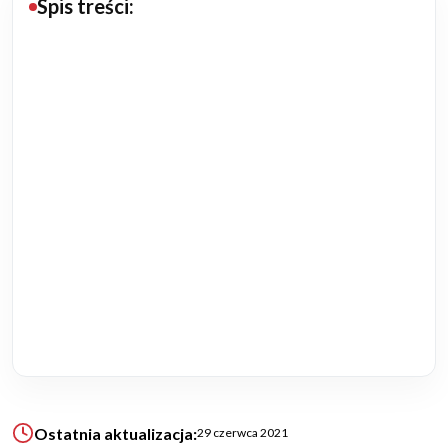
Spis treści:
Budowa domu
Rezydencje
Rozbudowa
Remonty
Budynki biurowe
Realizacje
Referencje
Filmy
Ostatnia aktualizacja:
29 czerwca 2021
Ogrody