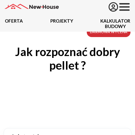
OFERTA
PROJEKTY
KALKULATOR
BUDOWY
Projekty
DARMOWA WYCENA
Jak rozpoznać dobry
Oferta
pellet ?
Działki
Kredyty
Dokumentacja
20434
Projektów z wyceną
Projekty indywidualne