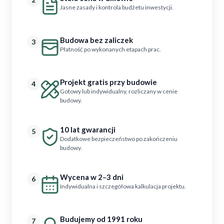
Jasne zasady i kontrola budżetu inwestycji.
Budowa bez zaliczek
3
Płatność po wykonanych etapach prac.
Projekt gratis przy budowie
4
Gotowy lub indywidualny, rozliczany w cenie
budowy.
10 lat gwarancji
5
Dodatkowe bezpieczeństwo po zakończeniu
budowy.
Wycena w 2–3 dni
6
Indywidualna i szczegółowa kalkulacja projektu.
Budujemy od 1991 roku
7