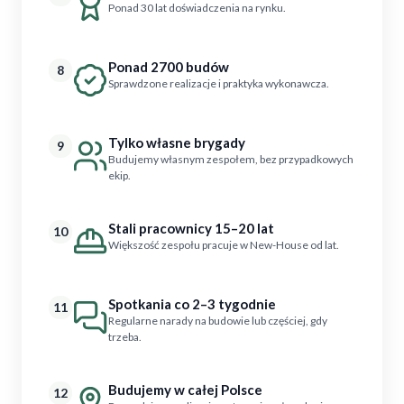
Ponad 30 lat doświadczenia na rynku.
Ponad 2700 budów
8
Sprawdzone realizacje i praktyka wykonawcza.
Tylko własne brygady
9
Budujemy własnym zespołem, bez przypadkowych
ekip.
Stali pracownicy 15–20 lat
10
Większość zespołu pracuje w New-House od lat.
Spotkania co 2–3 tygodnie
11
Regularne narady na budowie lub częściej, gdy
trzeba.
Budujemy w całej Polsce
12