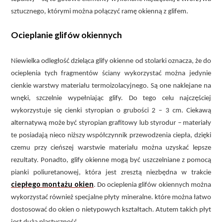
sztucznego, którymi można połączyć ramę okienną z glifem.
Ocieplanie glifów okiennych
Niewielka odległość dzieląca glify okienne od stolarki oznacza, że do
ocieplenia tych fragmentów ściany wykorzystać można jedynie
cienkie warstwy materiału termoizolacyjnego. Są one naklejane na
wnęki, szczelnie wypełniając glify. Do tego celu najczęściej
wykorzystuje się cienki styropian o grubości 2 – 3 cm. Ciekawą
alternatywą może być styropian grafitowy lub styrodur – materiały
te posiadają nieco niższy współczynnik przewodzenia ciepła, dzięki
czemu przy cieńszej warstwie materiału można uzyskać lepsze
rezultaty. Ponadto, glify okienne mogą być uszczelniane z pomocą
pianki poliuretanowej, która jest zresztą niezbędna w trakcie
ciepłego montażu okien
. Do ocieplenia glifów okiennych można
wykorzystać również specjalne płyty mineralne. które można łatwo
dostosować do okien o nietypowych kształtach. Atutem takich płyt