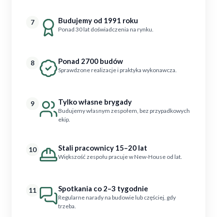
Budujemy od 1991 roku
7
Ponad 30 lat doświadczenia na rynku.
Ponad 2700 budów
8
Sprawdzone realizacje i praktyka wykonawcza.
Tylko własne brygady
9
Budujemy własnym zespołem, bez przypadkowych
ekip.
Stali pracownicy 15–20 lat
10
Większość zespołu pracuje w New-House od lat.
Spotkania co 2–3 tygodnie
11
Regularne narady na budowie lub częściej, gdy
trzeba.