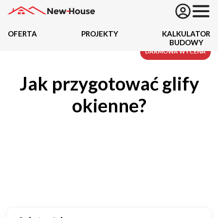
OFERTA
PROJEKTY
KALKULATOR
BUDOWY
Projekty
DARMOWA WYCENA
Jak przygotować glify
Oferta
okienne?
Działki
Kredyty
Dokumentacja
20434
Projektów z wyceną
Projekty indywidualne