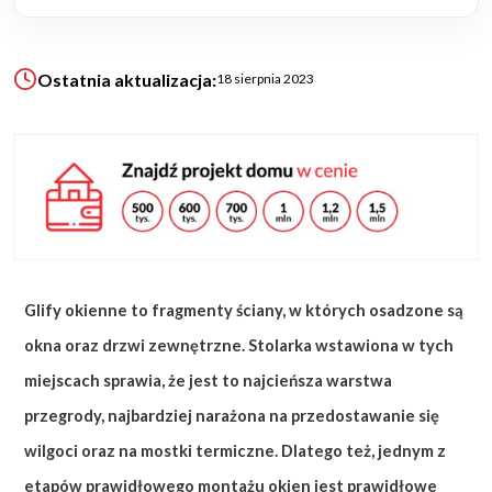
KALKULATOR BUDOWY
Ostatnia aktualizacja:
18 sierpnia 2023
BLOG
O NAS
KONAKT
ZAPISZ SIĘ
Glify okienne to fragmenty ściany, w których osadzone są
okna oraz drzwi zewnętrzne. Stolarka wstawiona w tych
miejscach sprawia, że jest to najcieńsza warstwa
przegrody, najbardziej narażona na przedostawanie się
wilgoci oraz na mostki termiczne. Dlatego też, jednym z
etapów prawidłowego montażu okien jest prawidłowe