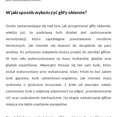
jest duża plastyczność.
W jaki sposób wykończyć glify okienne?
Osoby zastanawiające się nad tym, jak przygotować glify okiennie,
wiedzą już, że podstawą tych działań jest zastosowanie
termoizolacji, która zapobiegnie powstawaniu mostków
termicznych, jak również nie dopuści do skraplania się pary
wodnej. Po położeniu ocieplenia można przejść do obróbki glifów.
W tym celu wykorzystywane są masy tynkarskie, gładzie oraz
gładzie szpachlowe. Wewnątrz stosuje się ten sam tynk, który
został wykorzystany przy wykańczaniu ścian. Może to być zatem
tynk gipsowy, tynk cementowo-wapienny, jak również masa
tynkarska o grubszym kruszywie. Z kolei od zewnątrz należy
zastosować tynk o większej odporności na wilgoć, promieniowanie
UV oraz uszkodzenia mechaniczne. Na etapie wykańczania glifów
miejsce ma także osadzenie parapetów.