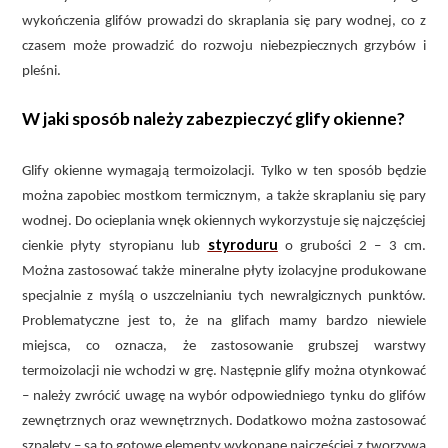
wykończenia glifów prowadzi do skraplania się pary wodnej, co z
czasem może prowadzić do rozwoju niebezpiecznych grzybów i
pleśni.
W jaki sposób należy zabezpieczyć glify okienne?
Glify okienne wymagają termoizolacji. Tylko w ten sposób będzie
można zapobiec mostkom termicznym, a także skraplaniu się pary
wodnej. Do ocieplania wnęk okiennych wykorzystuje się najczęściej
styroduru
cienkie płyty styropianu lub
o grubości 2 – 3 cm.
Można zastosować także mineralne płyty izolacyjne produkowane
specjalnie z myślą o uszczelnianiu tych newralgicznych punktów.
Problematyczne jest to, że na glifach mamy bardzo niewiele
miejsca, co oznacza, że zastosowanie grubszej warstwy
termoizolacji nie wchodzi w grę. Następnie glify można otynkować
– należy zwrócić uwagę na wybór odpowiedniego tynku do glifów
zewnętrznych oraz wewnętrznych. Dodatkowo można zastosować
szpalety – są to gotowe elementy wykonane najczęściej z tworzywa