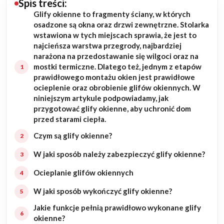
Spis treści:
Glify okienne to fragmenty ściany, w których
Budowa domu
osadzone są okna oraz drzwi zewnętrzne. Stolarka
wstawiona w tych miejscach sprawia, że jest to
Rezydencje
najcieńsza warstwa przegrody, najbardziej
narażona na przedostawanie się wilgoci oraz na
mostki termiczne. Dlatego też, jednym z etapów
Rozbudowa
prawidłowego montażu okien jest prawidłowe
ocieplenie oraz obrobienie glifów okiennych. W
Remonty
niniejszym artykule podpowiadamy, jak
przygotować glify okienne, aby uchronić dom
Budynki biurowe
przed starami ciepła.
Czym są glify okienne?
Realizacje
W jaki sposób należy zabezpieczyć glify okienne?
Referencje
Ocieplanie glifów okiennych
W jaki sposób wykończyć glify okienne?
Filmy
Jakie funkcje pełnią prawidłowo wykonane glify
okienne?
Ogrody