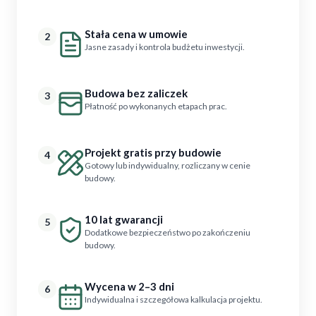
Stała cena w umowie
2
Jasne zasady i kontrola budżetu inwestycji.
Budowa bez zaliczek
3
Płatność po wykonanych etapach prac.
Projekt gratis przy budowie
4
Gotowy lub indywidualny, rozliczany w cenie
budowy.
10 lat gwarancji
5
Dodatkowe bezpieczeństwo po zakończeniu
budowy.
Wycena w 2–3 dni
6
Indywidualna i szczegółowa kalkulacja projektu.