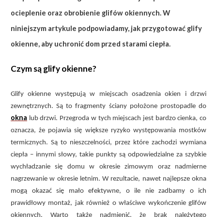
ocieplenie oraz obrobienie glifów okiennych. W
niniejszym artykule podpowiadamy, jak przygotować glify
okienne, aby uchronić dom przed starami ciepła.
Czym są glify okienne?
Glify okienne występują w miejscach osadzenia okien i drzwi
zewnętrznych. Są to fragmenty ściany położone prostopadle do
okna
lub drzwi. Przegroda w tych miejscach jest bardzo cienka, co
oznacza, że pojawia się większe ryzyko występowania mostków
termicznych. Są to nieszczelności, przez które zachodzi wymiana
ciepła – innymi słowy, takie punkty są odpowiedzialne za szybkie
wychładzanie się domu w okresie zimowym oraz nadmierne
nagrzewanie w okresie letnim. W rezultacie, nawet najlepsze okna
mogą okazać się mało efektywne, o ile nie zadbamy o ich
prawidłowy montaż, jak również o właściwe wykończenie glifów
okiennych. Warto także nadmienić, że brak należytego