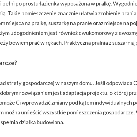
i pełni po prostu łazienka wyposażona w pralkę. Wygodni
rnią. Takie pomieszczenie znacznie ułatwia zrobienie pran
m miejsca na pralkę, suszarkę na pranie oraz miejsce na 
 dużym udogodnieniem jest również dwukomorowy zlewozmy
ależy bowiem prać w rękach. Praktyczna pralnia z suszarni
arcze?
ład strefy gospodarczej w naszym domu. Jeśli odpowiada Ci
dobrym rozwiązaniem jest adaptacja projektu, o której pr
 pomoże Ci wprowadzić zmiany pod kątem indywidualnych p
m można umieścić wszystkie pomieszczenia gospodarcze. 
spełnia działka budowlana.