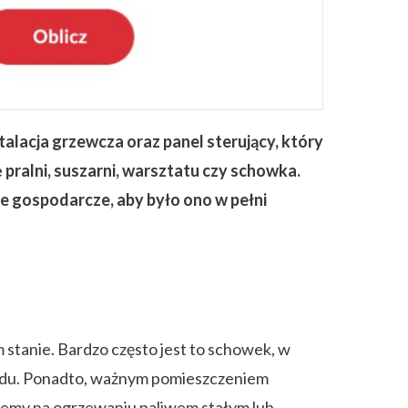
alacja grzewcza oraz panel sterujący, który
pralni, suszarni, warsztatu czy schowka.
e gospodarcze, aby było ono w pełni
stanie. Bardzo często jest to schowek, w
grodu. Ponadto, ważnym pomieszczeniem
ujemy na ogrzewaniu paliwem stałym lub