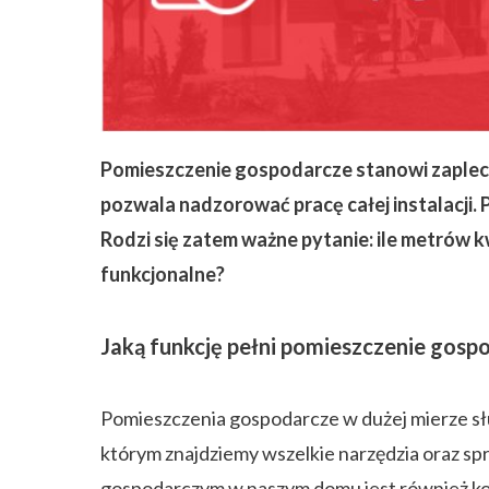
ZAPISZ SIĘ
Pomieszczenie gospodarcze stanowi zaplecze
pozwala nadzorować pracę całej instalacji. 
Rodzi się zatem ważne pytanie: ile metrów
funkcjonalne?
Jaką funkcję pełni pomieszczenie gosp
Pomieszczenia gospodarcze w dużej mierze słu
którym znajdziemy wszelkie narzędzia oraz s
gospodarczym w naszym domu jest również kotł