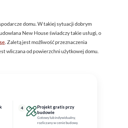
spodarcze domu. W takiej sytuacji dobrym
udowlana New House świadczy takie usługi, o
use
. Zaletą jest możliwość przeznaczenia
est wliczana od powierzchni użytkowej domu.
k
Projekt gratis przy
4
budowie
Gotowy lub indywidualny,
rozliczany w cenie budowy.