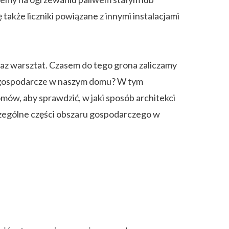
także liczniki powiązane z innymi instalacjami
raz warsztat. Czasem do tego grona zaliczamy
ia gospodarcze w naszym domu? W tym
ów, aby sprawdzić, w jaki sposób architekci
czególne części obszaru gospodarczego w