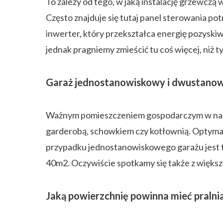
To zależy od tego, w jaką instalację grzewcz
Często znajduje się tutaj panel sterowania p
inwerter, który przekształca energię pozyski
jednak pragniemy zmieścić tu coś więcej, niż 
Garaż jednostanowiskowy i dwustano
Ważnym pomieszczeniem gospodarczym w naszy
garderobą, schowkiem czy kotłownią. Optymal
przypadku jednostanowiskowego garażu jest t
40m2. Oczywiście spotkamy się także z większ
Jaką powierzchnię powinna mieć pralnia