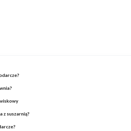
podarcze?
ownia?
owiskowy
a z suszarnią?
darcze?