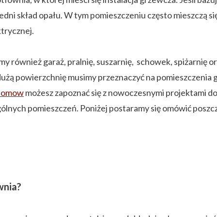
edni skład opału. W tym pomieszczeniu często mieszczą się 
ktrycznej.
 również garaż, pralnię, suszarnię, schowek, spiżarnię o
ak dużą powierzchnię musimy przeznaczyć na pomieszczen
-domow
możesz zapoznać się z nowoczesnymi projektami dom
gólnych pomieszczeń. Poniżej postaramy się omówić posz
wnia?