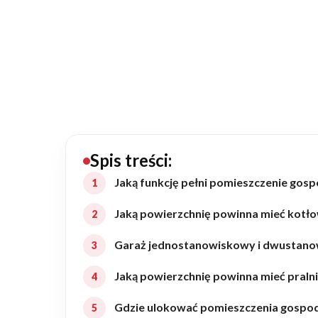
20434
Projektów z wyceną
Projekty indywidualne
Budowa domu
Rezydencje
Spis treści:
Jaką funkcję pełni pomieszczenie gos
Rozbudowa
Jaką powierzchnię powinna mieć kotł
Garaż jednostanowiskowy i dwustan
Remonty
Jaką powierzchnię powinna mieć pralni
Budynki biurowe
Gdzie ulokować pomieszczenia gospo