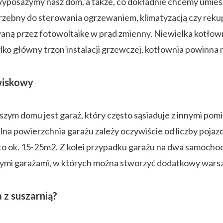
ą wyposażymy nasz dom, a także, co dokładnie chcemy umi
otrzebny do sterowania ogrzewaniem, klimatyzacją czy rek
waną przez fotowoltaikę w prąd zmienny. Niewielka kotłown
tylko główny trzon instalacji grzewczej, kotłownia powinn
wiskowy
m domu jest garaż, który często sąsiaduje z innymi pom
na powierzchnia garażu zależy oczywiście od liczby poja
o ok. 15-25m2. Z kolei przypadku garażu na dwa samocho
ymi garażami, w których można stworzyć dodatkowy warszt
 z suszarnią?