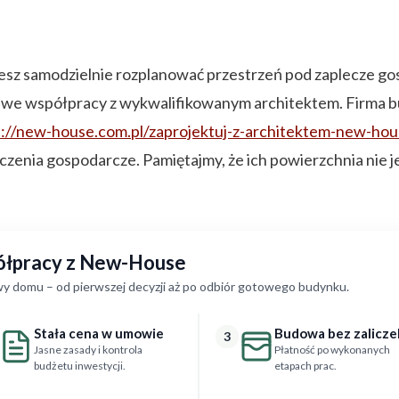
cesz samodzielnie rozplanować przestrzeń pod zaplecze go
 we współpracy z wykwalifikowanym architektem. Firma b
s://new-house.com.pl/zaprojektuj-z-architektem-new-ho
zenia gospodarcze. Pamiętajmy, że ich powierzchnia nie j
półpracy z New-House
y domu – od pierwszej decyzji aż po odbiór gotowego budynku.
Stała cena w umowie
Budowa bez zalicze
3
Jasne zasady i kontrola
Płatność po wykonanych
budżetu inwestycji.
etapach prac.