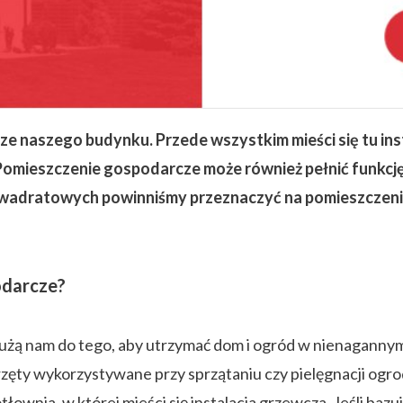
 naszego budynku. Przede wszystkim mieści się tu inst
Pomieszczenie gospodarcze może również pełnić funkcję 
 kwadratowych powinniśmy przeznaczyć na pomieszczeni
odarcze?
żą nam do tego, aby utrzymać dom i ogród w nienagannym 
przęty wykorzystywane przy sprzątaniu czy pielęgnacji o
ownia, w której mieści się instalacja grzewcza. Jeśli baz