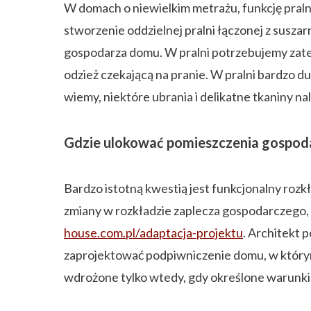
W domach o niewielkim metrażu, funkcję praln
stworzenie oddzielnej pralni łączonej z susza
gospodarza domu. W pralni potrzebujemy zate
odzież czekającą na pranie. W pralni bardzo
wiemy, niektóre ubrania i delikatne tkaniny n
Gdzie ulokować pomieszczenia gospod
Bardzo istotną kwestią jest funkcjonalny rozk
zmiany w rozkładzie zaplecza gospodarczego, 
house.com.pl/adaptacja-projektu
. Architekt
zaprojektować podpiwniczenie domu, w który
wdrożone tylko wtedy, gdy określone warunki 