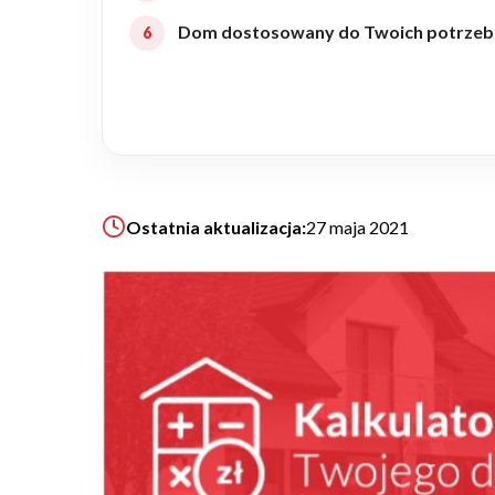
Dom dostosowany do Twoich potrzeb
Realizacje
Referencje
Filmy
Ostatnia aktualizacja:
27 maja 2021
Ogrody
KALKULATOR BUDOWY
BLOG
O NAS
KONAKT