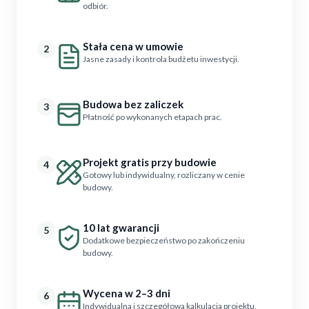
odbiór.
Stała cena w umowie
2
Jasne zasady i kontrola budżetu inwestycji.
Budowa bez zaliczek
3
Płatność po wykonanych etapach prac.
Projekt gratis przy budowie
4
Gotowy lub indywidualny, rozliczany w cenie
budowy.
10 lat gwarancji
5
Dodatkowe bezpieczeństwo po zakończeniu
budowy.
Wycena w 2–3 dni
6
Indywidualna i szczegółowa kalkulacja projektu.