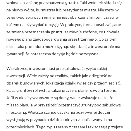
wniosek o zmianę przeznaczenia gruntu. Taki wniosek składa się
na biurko wójta, burmistrza lub prezydenta miasta. Niestety, w
tego typu sprawach gmina nie jest obarczona limitem czasu, w
którym należy wydać decyzję. W praktyce, formalności związane
ze zmianą przeznaczenia gruntu są równie złożone, co uchwała
nowego planu zagospodarowania przestrzennego. Co za tym
idzie, taka procedura może ciągnąć się latami, a inwestor nie ma
gwarancji, że ostateczna decyzja będzie pozytywna.
W praktyce, inwestor musi przekalkulować ryzyko takiej
inwestycji. Wiele zależy od realiów, takich jak: odległość od
działek budowlanych, lokalizacja działki (wieś czy przedmieścia?),
klasa gruntów rolnych, a także przyszłe plany rozwoju terenu.
Jeśli w okolicy wznoszone są domy, wiele wskazuje na to, że
miasto planuje w przyszłości przeznaczyć grunty pod zabudowę
mieszkalną. Większe szanse uzyskania pozytywnej decyzji
występują w przypadku działek rolnych zlokalizowanych na
przedmieściach. Tego typu tereny z czasem i tak zostają przejęte