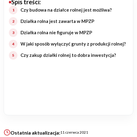
Spis treści:
Budowa domu
Czy budowa na działce rolnej jest możliwa?
Działka rolna jest zawarta w MPZP
Rezydencje
Działka rolna nie figuruje w MPZP
Rozbudowa
W jaki sposób wyłączyć grunty z produkcji rolnej?
Czy zakup działki rolnej to dobra inwestycja?
Remonty
Budynki biurowe
Realizacje
Referencje
Filmy
Ostatnia aktualizacja:
11 czerwca 2021
Ogrody