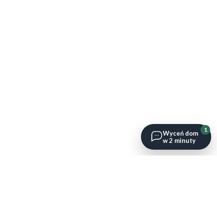
1
Wyceń dom
w 2 minuty