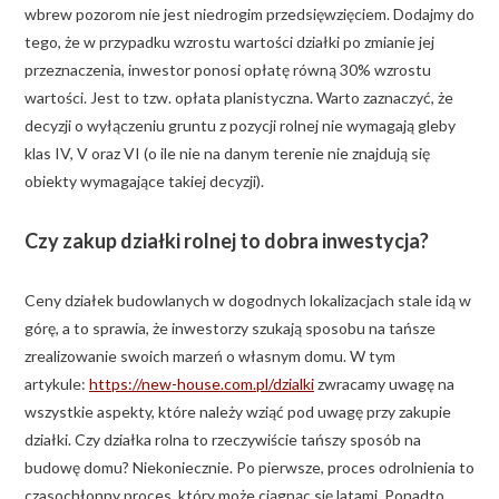
wbrew pozorom nie jest niedrogim przedsięwzięciem. Dodajmy do
tego, że w przypadku wzrostu wartości działki po zmianie jej
przeznaczenia, inwestor ponosi opłatę równą 30% wzrostu
wartości. Jest to tzw. opłata planistyczna. Warto zaznaczyć, że
decyzji o wyłączeniu gruntu z pozycji rolnej nie wymagają gleby
klas IV, V oraz VI (o ile nie na danym terenie nie znajdują się
obiekty wymagające takiej decyzji).
Czy zakup działki rolnej to dobra inwestycja?
Ceny działek budowlanych w dogodnych lokalizacjach stale idą w
górę, a to sprawia, że inwestorzy szukają sposobu na tańsze
zrealizowanie swoich marzeń o własnym domu. W tym
artykule:
https://new-house.com.pl/dzialki
zwracamy uwagę na
wszystkie aspekty, które należy wziąć pod uwagę przy zakupie
działki. Czy działka rolna to rzeczywiście tańszy sposób na
budowę domu? Niekoniecznie. Po pierwsze, proces odrolnienia to
czasochłonny proces, który może ciągnąc się latami. Ponadto,