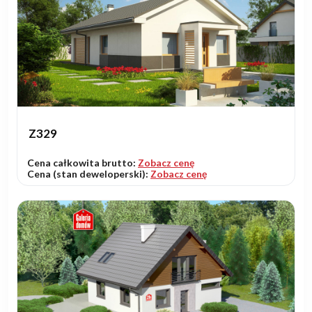
Z329
Cena całkowita brutto:
Zobacz cenę
Cena (stan deweloperski):
Zobacz cenę