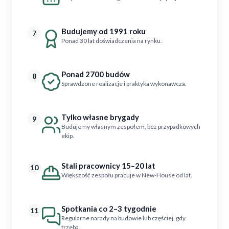
Budujemy od 1991 roku
7
Ponad 30 lat doświadczenia na rynku.
Ponad 2700 budów
8
Sprawdzone realizacje i praktyka wykonawcza.
Tylko własne brygady
9
Budujemy własnym zespołem, bez przypadkowych
ekip.
Stali pracownicy 15–20 lat
10
Większość zespołu pracuje w New-House od lat.
Spotkania co 2–3 tygodnie
11
Regularne narady na budowie lub częściej, gdy
trzeba.