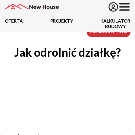
OFERTA
PROJEKTY
KALKULATOR
BUDOWY
Projekty
DARMOWA WYCENA
Jak odrolnić działkę?
Oferta
Działki
Kredyty
Dokumentacja
20434
Projektów z wyceną
Projekty indywidualne