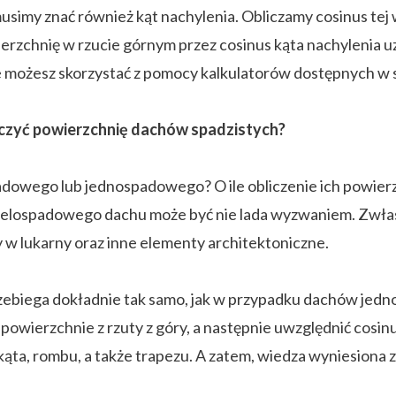
usimy znać również kąt nachylenia. Obliczamy cosinus tej 
ierzchnię w rzucie górnym przez cosinus kąta nachylenia u
ze możesz skorzystać z pomocy kalkulatorów dostępnych w s
czyć powierzchnię dachów spadzistych?
owego lub jednospadowego? O ile obliczenie ich powierzc
wielospadowego dachu może być nie lada wyzwaniem. Zwłasz
w lukarny oraz inne elementy architektoniczne.
rzebiega dokładnie tak samo, jak w przypadku dachów jed
 powierzchnie z rzuty z góry, a następnie uwzględnić cosi
kąta, rombu, a także trapezu. A zatem, wiedza wyniesiona