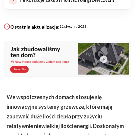
Ile kosztuje zakup i montaż folii grzewczych?
KALKULATOR BUDOWY
BLOG
Ostatnia aktualizacja:
11 stycznia 2023
O NAS
KONAKT
ZAPISZ SIĘ
We współczesnych domach stosuje się
innowacyjne systemy grzewcze, które mają
zapewnić duże ilości ciepła przy zużyciu
relatywnie niewielkiej ilości energii. Doskonałym