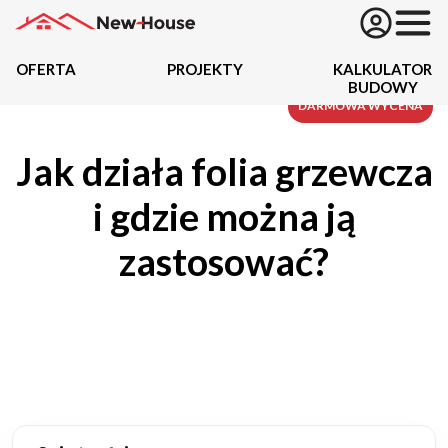
OFERTA
PROJEKTY
KALKULATOR
BUDOWY
Projekty
DARMOWA WYCENA
Jak działa folia grzewcza
Oferta
i gdzie można ją
Działki
zastosować?
Kredyty
Dokumentacja
20434
Projektów z wyceną
Projekty indywidualne