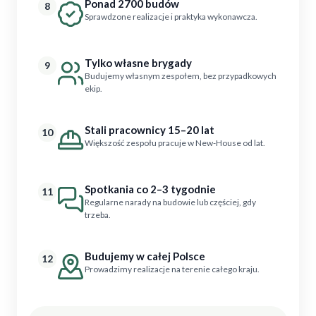
Ponad 2700 budów
8
Sprawdzone realizacje i praktyka wykonawcza.
Tylko własne brygady
9
Budujemy własnym zespołem, bez przypadkowych
ekip.
Stali pracownicy 15–20 lat
10
Większość zespołu pracuje w New-House od lat.
Spotkania co 2–3 tygodnie
11
Regularne narady na budowie lub częściej, gdy
trzeba.
Budujemy w całej Polsce
12
Prowadzimy realizacje na terenie całego kraju.