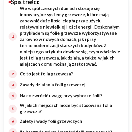
Spis treści:
We współczesnych domach stosuje się
Budowa domu
innowacyjne systemy grzewcze, które mają
zapewnić duże ilości ciepła przy zużyciu
Rezydencje
relatywnie niewielkiej ilości energii. Doskonałym
przykładem są folie grzewcze wykorzystywane
zarówno w nowych domach, jak i przy
Rozbudowa
termomodernizacji starszych budynków. Z
niniejszego artykułu dowiesz się, czym właściwie
Remonty
jest folia grzewcza, jak działa, a także, w jakich
miejscach domu można ją zastosować.
Budynki biurowe
Co to jest folia grzewcza?
Realizacje
Zasady działania folii grzewczej
Na co zwrócić uwagę przy wyborze folii?
Referencje
W jakich miejscach może być stosowana folia
grzewcza?
Filmy
Zalety i wady folii grzewczych
Ogrody