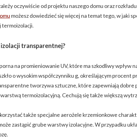
 zależy oczywiście od projektu naszego domu oraz rozkła
domu
możesz dowiedzieć się więcej na temat tego, w jaki
termoizolacji.
zolacji transparentnej?
dporna na promieniowanie UV, które ma szkodliwy wpływ n
 szkło o wysokim współczynniku g, określającym procent 
ansparentne tworzywa sztuczne, które zapewniają dobre p
ą warstwą termoizolacyjną. Cechują się także większą wyt
wykorzystać także specjalne aerożele krzemionkowe charak
 może zastąpić grube warstwy izolacyjne. W przypadku ukła
ozę.