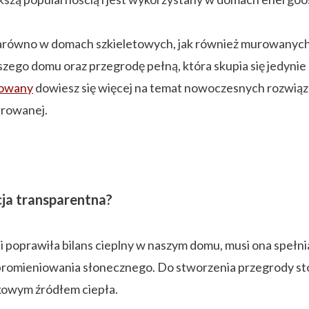
równo w domach szkieletowych, jak również murowanych. 
ego domu oraz przegrodę pełną, która skupia się jedynie
rowany
dowiesz się więcej na temat nowoczesnych rozwi
urowanej.
cja transparentna?
ę i poprawiła bilans cieplny w naszym domu, musi ona spe
romieniowania słonecznego. Do stworzenia przegrody stosu
kowym źródłem ciepła.