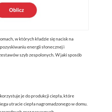
mach, w których kładzie się nacisk na
pozyskiwaniu energii słonecznej i
 zestawów szyb zespolonych. W jaki sposób
orzystuje je do produkcji ciepła, które
obiega utracie ciepła nagromadzonego w domu.
ooszczędnych oraz pasywnych.