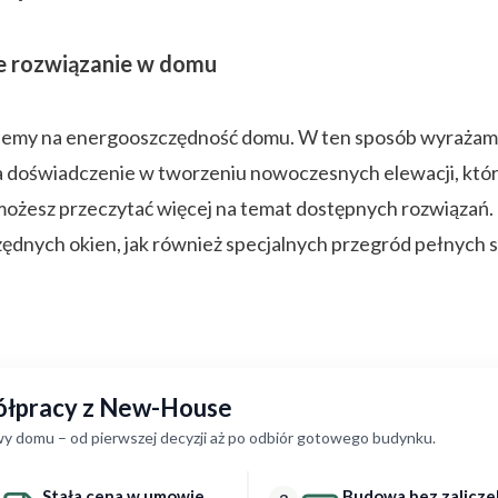
ne rozwiązanie w domu
dziemy na energooszczędność domu. W ten sposób wyrażam
oświadczenie w tworzeniu nowoczesnych elewacji, które 
ożesz przeczytać więcej na temat dostępnych rozwiązań. I
dnych okien, jak również specjalnych przegród pełnych 
półpracy z New-House
y domu – od pierwszej decyzji aż po odbiór gotowego budynku.
Stała cena w umowie
Budowa bez zalicze