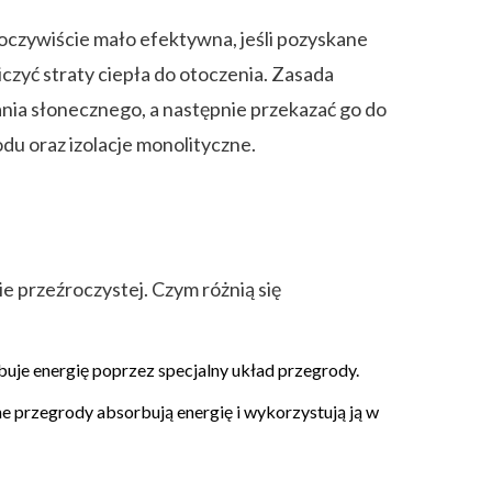
 oczywiście mało efektywna, jeśli pozyskane
czyć straty ciepła do otoczenia. Zasada
ania słonecznego, a następnie przekazać go do
u oraz izolacje monolityczne.
e przeźroczystej. Czym różnią się
buje energię poprzez specjalny układ przegrody.
e przegrody absorbują energię i wykorzystują ją w