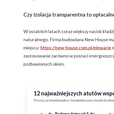
Czy Izolacja transparentna to opłacal
W ostatnich latach coraz większy nacisk kła
naturalnego. Firma budowlana New House ma d
miejscu:
https://new-house.com.pl/elewacje
m
zastosowanie zarówno w postaci energooszczę
pozbawionych okien.
12 najważniejszych atutów ws
Prosty, przewidywalny i kompleksowy model budow
Budowa domu od A do