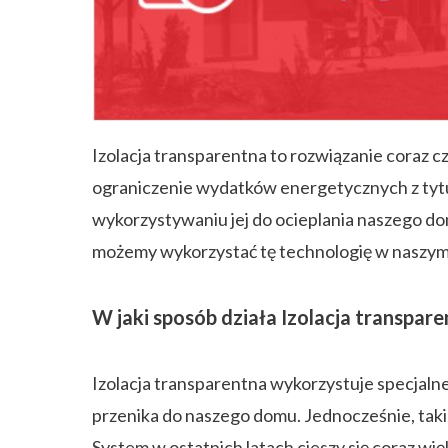
ZAPISZ SIĘ
Izolacja transparentna to rozwiązanie coraz 
ograniczenie wydatków energetycznych z tytuł
wykorzystywaniu jej do ocieplania naszego do
możemy wykorzystać tę technologię w naszy
W jaki sposób działa Izolacja transpar
Izolacja transparentna wykorzystuje specjalne
przenika do naszego domu. Jednocześnie, taki
System w ostatnich latach cieszy się coraz w