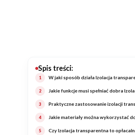
20434
Projektów z wyceną
Projekty indywidualne
Budowa domu
Rezydencje
Spis treści:
W jaki sposób działa Izolacja transpar
Rozbudowa
Jakie funkcje musi spełniać dobra Izol
Praktyczne zastosowanie izolacji tran
Remonty
Jakie materiały można wykorzystać do 
Budynki biurowe
Czy Izolacja transparentna to opłacal