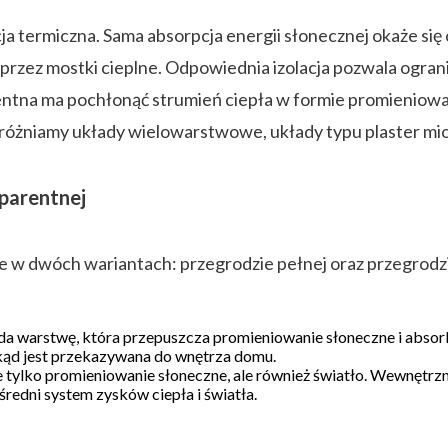
a termiczna. Sama absorpcja energii słonecznej okaże się
przez mostki cieplne. Odpowiednia izolacja pozwala ograni
parentna ma pochłonąć strumień ciepła w formie promieniow
różniamy układy wielowarstwowe, układy typu plaster miod
sparentnej
we w dwóch wariantach: przegrodzie pełnej oraz przegrodzi
ada warstwę, która przepuszcza promieniowanie słoneczne i absor
skąd jest przekazywana do wnętrza domu.
 tylko promieniowanie słoneczne, ale również światło. Wewnętrzn
redni system zysków ciepła i światła.