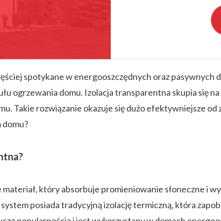
częściej spotykane w energooszczędnych oraz pasywnych do
u ogrzewania domu. Izolacja transparentna skupia się na 
mu. Takie rozwiązanie okazuje się dużo efektywniejsze od
m domu?
entna?
 materiał, który absorbuje promieniowanie słoneczne i wyk
 system posiada tradycyjną izolację termiczną, która zap
iększą popularnością i jest wykorzystany w domach energ