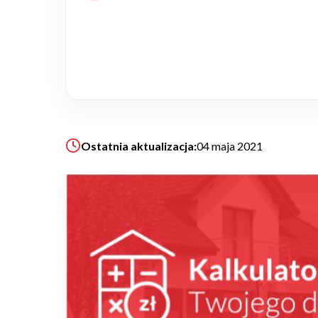
Realizacje
Referencje
Filmy
Ostatnia aktualizacja:
04 maja 2021
Ogrody
KALKULATOR BUDOWY
BLOG
O NAS
KONAKT