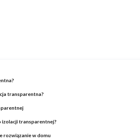
entna?
acja transparentna?
sparentnej
izolacji transparentnej?
ne rozwiązanie w domu