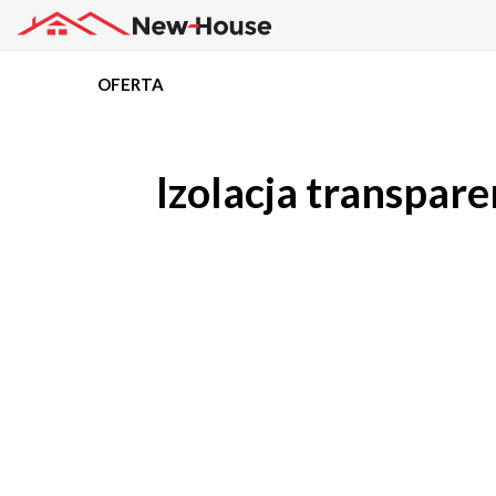
OFERTA
Projekty
Izolacja transpare
Oferta
Działki
Kredyty
Dokumentacja