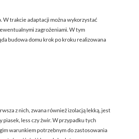
. W trakcie adaptacji można wykorzystać
ed ewentualnymi zagrożeniami. W tym
gląda budowa domu krok po kroku realizowana
sza z nich, zwana również izolacją lekką, jest
 piasek, less czy żwir. W przypadku tych
rugim warunkiem potrzebnym do zastosowania