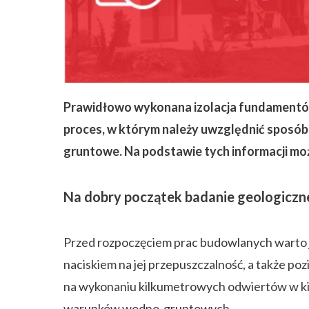
ZAPISZ SIĘ
Prawidłowo wykonana izolacja fundamentów 
proces, w którym należy uwzględnić sposó
gruntowe. Na podstawie tych informacji moż
Na dobry początek badanie geologiczn
Przed rozpoczęciem prac budowlanych warto jak
naciskiem na jej przepuszczalność, a także 
na wykonaniu kilkumetrowych odwiertów w kilk
warunków wodno-gruntowych.