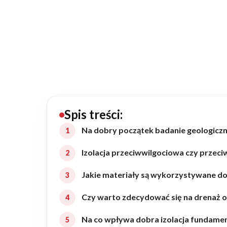
20434
Projektów z wyceną
Projekty indywidualne
Budowa domu
Rezydencje
Spis treści:
Na dobry początek badanie geologiczn
Rozbudowa
Izolacja przeciwwilgociowa czy prze
Jakie materiały są wykorzystywane d
Remonty
Czy warto zdecydować się na drenaż
Budynki biurowe
Na co wpływa dobra izolacja fundam