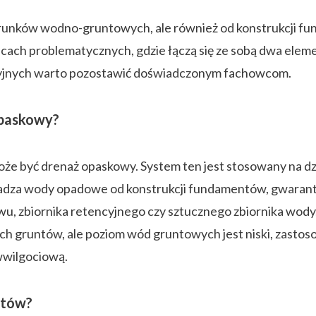
arunków wodno-gruntowych, ale również od konstrukcji f
cach problematycznych, gdzie łączą się ze sobą dwa elem
yjnych warto pozostawić doświadczonym fachowcom.
opaskowy?
 być drenaż opaskowy. System ten jest stosowany na dz
adza wody opadowe od konstrukcji fundamentów, gwaran
u, zbiornika retencyjnego czy sztucznego zbiornika wody, 
h gruntów, ale poziom wód gruntowych jest niski, zastoso
wwilgociową.
ntów?