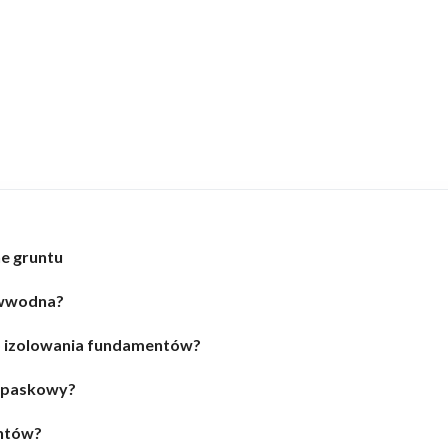
e gruntu
ciwwodna?
o izolowania fundamentów?
 opaskowy?
entów?