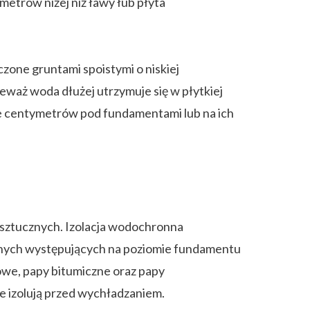
ymetrów niżej niż ławy łub płyta
czone gruntami spoistymi o niskiej
ieważ woda dłużej utrzymuje się w płytkiej
ie centymetrów pod fundamentami lub na ich
sztucznych. Izolacja wodochronna
jnych występujących na poziomie fundamentu
owe, papy bitumiczne oraz papy
e izolują przed wychładzaniem.