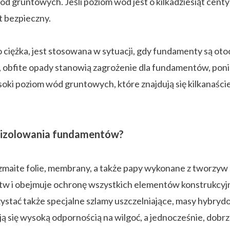
wód gruntowych. Jeśli poziom wód jest o kilkadziesiąt cent
 bezpieczny.
 ciężka, jest stosowana w sytuacji, gdy fundamenty są oto
cji, obfite opady stanowią zagrożenie dla fundamentów, pon
soki poziom wód gruntowych, które znajdują się kilkanaśc
o izolowania fundamentów?
maite folie, membrany, a także papy wykonane z tworzyw 
tw i obejmuje ochronę wszystkich elementów konstrukcy
stać także specjalne szlamy uszczelniające, masy hybryd
 się wysoką odpornością na wilgoć, a jednocześnie, dobrz