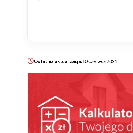
Realizacje
Referencje
Filmy
Ostatnia aktualizacja:
10 czerwca 2021
Ogrody
KALKULATOR BUDOWY
BLOG
O NAS
KONAKT