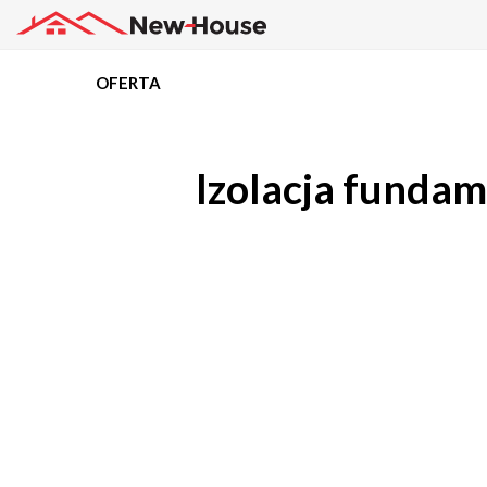
OFERTA
Projekty
Izolacja funda
Oferta
Działki
Kredyty
Dokumentacja