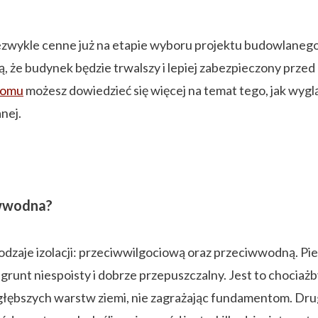
iezwykle cenne już na etapie wyboru projektu budowlanego
ią, że budynek będzie trwalszy i lepiej zabezpieczony prz
domu
możesz dowiedzieć się więcej na temat tego, jak wy
nej.
iwwodna?
zaje izolacji: przeciwwilgociową oraz przeciwwodną. Pierw
unt niespoisty i dobrze przepuszczalny. Jest to chociażby
głębszych warstw ziemi, nie zagrażając fundamentom. D