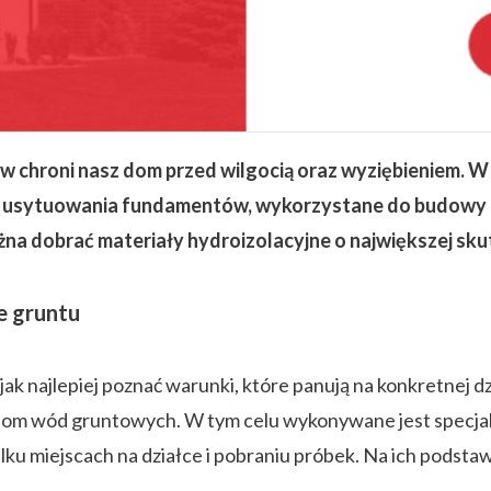
chroni nasz dom przed wilgocią oraz wyziębieniem. W
b usytuowania fundamentów, wykorzystane do budowy m
na dobrać materiały hydroizolacyjne o największej sku
e gruntu
 najlepiej poznać warunki, które panują na konkretnej dz
poziom wód gruntowych. W tym celu wykonywane jest specja
u miejscach na działce i pobraniu próbek. Na ich podstaw