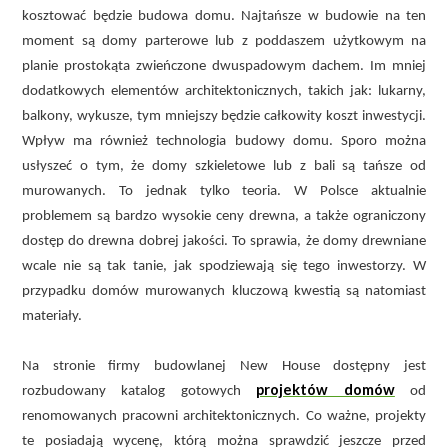
kosztować będzie budowa domu. Najtańsze w budowie na ten
moment są domy parterowe lub z poddaszem użytkowym na
planie prostokąta zwieńczone dwuspadowym dachem. Im mniej
dodatkowych elementów architektonicznych, takich jak: lukarny,
balkony, wykusze, tym mniejszy będzie całkowity koszt inwestycji.
Wpływ ma również technologia budowy domu. Sporo można
usłyszeć o tym, że domy szkieletowe lub z bali są tańsze od
murowanych. To jednak tylko teoria. W Polsce aktualnie
problemem są bardzo wysokie ceny drewna, a także ograniczony
dostęp do drewna dobrej jakości. To sprawia, że domy drewniane
wcale nie są tak tanie, jak spodziewają się tego inwestorzy. W
przypadku domów murowanych kluczową kwestią są natomiast
materiały.
Na stronie firmy budowlanej New House dostępny jest
projektów domów
rozbudowany katalog gotowych
od
renomowanych pracowni architektonicznych. Co ważne, projekty
te posiadają wycenę, którą można sprawdzić jeszcze przed