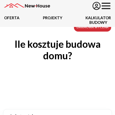
OFERTA
PROJEKTY
KALKULATOR
BUDOWY
Projekty
DARMOWA WYCENA
Ile kosztuje budowa
Oferta
domu?
Działki
Kredyty
Dokumentacja
20434
Projektów z wyceną
Projekty indywidualne