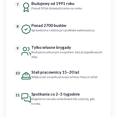
Budujemy od 1991 roku
7
Ponad 30 lat doświadczenia na rynku.
Ponad 2700 budów
8
Sprawdzone realizacje i praktyka wykonawcza.
Tylko własne brygady
9
Budujemy własnym zespołem, bez przypadkowych
ekip.
Stali pracownicy 15–20 lat
10
Większość zespołu pracuje w New-House od lat.
Spotkania co 2–3 tygodnie
11
Regularne narady na budowie lub częściej, gdy
trzeba.