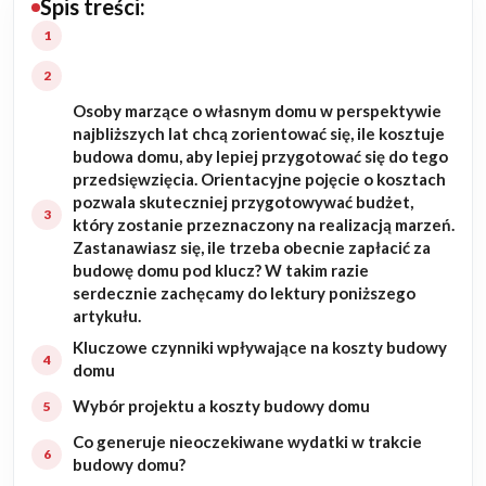
Spis treści:
Budowa domu
Rezydencje
Osoby marzące o własnym domu w perspektywie
najbliższych lat chcą zorientować się, ile kosztuje
Rozbudowa
budowa domu, aby lepiej przygotować się do tego
przedsięwzięcia. Orientacyjne pojęcie o kosztach
Remonty
pozwala skuteczniej przygotowywać budżet,
który zostanie przeznaczony na realizacją marzeń.
Zastanawiasz się, ile trzeba obecnie zapłacić za
Budynki biurowe
budowę domu pod klucz? W takim razie
serdecznie zachęcamy do lektury poniższego
Realizacje
artykułu.
Kluczowe czynniki wpływające na koszty budowy
Referencje
domu
Wybór projektu a koszty budowy domu
Filmy
Co generuje nieoczekiwane wydatki w trakcie
budowy domu?
Ogrody