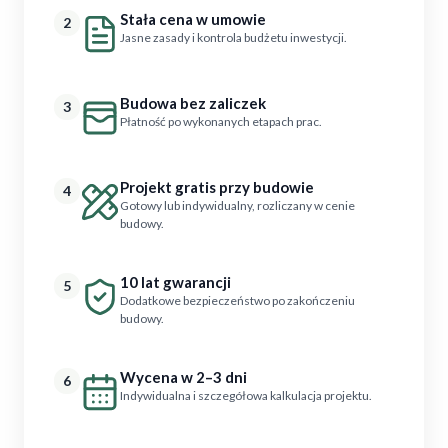
Stała cena w umowie
2
Jasne zasady i kontrola budżetu inwestycji.
Budowa bez zaliczek
3
Płatność po wykonanych etapach prac.
Projekt gratis przy budowie
4
Gotowy lub indywidualny, rozliczany w cenie
budowy.
10 lat gwarancji
5
Dodatkowe bezpieczeństwo po zakończeniu
budowy.
Wycena w 2–3 dni
6
Indywidualna i szczegółowa kalkulacja projektu.