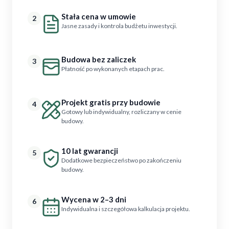
Stała cena w umowie
2
Jasne zasady i kontrola budżetu inwestycji.
Budowa bez zaliczek
3
Płatność po wykonanych etapach prac.
Projekt gratis przy budowie
4
Gotowy lub indywidualny, rozliczany w cenie
budowy.
10 lat gwarancji
5
Dodatkowe bezpieczeństwo po zakończeniu
budowy.
Wycena w 2–3 dni
6
Indywidualna i szczegółowa kalkulacja projektu.