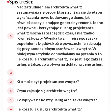
Spis treści:
Nad zatrudnieniem architekta wnętrz
Budowa domu
zastanawiają się osoby, które zbliżają się do etapu
wykańczania nowo budowanego domu, jak
Rezydencje
również osoby planujące generalny remont. Jedno
jest pewne - korzystając z usług projektanta
wnętrz można zaoszczędzić czas, a nierzadko
Rozbudowa
również koszty. Wynika to z mniejszego ryzyka
popełnienia błędów, które powszechnie zdarzają
Remonty
się przy samodzielnym aranżowaniu wnętrz. W
niniejszym artykule odpowiadamy na pytania o to,
Budynki biurowe
ile kosztuje architekt wnętrz, jaki jest jego zakres
usług, a także, co wpływa na dokładną cenę usługi.
Realizacje
Kto może być projektantem wnętrz?
Referencje
Czym zajmuje się architekt wnętrz?
Filmy
Co wpływa na koszty usług architekta wnętrz?
Ogrody
Ile kosztują usługi architekta wnętrz?