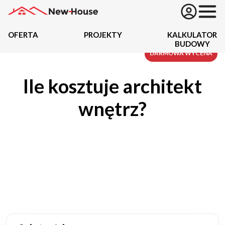
OFERTA
PROJEKTY
KALKULATOR
BUDOWY
Projekty
DARMOWA WYCENA
Ile kosztuje architekt
Oferta
wnętrz?
Działki
Kredyty
Dokumentacja
20434
Projektów z wyceną
Projekty indywidualne