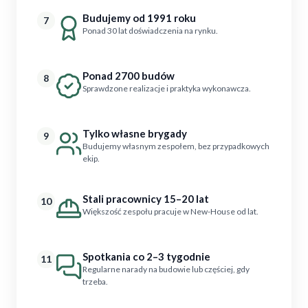
Budujemy od 1991 roku
7
Ponad 30 lat doświadczenia na rynku.
Ponad 2700 budów
8
Sprawdzone realizacje i praktyka wykonawcza.
Tylko własne brygady
9
Budujemy własnym zespołem, bez przypadkowych
ekip.
Stali pracownicy 15–20 lat
10
Większość zespołu pracuje w New-House od lat.
Spotkania co 2–3 tygodnie
11
Regularne narady na budowie lub częściej, gdy
trzeba.