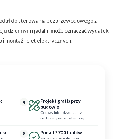
, moduł do sterowania bezprzewodowego z
oju dziennym i jadalni może oznaczać wydatek
p i montaż rolet elektrycznych.
k
Projekt gratis przy
4
budowie
Gotowy lub indywidualny,
rozliczany w cenie budowy.
roku
Ponad 2700 budów
8
a na
Sprawdzone realizacje i