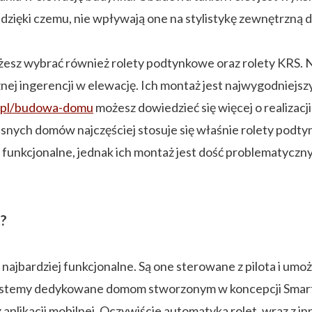
 dzięki czemu, nie wpływają one na stylistykę zewnętrzną 
ożesz wybrać również rolety podtynkowe oraz rolety KRS. 
 ingerencji w elewację. Ich montaż jest najwygodniejszy
.pl/budowa-domu
możesz dowiedzieć się więcej o realiza
esnych domów najczęściej stosuje się właśnie rolety pod
funkcjonalne, jednak ich montaż jest dość problematyczny
t?
najbardziej funkcjonalne. Są one sterowane z pilota i umo
 systemy dedykowane domom stworzonym w koncepcji Sm
 aplikacji mobilnej. Oczywiście automatyka rolet, wraz 