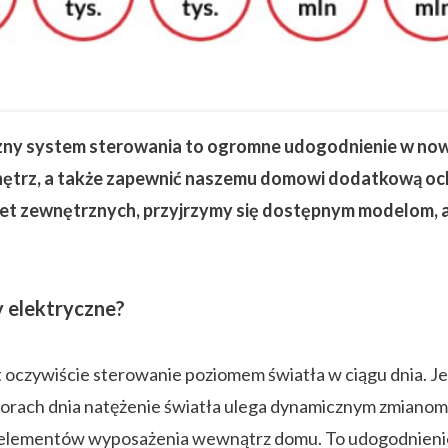
zny system sterowania to ogromne udogodnienie w no
ętrz, a także zapewnić naszemu domowi dodatkową oc
et zewnętrznych, przyjrzymy się dostępnym modelom, a 
 elektryczne?
t oczywiście sterowanie poziomem światła w ciągu dnia. J
 porach dnia natężenie światła ulega dynamicznym zmianom
 elementów wyposażenia wewnątrz domu. To udogodnienie w