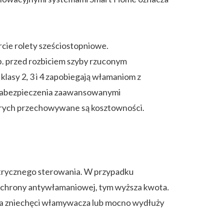
rcie rolety sześciostopniowe.
. przed rozbiciem szyby rzuconym
lasy 2, 3 i 4 zapobiegają włamaniom z
a zabezpieczenia zaawansowanymi
tórych przechowywane są kosztowności.
trycznego sterowania. W przypadku
a ochrony antywłamaniowej, tym wyższa kwota.
tóra zniechęci włamywacza lub mocno wydłuży