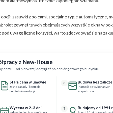
temem alarmowym skutecznie zapobiegnie włamaniu.
opcji: zasuwki z bolcami, specjalne rygle automatyczne
aż rolet zewnętrznych obejmujących wszystkie okna w pok
ak pod uwagę liczne korzyści, warto zdecydować się na zaku
półpracy z New-House
y domu – od pierwszej decyzji aż po odbiór gotowego budynku.
Stała cena w umowie
Budowa bez zalicze
3
Jasne zasady i kontrola
Płatność po wykonanych
budżetu inwestycji.
etapach prac.
Wycena w 2–3 dni
Budujemy od 1991 
7
Indywidualna i szczegółowa
Ponad 30 lat doświadczeni