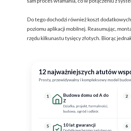
sam proces włamania, co w połączeniu z sys
Do tego dochodzi również koszt dodatkowych 
poziomu aplikacji mobilnej. Reasumując, mont
rzędu kilkunastu tysięcy złotych. Biorąc jedn
12 najważniejszych atutów ws
Prosty, przewidywalny i kompleksowy model budow
Budowa domu od A do
1
2
Z
Działka, projekt, formalności,
budowa, ogród i odbiór.
10 lat gwarancji
5
6
Dodatkowe bezpieczeństwo po