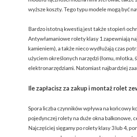
wyższe koszty. Tego typu modele mogą być na
Bardzo istotną kwestią jest także stopień oc
Antywłamaniowe rolety klasy 1 zapewniają na
kamieniem), a także nieco wydłużają czas pot
użyciem określonych narzędzi (łomu, młotka, 
elektronarzędziami. Natomiast najbardziej z
Ile zapłacisz za zakup i montaż rolet 
Spora liczba czynników wpływa na końcowy k
pojedynczej rolety na duże okna balkonowe, c
Najczęściej sięgamy po rolety klasy 3 lub 4,