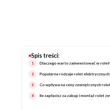
20434
Projektów z wyceną
Projekty indywidualne
Budowa domu
Rezydencje
Spis treści:
Dlaczego warto zainwestować w rolet
Rozbudowa
Popularne rodzaje rolet elektrycznych
Co wpływa na ceny zewnętrznych role
Remonty
Ile zapłacisz za zakup i montaż rolet 
Budynki biurowe