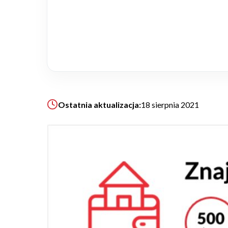
Realizacje
Referencje
Filmy
Ostatnia aktualizacja:
18 sierpnia 2021
Ogrody
KALKULATOR BUDOWY
BLOG
O NAS
KONAKT