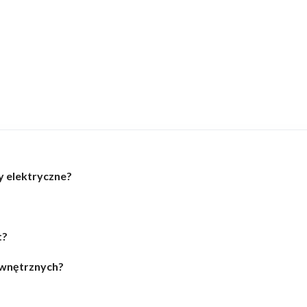
y elektryczne?
t?
zewnętrznych?