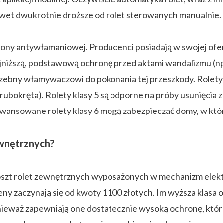
wet dwukrotnie droższe od rolet sterowanych manualnie.
hrony antywłamaniowej. Producenci posiadają w swojej ofe
jniższą, podstawową ochronę przed aktami wandalizmu (np
rzebny włamywaczowi do pokonania tej przeszkody. Rolety k
śrubokręta). Rolety klasy 5 są odporne na próby usunięci
aawansowane rolety klasy 6 mogą zabezpieczać domy, w k
zewnętrznych?
oszt rolet zewnętrznych wyposażonych w mechanizm elek
eny zaczynają się od kwoty 1100 złotych. Im wyższa klas
 ponieważ zapewniają one dostatecznie wysoką ochronę, k