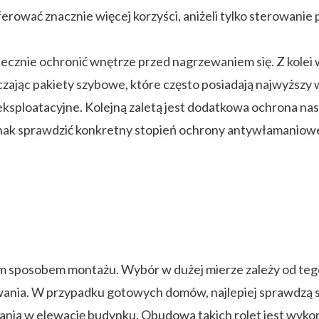
erować znacznie więcej korzyści, aniżeli tylko sterowanie
ecznie ochronić wnętrze przed nagrzewaniem się. Z kolei 
ając pakiety szybowe, które często posiadają najwyższy w
 eksploatacyjne. Kolejną zaletą jest dodatkowa ochrona n
dnak sprawdzić konkretny stopień ochrony antywłamaniowej
m sposobem montażu. Wybór w dużej mierze zależy od tego
wania. W przypadku gotowych domów, najlepiej sprawdzą si
nia w elewację budynku. Obudowa takich rolet jest wykon