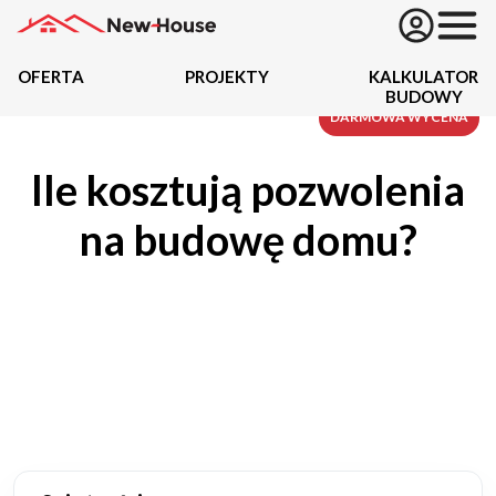
OFERTA
PROJEKTY
KALKULATOR
BUDOWY
Projekty
DARMOWA WYCENA
Ile kosztują pozwolenia
Oferta
na budowę domu?
Działki
Kredyty
Dokumentacja
20434
Projektów z wyceną
Projekty indywidualne