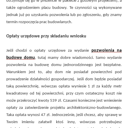
otrzymuje się go w prezencie w pakiecie z gotowym projektem), a
także ogrodzeniem placu budowy. Te czynności są wykonywane
jednak już po uzyskaniu pozwolenia lub po zgłoszeniu, gdy znamy
termin rozpoczęcia prac budowlanych.
Opłaty urzędowe przy składaniu wniosku
pozwolenia na
Jeśli chodzi o opłaty urzędowe za wydanie
budowę domu
, tutaj mamy dobre wiadomości. Samo wydanie
pozwolenia na budowę domu jednorodzinnego jest bezpłatne.
Warunkiem jest to, aby dom nie posiadał powierzchni pod
prowadzenie działalności gospodarczej. Jeśli dom będzie posiadał
taką powierzchnię, wówczas opłata wyniesie 1 zł za każdy metr
kwadratowy od tej powierzchni, przy czym ostateczny koszt nie
może przekroczyć kwoty 539 zł. Czasami konieczne jest wniesienie
opłaty za zatwierdzenie projektu architektoniczno-budowlanego.
Taka opłata wynosi 47 zł. Jednocześnie, jeśli chcesz, aby sprawę w
Twoim imieniu załatwił ktoś inny, wówczas potrzebujesz