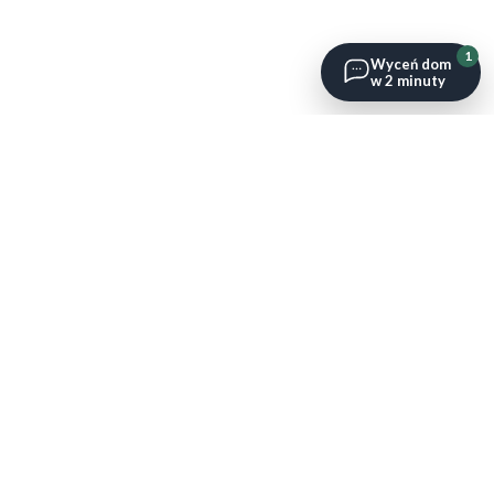
1
Wyceń dom
w 2 minuty