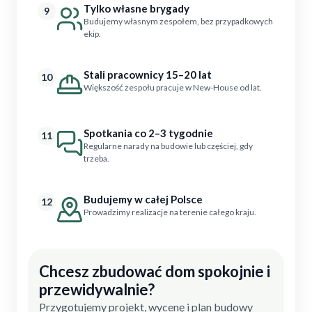
Tylko własne brygady
9
Budujemy własnym zespołem, bez przypadkowych
ekip.
Stali pracownicy 15–20 lat
10
Większość zespołu pracuje w New-House od lat.
Spotkania co 2–3 tygodnie
11
Regularne narady na budowie lub częściej, gdy
trzeba.
Budujemy w całej Polsce
12
Prowadzimy realizacje na terenie całego kraju.
Chcesz zbudować dom spokojnie i
przewidywalnie?
Przygotujemy projekt, wycenę i plan budowy