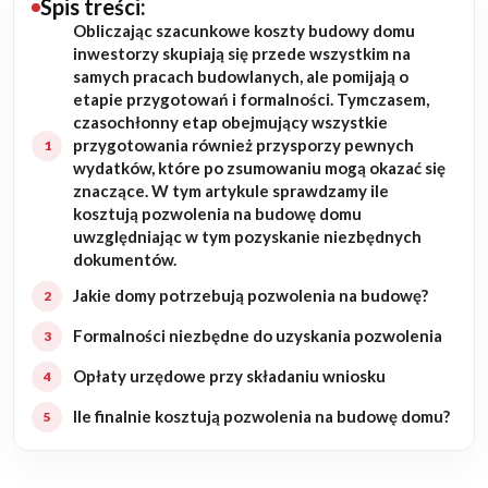
Spis treści:
Obliczając szacunkowe koszty budowy domu
Budowa domu
inwestorzy skupiają się przede wszystkim na
samych pracach budowlanych, ale pomijają o
Rezydencje
etapie przygotowań i formalności. Tymczasem,
czasochłonny etap obejmujący wszystkie
przygotowania również przysporzy pewnych
Rozbudowa
wydatków, które po zsumowaniu mogą okazać się
znaczące. W tym artykule sprawdzamy ile
Remonty
kosztują pozwolenia na budowę domu
uwzględniając w tym pozyskanie niezbędnych
Budynki biurowe
dokumentów.
Jakie domy potrzebują pozwolenia na budowę?
Realizacje
Formalności niezbędne do uzyskania pozwolenia
Referencje
Opłaty urzędowe przy składaniu wniosku
Ile finalnie kosztują pozwolenia na budowę domu?
Filmy
Ogrody