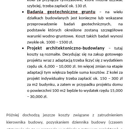
kolei za przyłącze tymczasowe, które można uzyskać
szybciej, trzeba zapłacić ok. 130 zł.
Badania geotechniczne gruntu
– na wielu
działkach budowlanych jest konieczne lub wskazane
przeprowadzenie badań geotechnicznych, na
podstawie których określone zostaną szczegółowe
warunki wodno-gruntowe. Koszt takich badań wynosi
zwykle ok. 1000 – 1500 zł.
Projekt architektoniczno-budowlany
– tutaj
koszty są rozmaite. Decydując się na zakup gotowego
projektu wraz z adaptacją trzeba liczyć się z wydatkiem
rzędu ok. 6,000 – 10,000 zł. Im więcej zmian na etapie
adaptacji tym większa będzie suma kosztów. Z kolei za
projekt indywidualny trzeba zapłacić ok. 150 – 300 zł
za m2 budynku, a zatem w przypadku projektu domu
o powierzchni 100 m2 będzie to wydatek rzędu 15,000
– 30,000 zł.
Później dochodzą jeszcze koszty związane z zatrudnieniem
kierownika budowy, pozyskaniem dziennika budowy (czasem