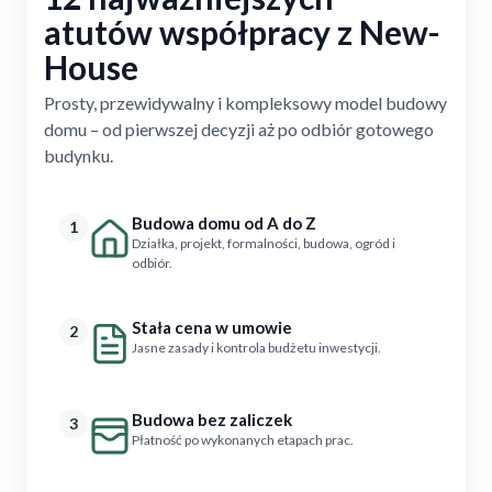
atutów współpracy z New-
House
Prosty, przewidywalny i kompleksowy model budowy
domu – od pierwszej decyzji aż po odbiór gotowego
budynku.
Budowa domu od A do Z
1
Działka, projekt, formalności, budowa, ogród i
odbiór.
Stała cena w umowie
2
Jasne zasady i kontrola budżetu inwestycji.
Budowa bez zaliczek
3
Płatność po wykonanych etapach prac.