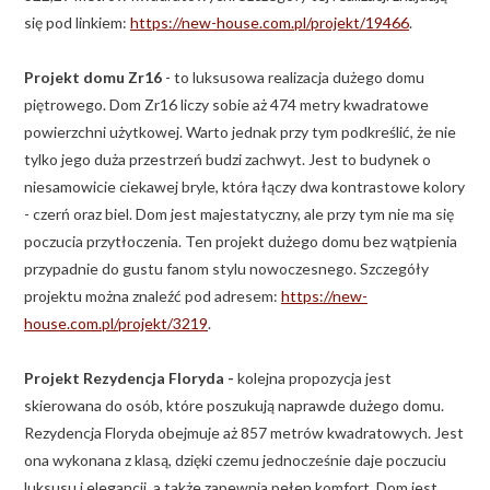
się pod linkiem:
https://new-house.com.pl/projekt/19466
.
Projekt domu Zr16
- to luksusowa realizacja dużego domu
piętrowego. Dom Zr16 liczy sobie aż 474 metry kwadratowe
powierzchni użytkowej. Warto jednak przy tym podkreślić, że nie
tylko jego duża przestrzeń budzi zachwyt. Jest to budynek o
niesamowicie ciekawej bryle, która łączy dwa kontrastowe kolory
- czerń oraz biel. Dom jest majestatyczny, ale przy tym nie ma się
poczucia przytłoczenia. Ten projekt dużego domu bez wątpienia
przypadnie do gustu fanom stylu nowoczesnego. Szczegóły
projektu można znaleźć pod adresem:
https://new-
house.com.pl/projekt/3219
.
Projekt Rezydencja Floryda -
kolejna propozycja jest
skierowana do osób, które poszukują naprawde dużego domu.
Rezydencja Floryda obejmuje aż 857 metrów kwadratowych. Jest
ona wykonana z klasą, dzięki czemu jednocześnie daje poczuciu
luksusu i elegancji, a także zapewnia pełen komfort. Dom jest