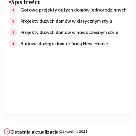
Spis treści:
Budowa domu
Gotowe projekty dużych domów jednorodzinnych
Projekty dużych domów w klasycznym stylu
Rezydencje
Projekty dużych domów w nowoczesnym stylu
Rozbudowa
Budowa dużego domu z firmą New-House
Remonty
Budynki biurowe
Realizacje
Referencje
Filmy
Ostatnia aktualizacja:
21 kwietnia 2021
Ogrody