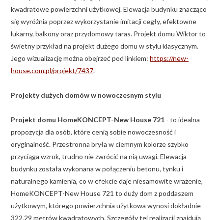
kwadratowe powierzchni użytkowej. Elewacja budynku znacząco
się wyróżnia poprzez wykorzystanie imitacji cegły, efektowne
lukarny, balkony oraz przydomowy taras. Projekt domu Wiktor to
świetny przykład na projekt dużego domu w stylu klasycznym.
Jego wizualizację można obejrzeć pod linkiem:
https://new-
house.com.pl/projekt/7437
.
Projekty dużych domów w nowoczesnym stylu
Projekt domu HomeKONCEPT-New House 721
- to idealna
propozycja dla osób, które cenią sobie nowoczesność i
oryginalność. Przestronna bryła w ciemnym kolorze szybko
przyciąga wzrok, trudno nie zwrócić na nią uwagi. Elewacja
budynku została wykonana w połączeniu betonu, tynku i
naturalnego kamienia, co w efekcie daje niesamowite wrażenie,
HomeKONCEPT-New House 721 to duży dom z poddaszem
użytkowym, którego powierzchnia użytkowa wynosi dokładnie
322,29 metrów kwadratowych. Szczegóły tej realizacji znajdują