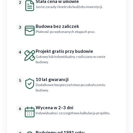
Stała cena w umowie
2
Jasne zasady i kontrola budżetu inwestycji.
Budowa bez zaliczek
3
Płatność po wykonanych etapach prac.
Projekt gratis przy budowie
4
Gotowy lub indywidualny, rozliczany w cenie
budowy.
10 lat gwarancji
5
Dodatkowe bezpieczeństwo po zakończeniu
budowy.
Wycena w 2–3 dni
6
Indywidualna i szczegółowa kalkulacja projektu.
Budujemy od 1991 roku