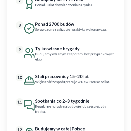
7
Ponad 30 lat doświadczenia na rynku.
Ponad 2700 budów
8
Sprawdzone realizacje i praktyka wykonawcza.
Tylko własne brygady
9
Budujemy własnym zespołem, bez przypadkowych
ekip.
Stali pracownicy 15–20 lat
10
Większość zespołu pracuje w New-House od lat.
Spotkania co 2–3 tygodnie
11
Regularne narady na budowie lub częściej, gdy
trzeba.
Budujemy w całej Polsce
12