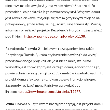
piętrowy, ma ciekawą bryłę, jest w nim również bardzo dużo
przeszkleń, co podkreśla jego nowoczesny styl. Wnętrze domu
jest równie ciekawe, znajduje się tam między innymi miejsce na
pokój kinowy, grotę solną, saunę, jacuzzi, salę fitness itp. Więcej
informacji o realizacji projektu Rezydencja Floryda można znaleźć
pod linkiem:
https://new-house.com.pl/projekt/1138
.
Rezydencja Floryda 2
- ciekawym rozwiązaniem jest także
Rezydencja Floryda 2, która stylistycznie nawiązuje do wyżej
przedstawionego projektu, ale jest nieco mniejsza. Mimo
wszystko jest to wciąż projekt dużego domu jednorodzinnego,
powierzchnia tej rezydencji to aż 537 metrów kwadratowych! To
projekt domu efektownego, luksusowego i funkcjonalnego.
Szczegóły realizacji mogą Państwo sprawdzić pod
linkiem:
https://new-house.com.pl/projekt/19977
.
Willa Floryda 5
- tym razem naszą propozycją jest projekt domu
o powierzchni użytkowej równej 348 metrów kwadratowych.