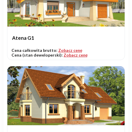
Atena G1
Cena całkowita brutto:
Zobacz cenę
Cena (stan deweloperski):
Zobacz cenę