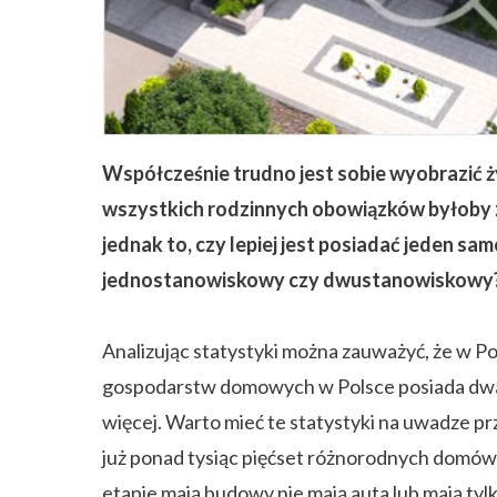
ZAPISZ SIĘ
Współcześnie trudno jest sobie wyobrazić ż
wszystkich rodzinnych obowiązków byłoby zn
jednak to, czy lepiej jest posiadać jeden sam
jednostanowiskowy czy dwustanowiskowy? 
Analizując statystyki można zauważyć, że w Po
gospodarstw domowych w Polsce posiada dwa s
więcej. Warto mieć te statystyki na uwadze 
już ponad tysiąc pięćset różnorodnych domów 
etapie mają budowy nie mają auta lub mają tyl