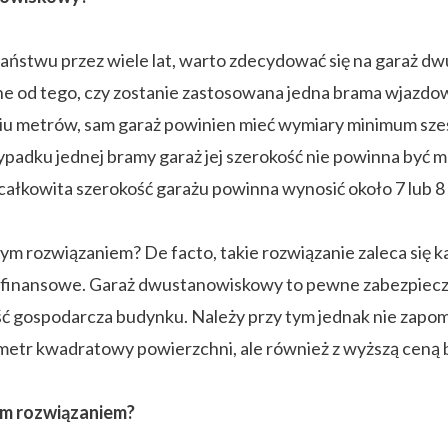
Państwu przez wiele lat, warto zdecydować się na garaż d
żne od tego, czy zostanie zastosowana jedna brama wjazdo
ciu metrów, sam garaż powinien mieć wymiary minimum sz
zypadku jednej bramy garaż jej szerokość nie powinna być
całkowita szerokość garażu powinna wynosić około 7 lub 
m rozwiązaniem? De facto, takie rozwiązanie zaleca się
 finansowe. Garaż dwustanowiskowy to pewne zabezpieczen
 gospodarcza budynku. Należy przy tym jednak nie zapomi
 metr kwadratowy powierzchni, ale również z wyższą ceną
ym rozwiązaniem?