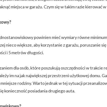
nąć miejsca w garażu. Czym się w takim razie kierować w t
skowy?
jednostanowiskowy powinien mieć wymiary równe minimum 
zej nieco większe, aby korzystanie z garażu, poruszanie si
ści i 5 metrów długości.
niem dla osób, które poszukują oszczędności w trakcie rea
zależy im na jak największej przestrzeni użytkowej domu. 
iejsze rodziny. Warto jednak w tej sytuacji przeanalizowa
i się konieczność posiadania drugiego auta.
nowiskowy?