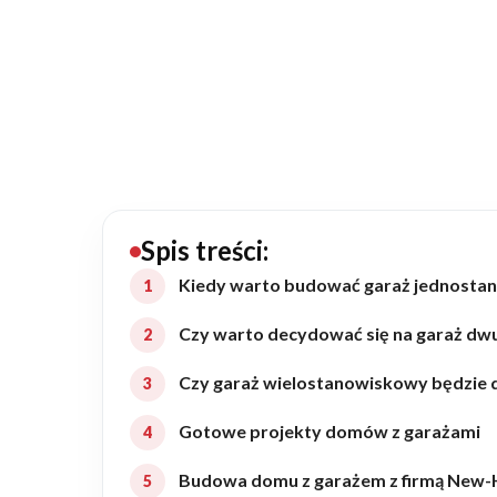
20434
Projektów z wyceną
Projekty indywidualne
Budowa domu
Rezydencje
Spis treści:
Kiedy warto budować garaż jednosta
Rozbudowa
Czy warto decydować się na garaż d
Czy garaż wielostanowiskowy będzie
Remonty
Gotowe projekty domów z garażami
Budynki biurowe
Budowa domu z garażem z firmą New