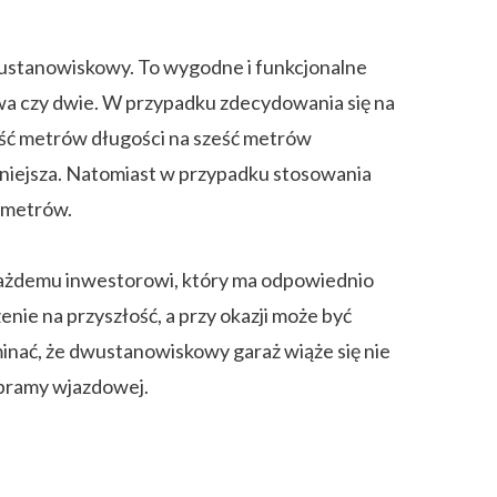
wustanowiskowy. To wygodne i funkcjonalne
wa czy dwie. W przypadku zdecydowania się na
eść metrów długości na sześć metrów
 mniejsza. Natomiast w przypadku stosowania
8 metrów.
 każdemu inwestorowi, który ma odpowiednio
ie na przyszłość, a przy okazji może być
nać, że dwustanowiskowy garaż wiąże się nie
 bramy wjazdowej.