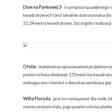
Dom na Parkowej 3
- to propozycja piękneg
kwadratowych i jest idealnie dostosowana do 
21,24 metry kwadratowe. Szczegóły realizacji 
Ofelia -
kolejnym proponowanym projektem jes
powierzchnia obejmuje 170 metrów kwadratowych
wzbogacony również o dwustanowiskowy gar
Willa Floryda
- jest to rozwiązanie dla osób,
nowoczesnym stylu, jego powierzchnia użytko