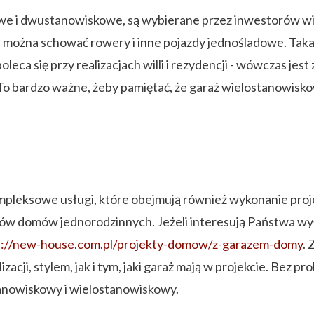
owe i dwustanowiskowe, są wybierane przez inwestorów w
ożna schować rowery i inne pojazdy jednośladowe. Taka re
ca się przy realizacjach willi i rezydencji - wówczas jes
To bardzo ważne, żeby pamiętać, że garaż wielostanowisko
leksowe usługi, które obejmują również wykonanie proje
ów domów jednorodzinnych. Jeżeli interesują Państwa wy
s://new-house.com.pl/projekty-domow/z-garazem-domy
. 
zacji, stylem, jak i tym, jaki garaż mają w projekcie. Bez 
anowiskowy i wielostanowiskowy.