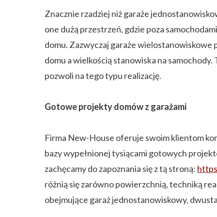
Znacznie rzadziej niż garaże jednostanowisk
one dużą przestrzeń, gdzie poza samochodami m
domu. Zazwyczaj garaże wielostanowiskowe pole
domu a wielkością stanowiska na samochody. 
pozwoli na tego typu realizację.
Gotowe projekty domów z garażami
Firma New-House oferuje swoim klientom komp
bazy wypełnionej tysiącami gotowych projekt
zachęcamy do zapoznania się z tą stroną:
http
różnią się zarówno powierzchnią, techniką reali
obejmujące garaż jednostanowiskowy, dwust