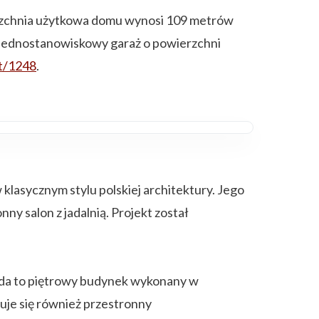
rzchnia użytkowa domu wynosi 109 metrów
ę jednostanowiskowy garaż o powierzchni
kt/1248
.
asycznym stylu polskiej architektury. Jego
y salon z jadalnią. Projekt został
oryda to piętrowy budynek wykonany w
je się również przestronny