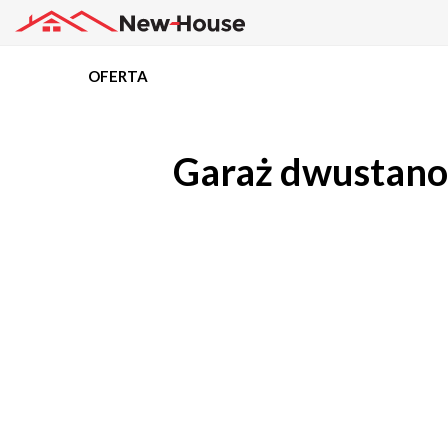
OFERTA
Projekty
Garaż dwustano
Oferta
Działki
Kredyty
Dokumentacja