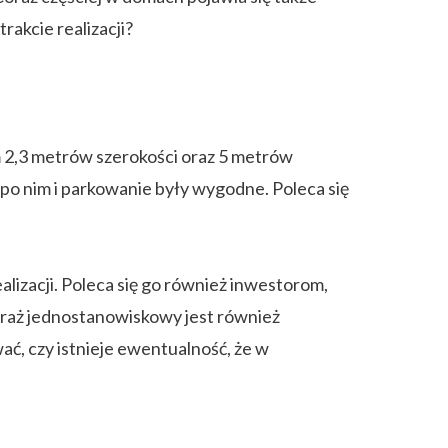
rakcie realizacji?
2,3 metrów szerokości oraz 5 metrów
ę po nim i parkowanie były wygodne. Poleca się
lizacji. Poleca się go również inwestorom,
Garaż jednostanowiskowy jest również
ć, czy istnieje ewentualność, że w