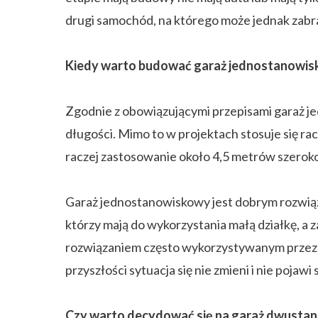
drugi samochód, na którego może jednak zabrak
Kiedy warto budować garaż jednostanowi
Zgodnie z obowiązującymi przepisami garaż 
długości. Mimo to w projektach stosuje się rac
raczej zastosowanie około 4,5 metrów szeroko
Garaż jednostanowiskowy jest dobrym rozwiąza
którzy mają do wykorzystania małą działkę, a 
rozwiązaniem często wykorzystywanym przez mn
przyszłości sytuacja się nie zmieni i nie pojaw
Czy warto decydować się na garaż dwusta