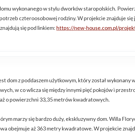
o domu wykonanego w stylu dworków staropolskich. Powie
potrzeb czteroosobowej rodziny. W projekcie znajduje si
znajdują się pod linkiem:
https://new-house.com.pl/proje
t dom z poddaszem użytkowym, który został wykonany w kl
, w co wlicza się między innymi pięć pokojów i przestronn
aż o powierzchni 33,35 metrów kwadratowych.
 którym marzy się bardzo duży, ekskluzywny dom. Willa Fl
wa obejmuje aż 363 metry kwadratowe. W projekcie znajdu