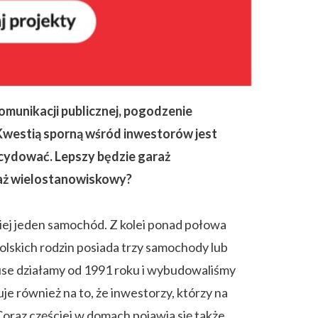
omunikacji publicznej, pogodzenie
 Kwestią sporną wśród inwestorów jest
zdecydować. Lepszy będzie garaż
aż wielostanowiskowy?
niej jeden samochód. Z kolei ponad połowa
skich rodzin posiada trzy samochody lub
use działamy od 1991 roku i wybudowaliśmy
 również na to, że inwestorzy, którzy na
Coraz częściej w domach pojawia się także