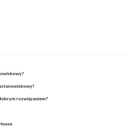
nowiskowy?
wustanowiskowy?
 dobrym rozwiązaniem?
-House