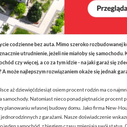
ycie codzienne bez auta. Mimo szeroko rozbudowanej k
acznie utrudnienie, jeżeli nie miałoby się samochodu.
ochód czy więcej, a co za tym idzie - na jaki garaż się 
A może najlepszym rozwiązaniem okaże się jednak gar
lsce aż dziewięćdziesiąt osiem procent rodzin ma co najm
amochody. Natomiast nieco ponad piętnaście procent pol
przy planowaniu własnej budowy domu. Jako firma New-Ho
jednorodzinnych z garażami. Nasze doświadczenie wskazuje
ko jeden samochód, z biegiem czasu zmieniają swój status. 