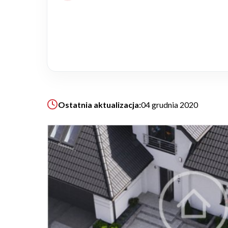
Realizacje
Referencje
Filmy
Ostatnia aktualizacja:
04 grudnia 2020
Ogrody
KALKULATOR BUDOWY
BLOG
O NAS
KONAKT