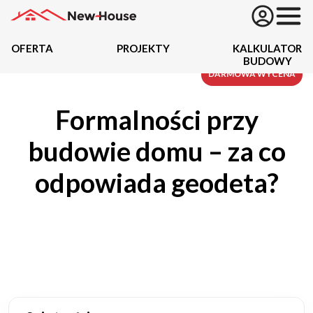
OFERTA
PROJEKTY
KALKULATOR
BUDOWY
Projekty
DARMOWA WYCENA
Formalności przy
Oferta
budowie domu – za co
Działki
odpowiada geodeta?
Kredyty
Dokumentacja
20434
Projektów z wyceną
Projekty indywidualne