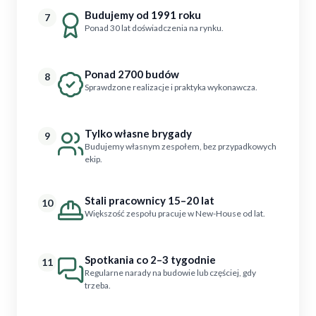
Budujemy od 1991 roku
7
Ponad 30 lat doświadczenia na rynku.
Ponad 2700 budów
8
Sprawdzone realizacje i praktyka wykonawcza.
Tylko własne brygady
9
Budujemy własnym zespołem, bez przypadkowych
ekip.
Stali pracownicy 15–20 lat
10
Większość zespołu pracuje w New-House od lat.
Spotkania co 2–3 tygodnie
11
Regularne narady na budowie lub częściej, gdy
trzeba.