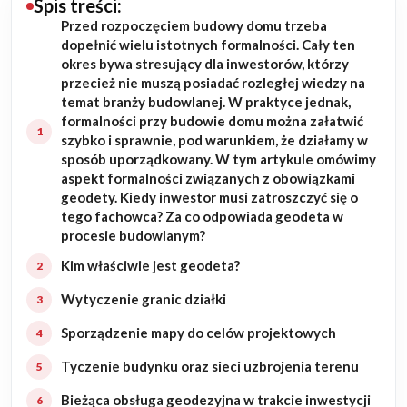
Spis treści:
Przed rozpoczęciem budowy domu trzeba
Budowa domu
dopełnić wielu istotnych formalności. Cały ten
okres bywa stresujący dla inwestorów, którzy
Rezydencje
przecież nie muszą posiadać rozległej wiedzy na
temat branży budowlanej. W praktyce jednak,
formalności przy budowie domu można załatwić
Rozbudowa
szybko i sprawnie, pod warunkiem, że działamy w
sposób uporządkowany. W tym artykule omówimy
Remonty
aspekt formalności związanych z obowiązkami
geodety. Kiedy inwestor musi zatroszczyć się o
Budynki biurowe
tego fachowca? Za co odpowiada geodeta w
procesie budowlanym?
Realizacje
Kim właściwie jest geodeta?
Wytyczenie granic działki
Referencje
Sporządzenie mapy do celów projektowych
Filmy
Tyczenie budynku oraz sieci uzbrojenia terenu
Ogrody
Bieżąca obsługa geodezyjna w trakcie inwestycji