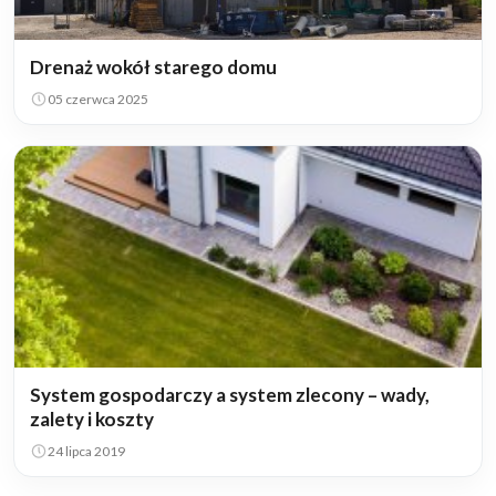
Drenaż wokół starego domu
05 czerwca 2025
System gospodarczy a system zlecony – wady,
zalety i koszty
24 lipca 2019