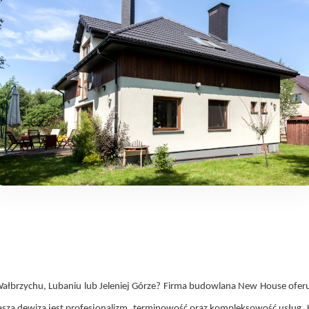
brzychu, Lubaniu lub Jeleniej Górze? Firma budowlana New House oferuje
szą dewizą jest profesjonalizm, terminowość oraz kompleksowość usług. K