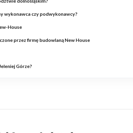
dztwie dolnośląskim?
ralny wykonawca czy podwykonawcy?
New-House
czone przez firmę budowlaną New House
 Jeleniej Górze?