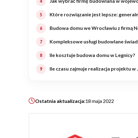
Jak wybrać firmę budowlana w wojewó
Realizacje
Które rozwiązanie jest lepsze: gene
Budowa domu we Wrocławiu z firmą 
Referencje
Kompleksowe usługi budowlane świad
Filmy
Ile kosztuje budowa domu w Legnicy?
Ile czasu zajmuje realizacja projektu w
Ogrody
KALKULATOR BUDOWY
Ostatnia aktualizacja:
18 maja 2022
BLOG
O NAS
KONAKT