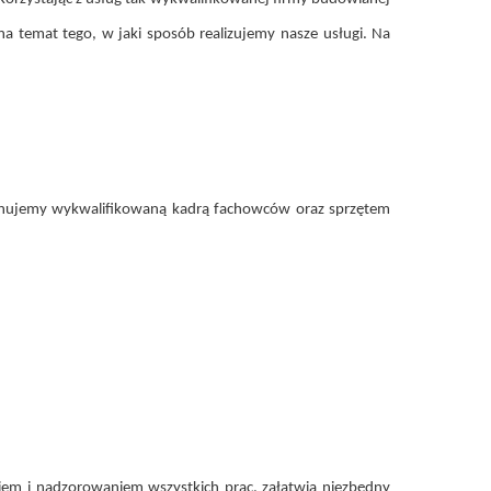
na temat tego, w jaki sposób realizujemy nasze usługi. Na
onujemy wykwalifikowaną kadrą fachowców oraz sprzętem
em i nadzorowaniem wszystkich prac, załatwia niezbędny