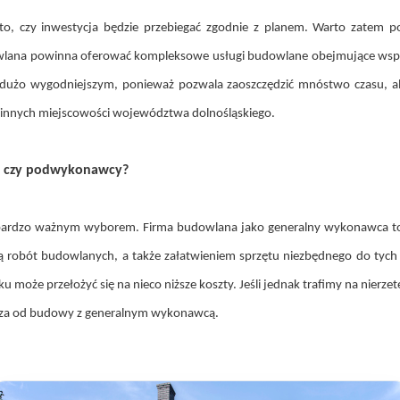
 czy inwestycja będzie przebiegać zgodnie z planem. Warto zatem po
udowlana powinna oferować kompleksowe usługi budowlane obejmujące wspar
 dużo wygodniejszym, ponieważ pozwala zaoszczędzić mnóstwo czasu, 
 innych miejscowości województwa dolnośląskiego.
ca czy podwykonawcy?
bardzo ważnym wyborem. Firma budowlana jako generalny wykonawca to d
acją robót budowlanych, a także załatwieniem sprzętu niezbędnego do t
może przełożyć się na nieco niższe koszty. Jeśli jednak trafimy na nier
ańsza od budowy z generalnym wykonawcą.