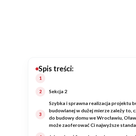
20434
Projektów z wyceną
Projekty indywidualne
Budowa domu
Rezydencje
Spis treści:
Rozbudowa
Sekcja 2
Szybka i sprawna realizacja projekt
Remonty
budowlanej w dużej mierze zależy to, 
do budowy domu we Wrocławiu, Oławie,
może zaoferować Ci najwyższe standa
Budynki biurowe