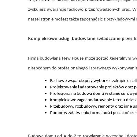
zyskujesz gwarancję fachowo przeprowadzonych prac. W
naszej stronie możesz także zapoznać się z przykładowymi 
Kompleksowe usługi budowlane świadczone przez 
Firma budowlana New House może zostać generalnym wyk
niezbędnym do profesjonalnego i sprawnego wykonywania 
Fachowe wsparcie przy wyborze i zakupie dział
Projektowanie i adaptowanie projektów oraz p
Profesjonalna budowa domu w stanie surowym,
Kompleksowe zagospodarowanie terenu działk
Przebudowy, rozbudowy, remonty oraz inne us
Pomoc w załatwieniu formalności po zakończ
Budowa domu od A do Z to rozwiązanie wygodne i dostos