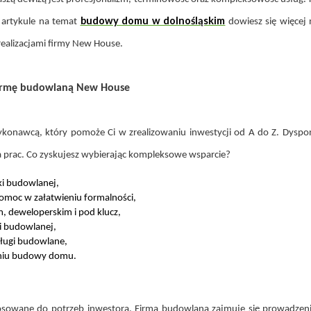
budowy domu w dolnośląskim
 artykule na temat
dowiesz się więcej 
realizacjami firmy New House.
firmę budowlaną New House
onawcą, który pomoże Ci w zrealizowaniu inwestycji od A do Z. Dysp
prac. Co zyskujesz wybierając kompleksowe wsparcie?
ki budowlanej,
omoc w załatwieniu formalności,
 deweloperskim i pod klucz,
i budowlanej,
ługi budowlane,
eniu budowy domu.
owane do potrzeb inwestora. Firma budowlana zajmuje się prowadzeni