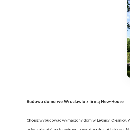
Budowa domu we Wrocławiu z firmą New-House
Chcesz wybudować wymarzony dom w Legnicy, Oleśnicy, Wał
w tym również na terenie województwa dolnośląskiego. Na