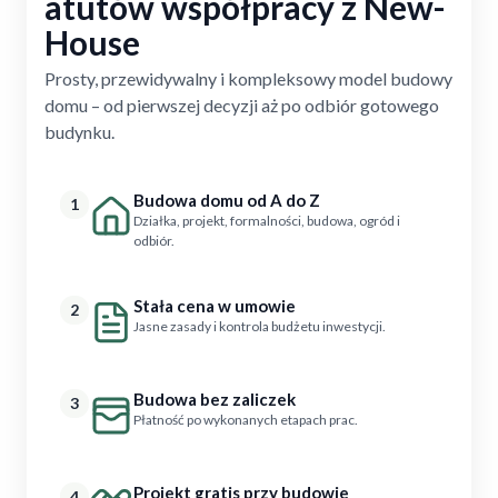
atutów współpracy z New-
House
Prosty, przewidywalny i kompleksowy model budowy
domu – od pierwszej decyzji aż po odbiór gotowego
budynku.
Budowa domu od A do Z
1
Działka, projekt, formalności, budowa, ogród i
odbiór.
Stała cena w umowie
2
Jasne zasady i kontrola budżetu inwestycji.
Budowa bez zaliczek
3
Płatność po wykonanych etapach prac.
Projekt gratis przy budowie
4