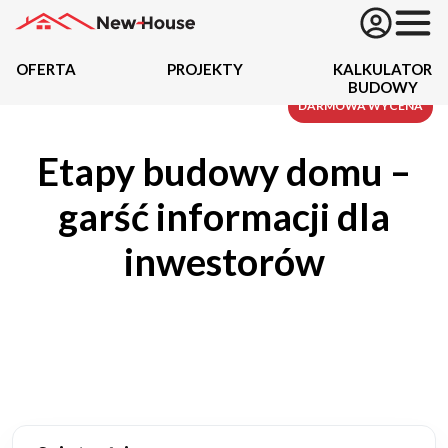
OFERTA
PROJEKTY
KALKULATOR
BUDOWY
Projekty
DARMOWA WYCENA
Etapy budowy domu –
Oferta
garść informacji dla
Działki
inwestorów
Kredyty
Dokumentacja
20489
Projektów z wyceną
Projekty indywidualne