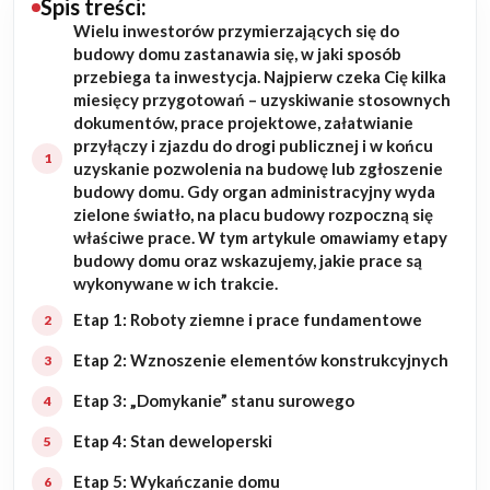
Spis treści:
Wielu inwestorów przymierzających się do
Budowa domu
budowy domu zastanawia się, w jaki sposób
przebiega ta inwestycja. Najpierw czeka Cię kilka
Rezydencje
miesięcy przygotowań – uzyskiwanie stosownych
dokumentów, prace projektowe, załatwianie
przyłączy i zjazdu do drogi publicznej i w końcu
Rozbudowa
uzyskanie pozwolenia na budowę lub zgłoszenie
budowy domu. Gdy organ administracyjny wyda
Remonty
zielone światło, na placu budowy rozpoczną się
właściwe prace. W tym artykule omawiamy etapy
Budynki biurowe
budowy domu oraz wskazujemy, jakie prace są
wykonywane w ich trakcie.
Realizacje
Etap 1: Roboty ziemne i prace fundamentowe
Etap 2: Wznoszenie elementów konstrukcyjnych
Referencje
Etap 3: „Domykanie” stanu surowego
Filmy
Etap 4: Stan deweloperski
Ogrody
Etap 5: Wykańczanie domu