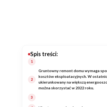
20434
Projektów z wyceną
Projekty indywidualne
Budowa domu
Rezydencje
Spis treści:
Rozbudowa
Gruntowny remont domu wymaga sporyc
kosztów eksploatacyjnych. W ostatnic
ukierunkowany na większą energooszcz
Remonty
można skorzystać w 2022 roku.
Budynki biurowe