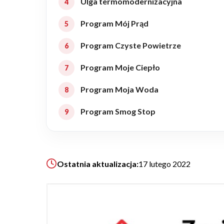
Ulga termomodernizacyjna
Realizacje
Program Mój Prąd
Program Czyste Powietrze
Referencje
Program Moje Ciepło
Filmy
Program Moja Woda
Program Smog Stop
Ogrody
KALKULATOR BUDOWY
Ostatnia aktualizacja:
17 lutego 2022
BLOG
O NAS
KONAKT