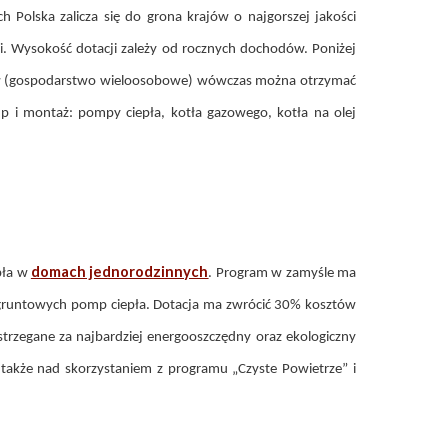
Polska zalicza się do grona krajów o najgorszej jakości
i. Wysokość dotacji zależy od rocznych dochodów. Poniżej
64 zł (gospodarstwo wieloosobowe) wówczas można otrzymać
p i montaż: pompy ciepła, kotła gazowego, kotła na olej
domach jednorodzinnych
pła w
. Program w zamyśle ma
 gruntowych pomp ciepła. Dotacja ma zwrócić 30% kosztów
rzegane za najbardziej energooszczędny oraz ekologiczny
 także nad skorzystaniem z programu „Czyste Powietrze” i