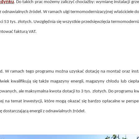
udynku
. Do takich prac możemy zaliczyć chociażby: wymianę instalacji grz
gię z odnawialnych źródeł. W ramach ulgi termomodernizacyjnej właściciel
i 53 tys. złotych. Uwzględnia się wszystkie przedsięwzięcia termomoderni
ntować fakturą VAT.
. W ramach tego programu można uzyskać dotację na montaż oraz instal
lwiek kwalifikują się także magazyny energii, magazyny chłodu lub ciep
anych, ale maksymalna kwota dotacji to 3 tys. złotych. Do programu kwal
ej na temat inwestycji, które mogą okazać się bardzo opłacalne w persp
ę dostarczającą energii z odnawialnych źródeł.