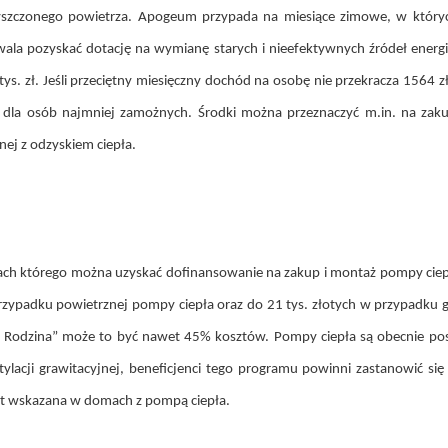
szczonego powietrza. Apogeum przypada na miesiące zimowe, w których 
wala pozyskać dotację na wymianę starych i nieefektywnych źródeł energi
ys. zł. Jeśli przeciętny miesięczny dochód na osobę nie przekracza 15
ł dla osób najmniej zamożnych. Środki można przeznaczyć m.in. na zaku
nej z odzyskiem ciepła.
ch którego można uzyskać dofinansowanie na zakup i montaż pompy cie
przypadku powietrznej pompy ciepła oraz do 21 tys. złotych w przypadku
a Rodzina” może to być nawet 45% kosztów. Pompy ciepła są obecnie post
ylacji grawitacyjnej, beneficjenci tego programu powinni zastanowić się
est wskazana w domach z pompą ciepła.