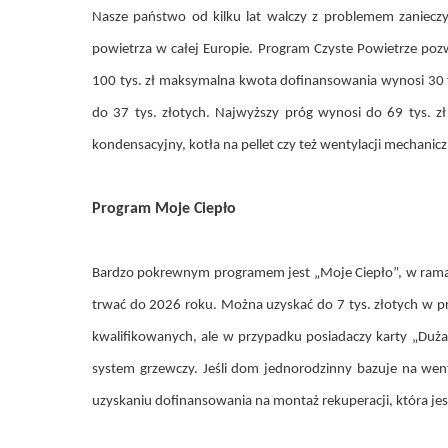
Nasze państwo od kilku lat walczy z problemem zanieczy
powietrza w całej Europie. Program Czyste Powietrze poz
100 tys. zł maksymalna kwota dofinansowania wynosi 30 t
do 37 tys. złotych. Najwyższy próg wynosi do 69 tys. z
kondensacyjny, kotła na pellet czy też wentylacji mechanicz
Program Moje Ciepło
Bardzo pokrewnym programem jest „Moje Ciepło”, w rama
trwać do 2026 roku. Można uzyskać do 7 tys. złotych w 
kwalifikowanych, ale w przypadku posiadaczy karty „Duż
system grzewczy. Jeśli dom jednorodzinny bazuje na went
uzyskaniu dofinansowania na montaż rekuperacji, która j