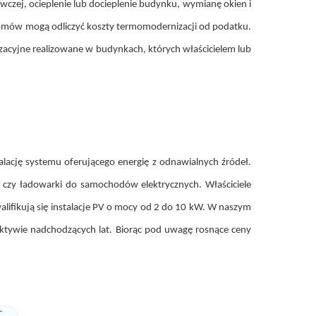
ewczej, ocieplenie lub docieplenie budynku, wymianę okien i
e domów mogą odliczyć koszty termomodernizacji od podatku.
zacyjne realizowane w budynkach, których właścicielem lub
ację systemu oferującego energię z odnawialnych źródeł.
ła czy ładowarki do samochodów elektrycznych. Właściciele
ifikują się instalacje PV o mocy od 2 do 10 kW. W naszym
ektywie nadchodzących lat. Biorąc pod uwagę rosnące ceny