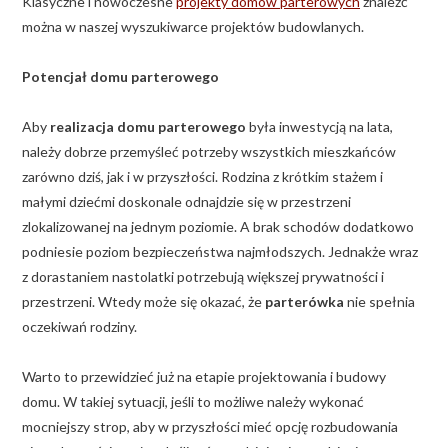
Klasyczne i nowoczesne
projekty domów parterowych
znaleźć
można w naszej wyszukiwarce projektów budowlanych.
Potencjał domu parterowego
Aby
realizacja domu parterowego
była inwestycją na lata,
należy dobrze przemyśleć potrzeby wszystkich mieszkańców
zarówno dziś, jak i w przyszłości. Rodzina z krótkim stażem i
małymi dziećmi doskonale odnajdzie się w przestrzeni
zlokalizowanej na jednym poziomie. A brak schodów dodatkowo
podniesie poziom bezpieczeństwa najmłodszych. Jednakże wraz
z dorastaniem nastolatki potrzebują większej prywatności i
przestrzeni. Wtedy może się okazać, że
parterówka
nie spełnia
oczekiwań rodziny.
Warto to przewidzieć już na etapie projektowania i budowy
domu. W takiej sytuacji, jeśli to możliwe należy wykonać
mocniejszy strop, aby w przyszłości mieć opcję rozbudowania