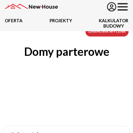
OFERTA
PROJEKTY
KALKULATOR
BUDOWY
Projekty
DARMOWA WYCENA
Domy parterowe
Oferta
Działki
Kredyty
Dokumentacja
20489
Projektów z wyceną
Projekty indywidualne