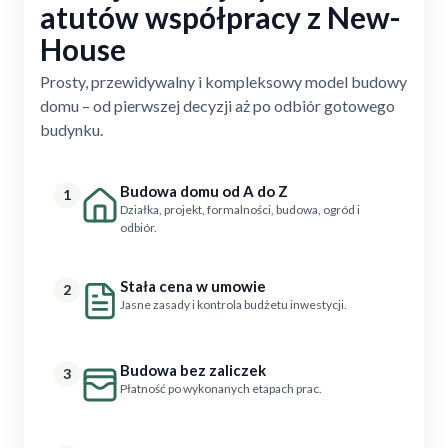
atutów współpracy z New-
House
Prosty, przewidywalny i kompleksowy model budowy
domu – od pierwszej decyzji aż po odbiór gotowego
budynku.
Budowa domu od A do Z
1
Działka, projekt, formalności, budowa, ogród i
odbiór.
Stała cena w umowie
2
Jasne zasady i kontrola budżetu inwestycji.
Budowa bez zaliczek
3
Płatność po wykonanych etapach prac.