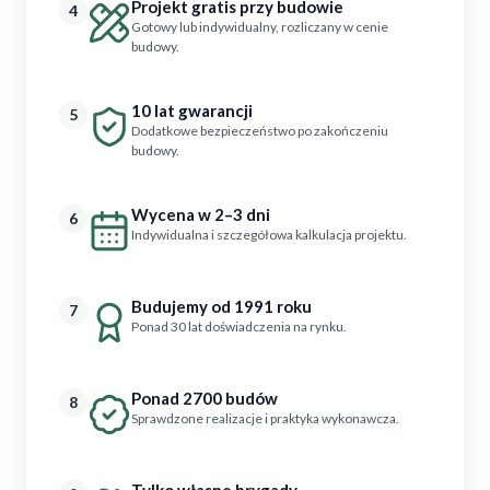
Projekt gratis przy budowie
4
Gotowy lub indywidualny, rozliczany w cenie
budowy.
10 lat gwarancji
5
Dodatkowe bezpieczeństwo po zakończeniu
budowy.
Wycena w 2–3 dni
6
Indywidualna i szczegółowa kalkulacja projektu.
Budujemy od 1991 roku
7
Ponad 30 lat doświadczenia na rynku.
Ponad 2700 budów
8
Sprawdzone realizacje i praktyka wykonawcza.
Tylko własne brygady