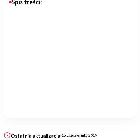
Spis treści:
Budowa domu
Rezydencje
Rozbudowa
Remonty
Budynki biurowe
Realizacje
Referencje
Filmy
Ostatnia aktualizacja:
15 października 2019
Ogrody