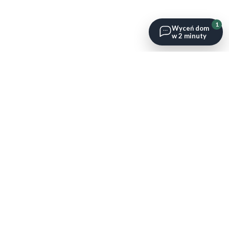
1
Wyceń dom
w 2 minuty