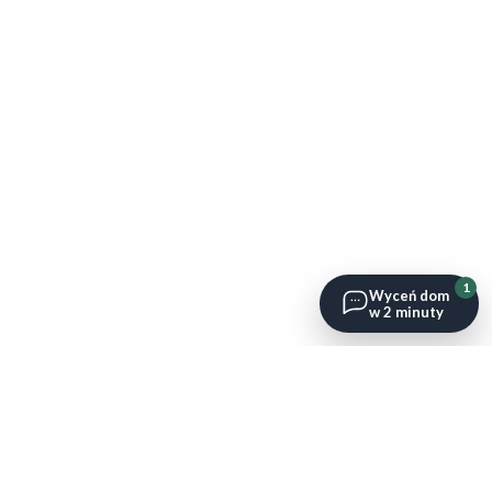
1
Wyceń dom
w 2 minuty