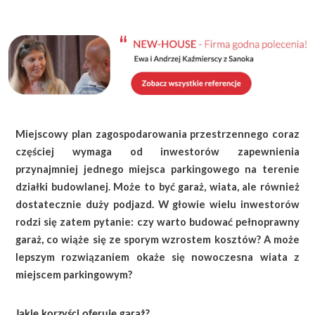
KALKULATOR BUDOWY
BLOG
O NAS
KONAKT
Miejscowy plan zagospodarowania przestrzennego coraz
ZAPISZ SIĘ
częściej wymaga od inwestorów zapewnienia
przynajmniej jednego miejsca parkingowego na terenie
działki budowlanej. Może to być garaż, wiata, ale również
dostatecznie duży podjazd. W głowie wielu inwestorów
rodzi się zatem pytanie: czy warto budować pełnoprawny
garaż, co wiąże się ze sporym wzrostem kosztów? A może
lepszym rozwiązaniem okaże się nowoczesna wiata z
miejscem parkingowym?
Jakie korzyści oferuje garaż?