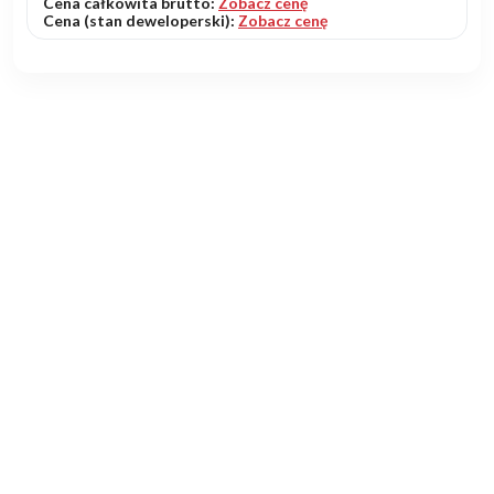
Cena całkowita brutto:
Zobacz cenę
Cena (stan deweloperski):
Zobacz cenę