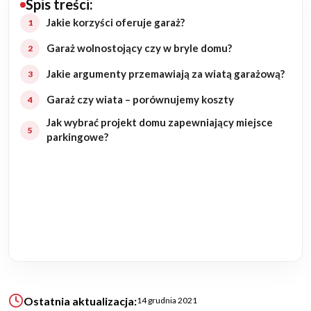
Spis treści:
Budowa domu
Jakie korzyści oferuje garaż?
Garaż wolnostojący czy w bryle domu?
Rezydencje
Jakie argumenty przemawiają za wiatą garażową?
Rozbudowa
Garaż czy wiata – porównujemy koszty
Jak wybrać projekt domu zapewniający miejsce
Remonty
parkingowe?
Budynki biurowe
Realizacje
Referencje
Filmy
Ostatnia aktualizacja:
14 grudnia 2021
Ogrody