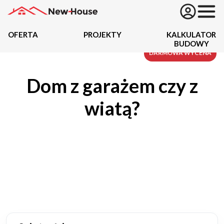
OFERTA
PROJEKTY
KALKULATOR
BUDOWY
Projekty
DARMOWA WYCENA
Dom z garażem czy z
Oferta
wiatą?
Działki
Kredyty
Dokumentacja
20434
Projektów z wyceną
Projekty indywidualne