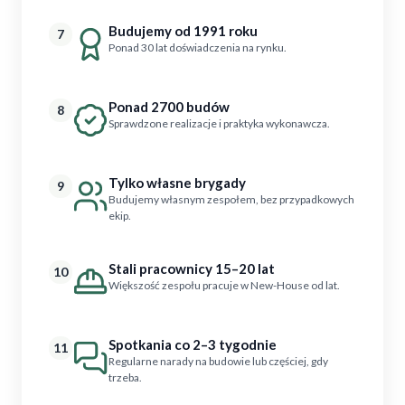
Budujemy od 1991 roku
7
Ponad 30 lat doświadczenia na rynku.
Ponad 2700 budów
8
Sprawdzone realizacje i praktyka wykonawcza.
Tylko własne brygady
9
Budujemy własnym zespołem, bez przypadkowych
ekip.
Stali pracownicy 15–20 lat
10
Większość zespołu pracuje w New-House od lat.
Spotkania co 2–3 tygodnie
11
Regularne narady na budowie lub częściej, gdy
trzeba.