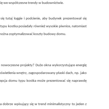
 się we współczesne trendy w budownictwie.
ę tutaj loggie i podcienie, aby budynek prezentował się
typu kostka posiadały również wysokie piwnice, natomiast
emu można zoptymalizować koszty budowy domu.
e nowoczesne projekty? Duże okna wykorzystujące energię
oświetlenia wnętrz, zagospodarowany płaski dach, np. jako
ncepcja domu typu kostka może prezentować się naprawdę
 dobrze wpisujący się w trend minimalistyczny to jeden z