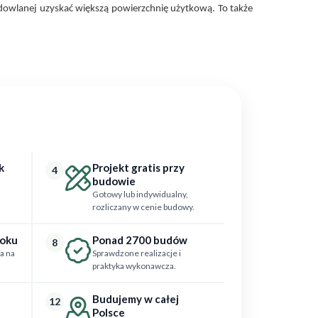
budowlanej uzyskać większą powierzchnię użytkową. To także
k
Projekt gratis przy
4
budowie
Gotowy lub indywidualny,
rozliczany w cenie budowy.
roku
Ponad 2700 budów
8
a na
Sprawdzone realizacje i
praktyka wykonawcza.
Budujemy w całej
12
Polsce