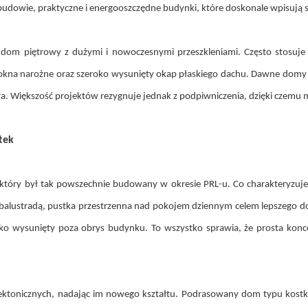
 budowie, praktyczne i energooszczędne budynki, które doskonale wpisują
om piętrowy z dużymi i nowoczesnymi przeszkleniami. Często stosuje si
 okna narożne oraz szeroko wysunięty okap płaskiego dachu. Dawne domy 
stora. Większość projektów rezygnuje jednak z podpiwniczenia, dzięki cz
tek
, który był tak powszechnie budowany w okresie PRL-u. Co charakteryzuj
ną balustradą, pustka przestrzenna nad pokojem dziennym celem lepszego d
boko wysunięty poza obrys budynku. To wszystko sprawia, że prosta ko
ektonicznych, nadając im nowego kształtu. Podrasowany dom typu kostka