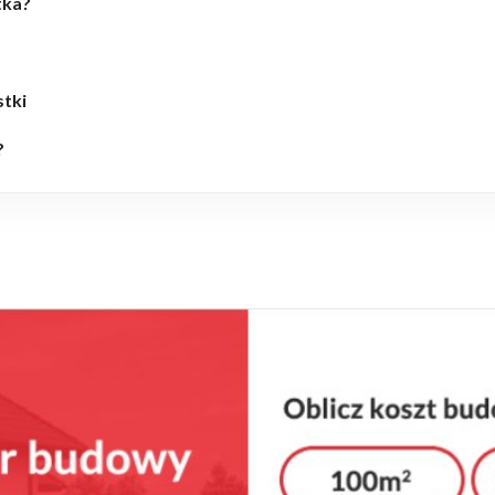
tka?
tki
?