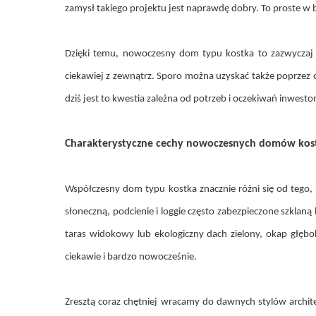
zamysł takiego projektu jest naprawdę dobry. To proste w
Dzięki temu, nowoczesny dom typu kostka to zazwyczaj d
ciekawiej z zewnątrz. Sporo można uzyskać także poprzez
dziś jest to kwestia zależna od potrzeb i oczekiwań inwe
Charakterystyczne cechy nowoczesnych domów kos
Współczesny dom typu kostka znacznie różni się od tego
słoneczną, podcienie i loggie często zabezpieczone szkla
taras widokowy lub ekologiczny dach zielony, okap głę
ciekawie i bardzo nowocześnie.
Zresztą coraz chętniej wracamy do dawnych stylów archit