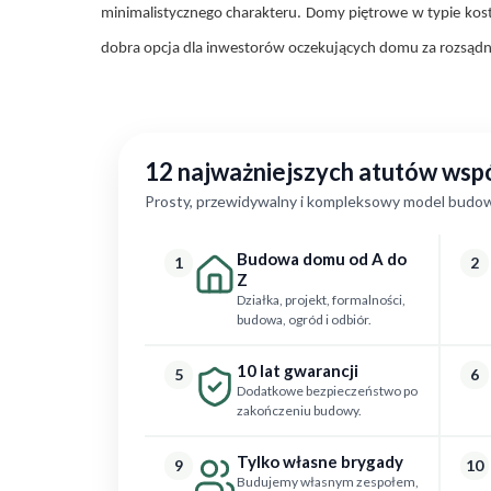
minimalistycznego charakteru. Domy piętrowe w typie kostk
dobra opcja dla inwestorów oczekujących domu za rozsądn
12 najważniejszych atutów ws
Prosty, przewidywalny i kompleksowy model budow
Budowa domu od A do
1
2
Z
Działka, projekt, formalności,
budowa, ogród i odbiór.
10 lat gwarancji
5
6
Dodatkowe bezpieczeństwo po
zakończeniu budowy.
Tylko własne brygady
9
10
Budujemy własnym zespołem,