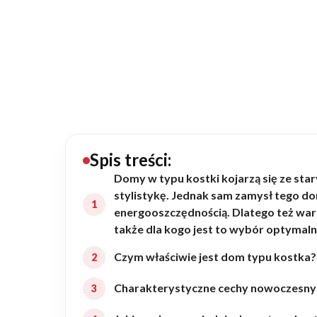
20434
Projektów z wyceną
Projekty indywidualne
Budowa domu
Rezydencje
Spis treści:
Domy w typu kostki kojarzą się ze s
stylistykę. Jednak sam zamysł tego do
Rozbudowa
energooszczędnością. Dlatego też war
także dla kogo jest to wybór optymaln
Remonty
Czym właściwie jest dom typu kostka?
Charakterystyczne cechy nowoczesn
Budynki biurowe