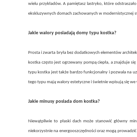
wielu przykładów. A pamiętasz lastryko, które odstrasza
ekskluzywnych domach zachowanych w modernistycznej sty
Jakie walory posiadają domy typu kostka?
Prosta i zwarta bryła bez dodatkowych elementów architekt
kostka często jest ogrzewany pompą ciepła, a znajduje s
typu kostka jest także bardzo funkcjonalny i pozwala na u
tego typu mają walory estetyczne i świetnie wpisują się w
Jakie minusy posiada dom kostka?
Niewątpliwie to płaski dach może stanowić główny min
niekorzystnie na energooszczędności oraz mogą prowadzić