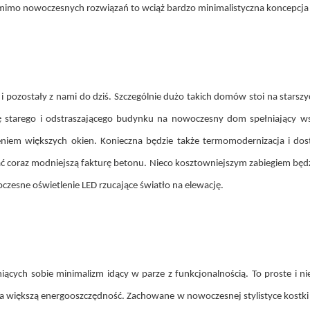
 nowoczesnych rozwiązań to wciąż bardzo minimalistyczna koncepcja i 
i pozostały z nami do dziś. Szczególnie dużo takich domów stoi na star
 starego i odstraszającego budynku na nowoczesny dom spełniający w
eniem większych okien. Konieczna będzie także termomodernizacja i d
ć coraz modniejszą fakturę betonu. Nieco kosztowniejszym zabiegiem będ
esne oświetlenie LED rzucające światło na elewację.
iących sobie minimalizm idący w parze z funkcjonalnością. To proste i 
na większą energooszczędność. Zachowane w nowoczesnej stylistyce kostk