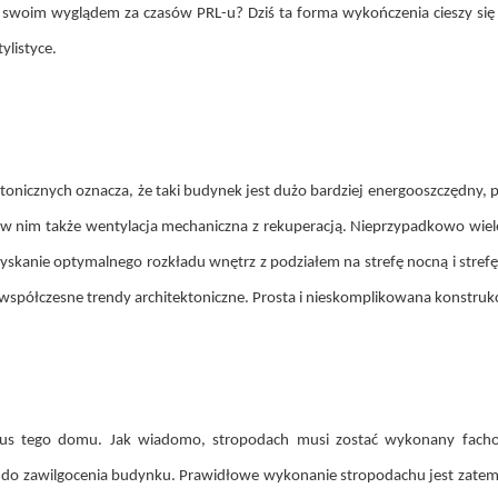
ło swoim wyglądem za czasów PRL-u? Dziś ta forma wykończenia cieszy się
listyce.
onicznych oznacza, że taki budynek jest dużo bardziej energooszczędny, 
ię w nim także wentylacja mechaniczna z rekuperacją. Nieprzypadkowo wi
zyskanie optymalnego rozkładu wnętrz z podziałem na strefę nocną i stref
e współczesne trendy architektoniczne. Prosta i nieskomplikowana konstruk
us tego domu. Jak wiadomo, stropodach musi zostać wykonany fachow
 do zawilgocenia budynku. Prawidłowe wykonanie stropodachu jest zatem 