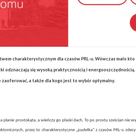
ctwem charakterystycznym dla czasów PRL-u. Wówczas mało kto z
i odznaczają się wysoką praktycznością i energooszczędnością.
 zaoferować, a także dla kogo jest to wybór optymalny.
a planie prostokąta, a wieńczy go płaski dach. To po prostu sześcian nie 
onicznych, przez to charakterystyczne „pudełka” z czasów PRL-u zdecydow