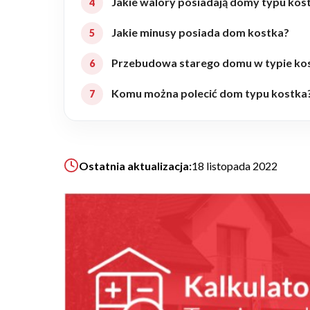
Jakie walory posiadają domy typu kos
Realizacje
Jakie minusy posiada dom kostka?
Przebudowa starego domu w typie kos
Referencje
Komu można polecić dom typu kostka
Filmy
Ogrody
Ostatnia aktualizacja:
18 listopada 2022
KALKULATOR BUDOWY
BLOG
O NAS
KONAKT