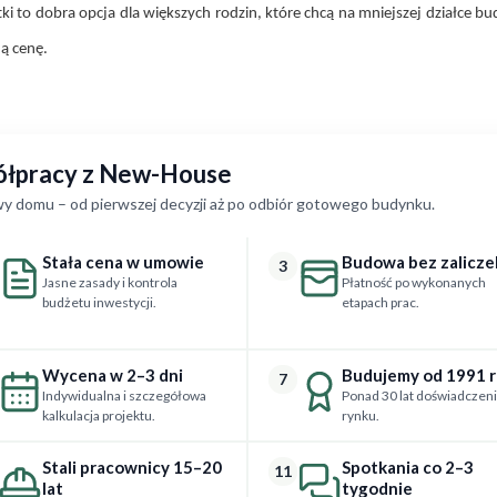
i to dobra opcja dla większych rodzin, które chcą na mniejszej działce 
ą cenę.
półpracy z New-House
y domu – od pierwszej decyzji aż po odbiór gotowego budynku.
Stała cena w umowie
Budowa bez zalicze
3
Jasne zasady i kontrola
Płatność po wykonanych
budżetu inwestycji.
etapach prac.
Wycena w 2–3 dni
Budujemy od 1991 
7
Indywidualna i szczegółowa
Ponad 30 lat doświadczeni
kalkulacja projektu.
rynku.
Stali pracownicy 15–20
Spotkania co 2–3
11
lat
tygodnie