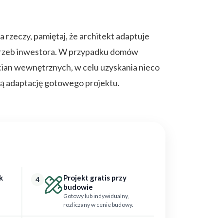
 rzeczy, pamiętaj, że architekt adaptuje
otrzeb inwestora. W przypadku domów
cian wewnętrznych, w celu uzyskania nieco
ą adaptację gotowego projektu.
k
Projekt gratis przy
4
budowie
Gotowy lub indywidualny,
rozliczany w cenie budowy.