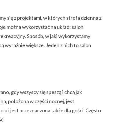
 się z projektami, w których strefa dzienna z
je można wykorzystać na układ: salon,
rekreacyjny. Sposób, w jaki wykorzystamy
ą wyraźnie większe. Jeden z nich to salon
no, gdy wszyscy się speszą i chcą jak
a, położona w części nocnej, jest
lu i jest przeznaczona także dla gości. Często
ść.