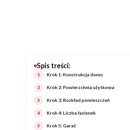
20434
Projektów z wyceną
Projekty indywidualne
Budowa domu
Rezydencje
Spis treści:
Krok 1: Konstrukcja domu
Rozbudowa
Krok 2: Powierzchnia użytkowa
Krok 3: Rozkład pomieszczeń
Remonty
Krok 4: Liczba łazienek
Budynki biurowe
Krok 5: Garaż