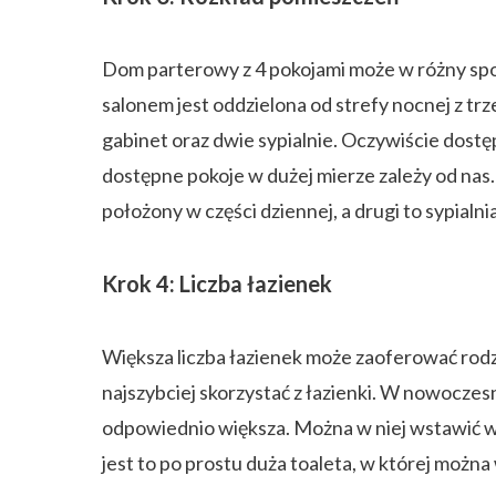
Dom parterowy z 4 pokojami może w różny spos
salonem jest oddzielona od strefy nocnej z t
gabinet oraz dwie sypialnie. Oczywiście dost
dostępne pokoje w dużej mierze zależy od nas.
położony w części dziennej, a drugi to sypial
Krok 4: Liczba łazienek
Większa liczba łazienek może zaoferować rodzi
najszybciej skorzystać z łazienki. W nowocze
odpowiednio większa. Można w niej wstawić wan
jest to po prostu duża toaleta, w której można