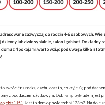
 adresowane zazwyczaj do rodzin 4-6 osobowych. Wiel
ój dzienny lub dwie sypialnie, salon i gabinet. Dokładn
 domu z 4 pokojami, warto wziąć pod uwagę kilka istot
ć.
rto zwrócić na rodzaj dachu oraz to, co kryje się pod dac
domy z poddaszem użytkowym. Dobrym przykładem jest pr
projekt/1151
. Jest to dom o powierzchni 123m2. Na dole zn