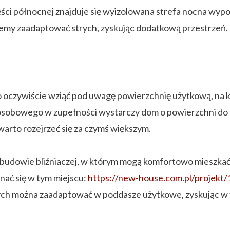
zęści północnej znajduje się wyizolowana strefa nocna wypo
żemy zaadaptować strych, zyskując dodatkową przestrzeń.
czywiście wziąć pod uwagę powierzchnię użytkową, na któ
 osobowego w zupełności wystarczy dom o powierzchni do 
rto rozejrzeć się za czymś większym.
budowie bliźniaczej, w którym mogą komfortowo mieszkać
ć się w tym miejscu:
https://new-house.com.pl/projekt
h można zaadaptować w poddasze użytkowe, zyskując w te