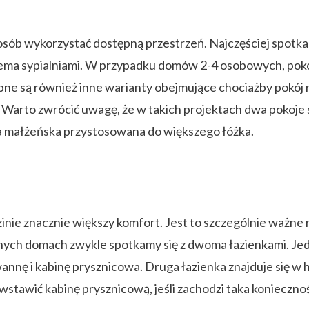
ób wykorzystać dostępną przestrzeń. Najczęściej spotkamy
rzema sypialniami. W przypadku domów 2-4 osobowych, poko
ępne są również inne warianty obejmujące chociażby pokój 
 Warto zwrócić uwagę, że w takich projektach dwa pokoje s
nia małżeńska przystosowana do większego łóżka.
nie znacznie większy komfort. Jest to szczególnie ważne ra
snych domach zwykle spotkamy się z dwoma łazienkami. Jedn
nę i kabinę prysznicowa. Druga łazienka znajduje się w ho
 wstawić kabinę prysznicową, jeśli zachodzi taka konieczno