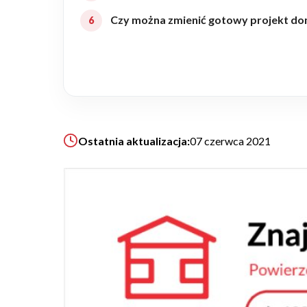
Czy można zmienić gotowy projekt do
Realizacje
Referencje
Filmy
Ostatnia aktualizacja:
07 czerwca 2021
Ogrody
KALKULATOR BUDOWY
BLOG
O NAS
KONAKT