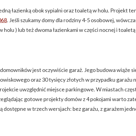
dną łazienką obok sypialni oraz toaletą w holu. Projekt t
068
. Jeśli szukamy domy dla rodziny 4-5 osobowej, wówcz
 w holu ) lub też dwoma łazienkami w części nocnej i toaletą
mowników jest oczywiście garaż. Jego budowa wiąże się 
nowiskowego oraz 30 tysięcy złotych w przypadku garażu 
projekcie uwzględnić miejsce parkingowe. W miastach czę
eglądając gotowe projekty domów z 4 pokojami warto zate
 są dostępne w trzech wersjach: bez garażu, z garażem j