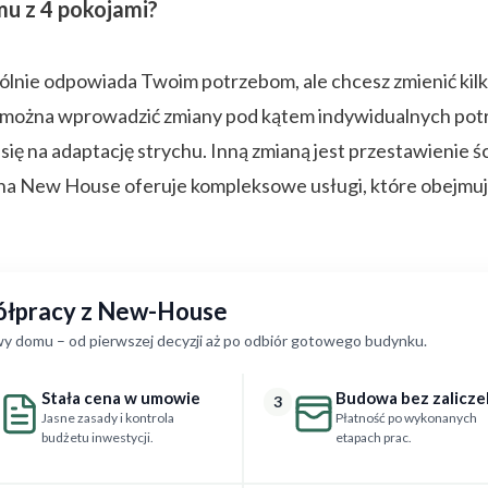
u z 4 pokojami?
gólnie odpowiada Twoim potrzebom, ale chcesz zmienić kilka
acji można wprowadzić zmiany pod kątem indywidualnych p
 na adaptację strychu. Inną zmianą jest przestawienie ś
na New House oferuje kompleksowe usługi, które obejmuj
półpracy z New-House
y domu – od pierwszej decyzji aż po odbiór gotowego budynku.
Stała cena w umowie
Budowa bez zalicze
3
Jasne zasady i kontrola
Płatność po wykonanych
budżetu inwestycji.
etapach prac.