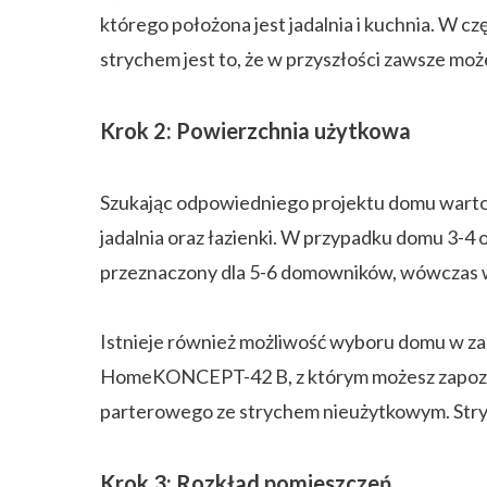
którego położona jest jadalnia i kuchnia. W c
strychem jest to, że w przyszłości zawsze mo
Krok 2: Powierzchnia użytkowa
Szukając odpowiedniego projektu domu warto o
jadalnia oraz łazienki. W przypadku domu 3-4
przeznaczony dla 5-6 domowników, wówczas wa
Istnieje również możliwość wyboru domu w za
HomeKONCEPT-42 B, z którym możesz zapozna
parterowego ze strychem nieużytkowym. Stryc
Krok 3: Rozkład pomieszczeń