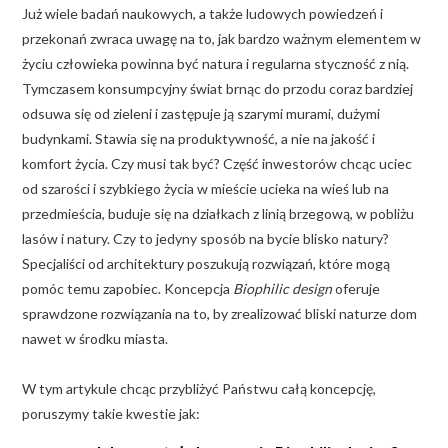
Już wiele badań naukowych, a także ludowych powiedzeń i
przekonań zwraca uwagę na to, jak bardzo ważnym elementem w
życiu człowieka powinna być natura i regularna styczność z nią.
Tymczasem konsumpcyjny świat brnąc do przodu coraz bardziej
odsuwa się od zieleni i zastępuje ją szarymi murami, dużymi
budynkami. Stawia się na produktywność, a nie na jakość i
komfort życia. Czy musi tak być? Część inwestorów chcąc uciec
od szarości i szybkiego życia w mieście ucieka na wieś lub na
przedmieścia, buduje się na działkach z linią brzegową, w pobliżu
lasów i natury. Czy to jedyny sposób na bycie blisko natury?
Specjaliści od architektury poszukują rozwiązań, które mogą
pomóc temu zapobiec. Koncepcja
Biophilic design
oferuje
sprawdzone rozwiązania na to, by zrealizować bliski naturze dom
nawet w środku miasta.
W tym artykule chcąc przybliżyć Państwu całą koncepcję,
poruszymy takie kwestie jak: