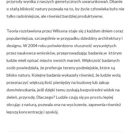
przyrody wynika z naszych genetycznych uwarunkowań. Dbanie
o stałą bliskość natury pozwala na to, by życie człowieka było nie
tylko radośniejsze, ale również bardziej produktywne.
Teoria rozsławiona przez Wilsona staje się z każdym dniem coraz
popularniejsza, szczególnie w przypadku dziedziny architektury i
designu. W 2004 roku potwierdzono słuszność wysuniętych
przez naukowca wniosków, przeprowadzając badanie,w którym
ludzie mieli opisać miasto swoich marzeń. Większość badanych
osób powiedziała, że preferuje tereny podmiejskie, które są
blisko natury. Kolejne badania wykazały również, że ludzie wolą
przeznaczyć większą ilość pieniędzy na budowę lub zakup
dom/mieszkania, jeśli dzięki temu zyskają bezpośredni widok na
zieleń, przyrodę. Dlaczego? Ludzie czują się po prostu lepiej
obcując z naturą, pozwala ona na wyciszenie, zapewnia również
lepszą koncentrację i spokój.