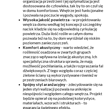
organizacja przestrzeni i jej optymalizacja jest
dostosowana do człowieka, tak by to on czuł się
w domu komfortowo. Wnętrze jest funkcjonalne
i pozwala na poczucie wygody, spokoju.
Wysoka jakość powietrza -
w projektowaniu
wnętrza domu według tej koncepcji szczególny
nacisk kładzie się na odpowiednią cyrkulację
powietrza. Duża ilość roślin w całym domu
pozwala też na to, by dom wyróżniał się niskim
poziomem zanieczyszczeń.
Komfort akustyczny
- warto wiedzieć, że
roślinność osadzona w zwartych grupach
znacząco wpływa na izolację akustyczną. Ich
specjalistyczna struktura sprawia, że mają
możliwość pochłaniania, a także rozpraszania fal
dźwiękowych. Z tego względu coraz częściej
zielone ściany są wykorzystywane również w
przestrzeniach biurowych.
Spójny styl aranżacyjny
- zdecydowanie się na
jeden styl realizacji pozwala na uniknięcie
niespójności względem całego wnętrza. Projekt
będzie opierał się na podobnej kolorystyce,
materiałach, wzorach i strukturach - to
gwarancja świetnego efektu.