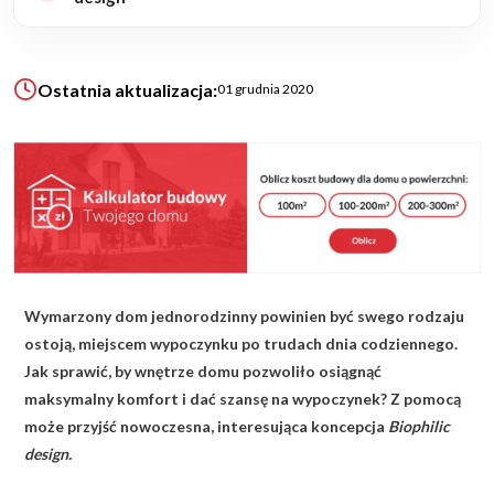
KALKULATOR BUDOWY
Ostatnia aktualizacja:
BLOG
01 grudnia 2020
O NAS
KONAKT
ZAPISZ SIĘ
Wymarzony dom jednorodzinny powinien być swego rodzaju
ostoją, miejscem wypoczynku po trudach dnia codziennego.
Jak sprawić, by wnętrze domu pozwoliło osiągnąć
maksymalny komfort i dać szansę na wypoczynek? Z pomocą
może przyjść nowoczesna, interesująca koncepcja
Biophilic
design.