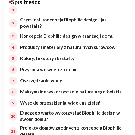
Spis treści:
Budowa domu
Czym jest koncepcja Biophilic design i jak
Rezydencje
powstała?
Koncepcja Biophilic design w aranżacji domu
Rozbudowa
Produkty i materiały z naturalnych surowców
Remonty
Kolory, tekstury i kształty
Przyroda we wnętrzu domu
Budynki biurowe
Oszczędzanie wody
Realizacje
Maksymalne wykorzystanie naturalnego światła
Referencje
Wysokie przeszklenia, widok na zieleń
Dlaczego warto wykorzystać Biophilic design w
Filmy
swoim domu?
Projekty domów zgodnych z koncepcją Biophilic
Ogrody
design