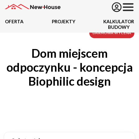
OFERTA
PROJEKTY
KALKULATOR
BUDOWY
Projekty
DARMOWA WYCENA
Dom miejscem
Oferta
odpoczynku - koncepcja
Działki
Biophilic design
Kredyty
Dokumentacja
20489
Projektów z wyceną
Projekty indywidualne