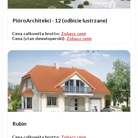
PióroArchitekci - 12 (odbicie lustrzane)
Cena całkowita brutto:
Zobacz cenę
Cena (stan deweloperski):
Zobacz cenę
Rubin
Cena całkowita brutto:
Zobacz cenę