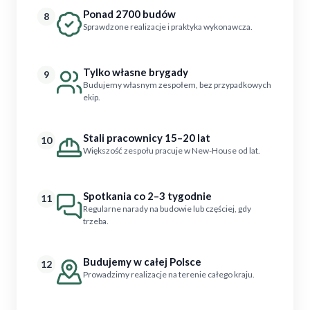
Ponad 2700 budów
8
Sprawdzone realizacje i praktyka wykonawcza.
Tylko własne brygady
9
Budujemy własnym zespołem, bez przypadkowych
ekip.
Stali pracownicy 15–20 lat
10
Większość zespołu pracuje w New-House od lat.
Spotkania co 2–3 tygodnie
11
Regularne narady na budowie lub częściej, gdy
trzeba.
Budujemy w całej Polsce
12
Prowadzimy realizacje na terenie całego kraju.