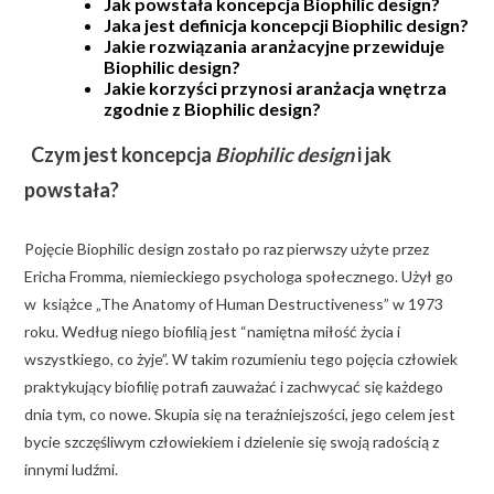
Jak powstała koncepcja Biophilic design?
Jaka jest definicja koncepcji Biophilic design?
Jakie rozwiązania aranżacyjne przewiduje
Biophilic design?
Jakie korzyści przynosi aranżacja wnętrza
zgodnie z Biophilic design?
Czym jest koncepcja
Biophilic design
i jak
powstała?
Pojęcie Biophilic design zostało po raz pierwszy użyte przez
Ericha Fromma, niemieckiego psychologa społecznego. Użył go
w książce „The Anatomy of Human Destructiveness” w 1973
roku. Według niego biofilią jest “namiętna miłość życia i
wszystkiego, co żyje”. W takim rozumieniu tego pojęcia człowiek
praktykujący biofilię potrafi zauważać i zachwycać się każdego
dnia tym, co nowe. Skupia się na teraźniejszości, jego celem jest
bycie szczęśliwym człowiekiem i dzielenie się swoją radością z
innymi ludźmi.