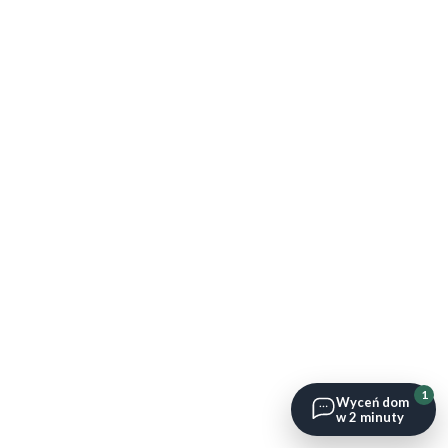
1
Wyceń dom
w 2 minuty