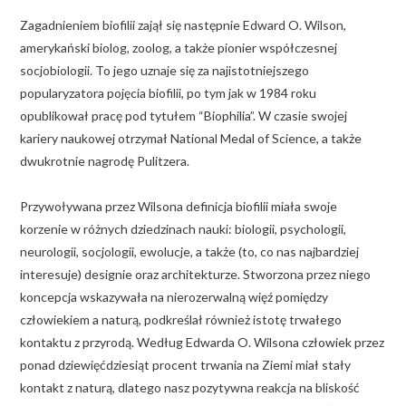
Zagadnieniem biofilii zajął się następnie Edward O. Wilson,
amerykański biolog, zoolog, a także pionier współczesnej
socjobiologii. To jego uznaje się za najistotniejszego
popularyzatora pojęcia biofilii, po tym jak w 1984 roku
opublikował pracę pod tytułem “Biophilia”. W czasie swojej
kariery naukowej otrzymał National Medal of Science, a także
dwukrotnie nagrodę Pulitzera.
Przywoływana przez Wilsona definicja biofilii miała swoje
korzenie w różnych dziedzinach nauki: biologii, psychologii,
neurologii, socjologii, ewolucje, a także (to, co nas najbardziej
interesuje) designie oraz architekturze. Stworzona przez niego
koncepcja wskazywała na nierozerwalną więź pomiędzy
człowiekiem a naturą, podkreślał również istotę trwałego
kontaktu z przyrodą. Według Edwarda O. Wilsona człowiek przez
ponad dziewięćdziesiąt procent trwania na Ziemi miał stały
kontakt z naturą, dlatego nasz pozytywna reakcja na bliskość