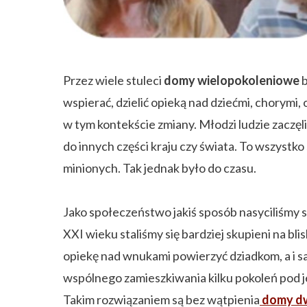
ZAPISZ SIĘ
Przez wiele stuleci
domy wielopokoleniowe
b
wspierać, dzielić opieką nad dziećmi, chorymi
w tym kontekście zmiany. Młodzi ludzie zaczęli 
do innych części kraju czy świata. To wszystko
minionych. Tak jednak było do czasu.
Jako społeczeństwo jakiś sposób nasyciliśmy s
XXI wieku staliśmy się bardziej skupieni na bli
opiekę nad wnukami powierzyć dziadkom, a i s
wspólnego zamieszkiwania kilku pokoleń pod 
Takim rozwiązaniem są bez wątpienia
domy d