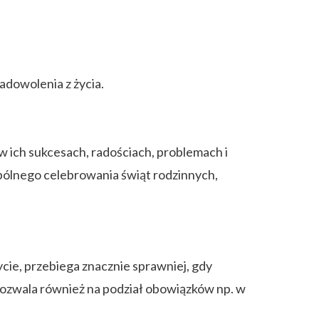
zadowolenia z życia.
w ich sukcesach, radościach, problemach i
pólnego celebrowania świąt rodzinnych,
cie, przebiega znacznie sprawniej, gdy
pozwala również na podział obowiązków np. w