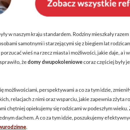
yły w naszym kraju standardem. Rodziny mieszkały razem lu
, osobami samotnymi i starzejącymi się z biegiem lat rodzi
porzucać wieś na rzecz miasta i możliwości, jakie daje, a i 
 sprawiło, że
domy dwupokoleniowe
coraz częściej były 
ię możliwościami, perspektywami a co za tym idzie, zmienił
skich, relacjach z nimi oraz wsparciu, jakie zapewnia zżyta 
ami chętniej opiekujemy się rodzicami w podeszłym wieku
jednym dachem. A co za tym idzie, poszukujemy efektywny
wurodzinne
.