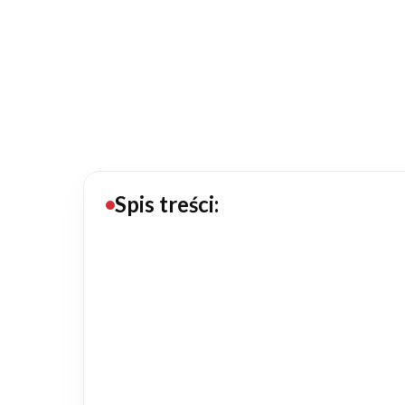
20434
Projektów z wyceną
Projekty indywidualne
Budowa domu
Rezydencje
Spis treści:
Rozbudowa
Remonty
Budynki biurowe