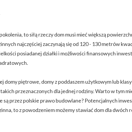
?
pokolenia, to siłą rzeczy dom musi mieć większą powierzch
nnych najczęściej zaczynają się od 120 - 130 metrów kwad
elkości posiadanej działki i możliwości finansowych inwest
adratowych.
j domy piętrowe, domy z poddaszem użytkowym lub klasyczn
 takich przeznaczonych dla jednej rodziny. Warto w tym mi
 są przez polskie prawo budowlane? Potencjalnych inwesto
zinna, to z powodzeniem możemy stawiać dom dla dwóch r