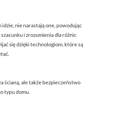
 idzie, nie narastają one, powodując
szacunku i zrozumienia dla różnic
ać się dzięki technologiom, które są
tać.
ż za ścianą, ale także bezpieczeństwo
go typu domu.