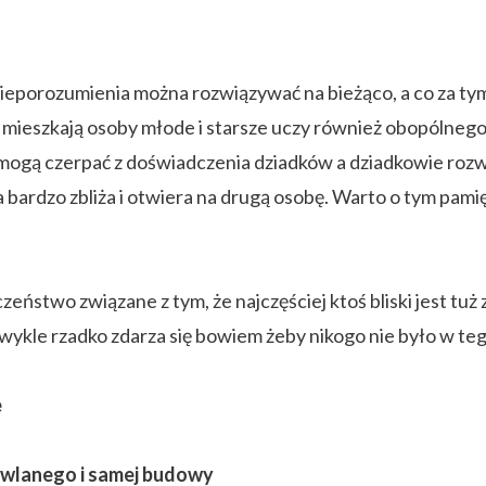
ieporozumienia można rozwiązywać na bieżąco, a co za tym
mieszkają osoby młode i starsze uczy również obopólnego 
mogą czerpać z doświadczenia dziadków a dziadkowie rozwij
bardzo zbliża i otwiera na drugą osobę. Warto o tym pamię
czeństwo związane z tym, że najczęściej ktoś bliski jest tu
wykle rzadko zdarza się bowiem żeby nikogo nie było w te
e
dowlanego i samej budowy