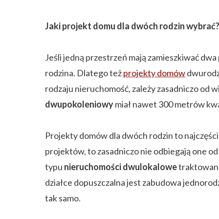
Jaki projekt domu dla dwóch rodzin wybrać
Jeśli jedną przestrzeń mają zamieszkiwać dwa 
rodzina. Dlatego też
projekty domów
dwurodzi
rodzaju nieruchomość, zależy zasadniczo od wi
dwupokoleniowy
miał nawet 300 metrów kw
Projekty domów dla dwóch rodzin to najczęście
projektów, to zasadniczo nie odbiegają one od
typu
nieruchomości dwulokalowe
traktowane
działce dopuszczalna jest zabudowa jednorod
tak samo.