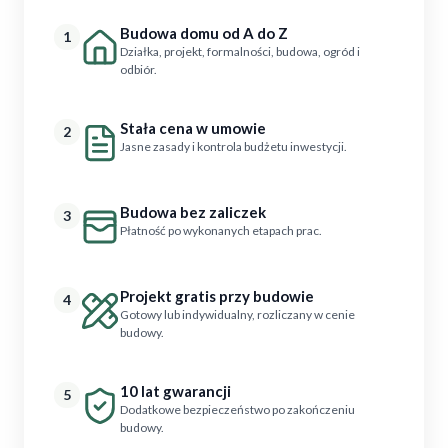
Budowa domu od A do Z
1
Działka, projekt, formalności, budowa, ogród i
odbiór.
Stała cena w umowie
2
Jasne zasady i kontrola budżetu inwestycji.
Budowa bez zaliczek
3
Płatność po wykonanych etapach prac.
Projekt gratis przy budowie
4
Gotowy lub indywidualny, rozliczany w cenie
budowy.
10 lat gwarancji
5
Dodatkowe bezpieczeństwo po zakończeniu
budowy.