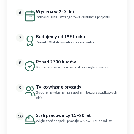
Wycena w 2–3 dni
6
Indywidualna i szczegółowa kalkulacja projektu.
Budujemy od 1991 roku
7
Ponad 30 lat doświadczenia na rynku.
Ponad 2700 budów
8
Sprawdzone realizacje i praktyka wykonawcza.
Tylko własne brygady
9
Budujemy własnym zespołem, bez przypadkowych
ekip.
Stali pracownicy 15–20 lat
10
Większość zespołu pracuje w New-House od lat.