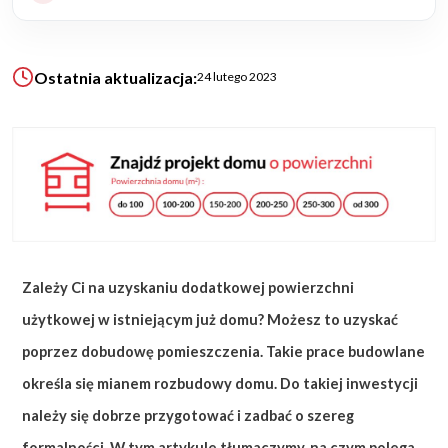
KALKULATOR BUDOWY
Ostatnia aktualizacja:
24 lutego 2023
BLOG
O NAS
KONAKT
ZAPISZ SIĘ
Zależy Ci na uzyskaniu dodatkowej powierzchni
użytkowej w istniejącym już domu? Możesz to uzyskać
poprzez dobudowę pomieszczenia. Takie prace budowlane
określa się mianem rozbudowy domu. Do takiej inwestycji
należy się dobrze przygotować i zadbać o szereg
formalności. W tym artykule tłumaczymy, na czym polega