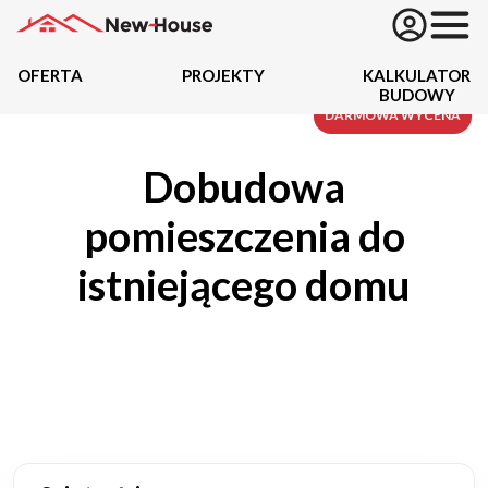
OFERTA
PROJEKTY
KALKULATOR
BUDOWY
Projekty
DARMOWA WYCENA
Dobudowa
Oferta
pomieszczenia do
Działki
istniejącego domu
Kredyty
Dokumentacja
20434
Projektów z wyceną
Projekty indywidualne