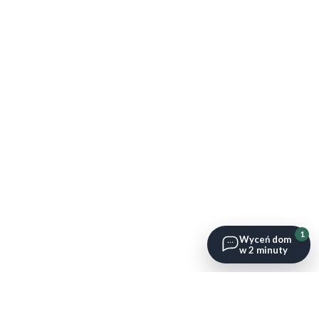
1
Wyceń dom
w 2 minuty