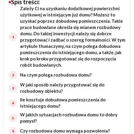
Spis treści:
Zależy Ci na uzyskaniu dodatkowej powierzchni
Budowa domu
użytkowej w istniejącym już domu? Możesz to
uzyskać poprzez dobudowę pomieszczenia. Takie
Rezydencje
prace budowlane określa się mianem rozbudowy
domu. Do takiej inwestycji należy się dobrze
przygotować i zadbać o szereg formalności. W tym
Rozbudowa
artykule tłumaczymy, na czym polega dobudowa
pomieszczenia do istniejącego domu, a także, jak
Remonty
krok po kroku przygotować się do rozpoczęcia
robót budowlanych.
Budynki biurowe
Na czym polega rozbudowa domu?
W jaki sposób należy przygotować się do
Realizacje
rozbudowy obiektu?
Ile kosztuje dobudowa pomieszczenia do
Referencje
istniejącego domu?
W jakich sytuacjach rozbudowa domu to dobry
Filmy
pomysł?
Czy rozbudowa domu wymaga pozwolenia?
Ogrody