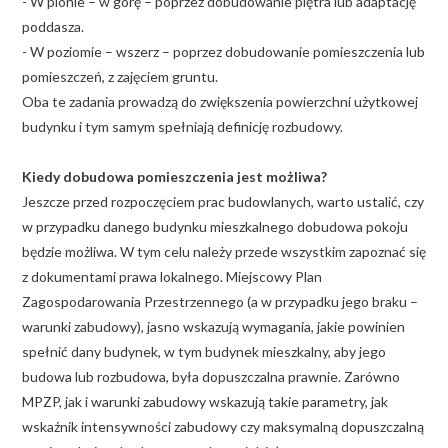
- W pionie – w górę – poprzez dobudowanie piętra lub adaptację
poddasza.
- W poziomie – wszerz – poprzez dobudowanie pomieszczenia lub
pomieszczeń, z zajęciem gruntu.
Oba te zadania prowadzą do zwiększenia powierzchni użytkowej
budynku i tym samym spełniają definicję rozbudowy.
Kiedy dobudowa pomieszczenia jest możliwa?
Jeszcze przed rozpoczęciem prac budowlanych, warto ustalić, czy
w przypadku danego budynku mieszkalnego dobudowa pokoju
będzie możliwa. W tym celu należy przede wszystkim zapoznać się
z dokumentami prawa lokalnego. Miejscowy Plan
Zagospodarowania Przestrzennego (a w przypadku jego braku –
warunki zabudowy), jasno wskazują wymagania, jakie powinien
spełnić dany budynek, w tym budynek mieszkalny, aby jego
budowa lub rozbudowa, była dopuszczalna prawnie. Zarówno
MPZP, jak i warunki zabudowy wskazują takie parametry, jak
wskaźnik intensywności zabudowy czy maksymalną dopuszczalną