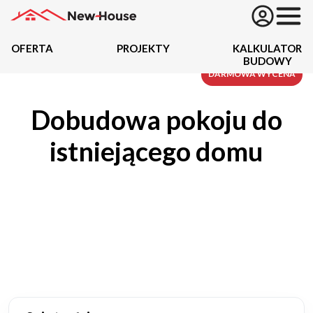
OFERTA
PROJEKTY
KALKULATOR
BUDOWY
Projekty
DARMOWA WYCENA
Dobudowa pokoju do
Oferta
istniejącego domu
Działki
Kredyty
Dokumentacja
20434
Projektów z wyceną
Projekty indywidualne