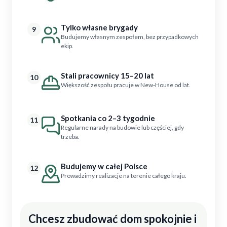
Tylko własne brygady
9
Budujemy własnym zespołem, bez przypadkowych
ekip.
Stali pracownicy 15–20 lat
10
Większość zespołu pracuje w New-House od lat.
Spotkania co 2–3 tygodnie
11
Regularne narady na budowie lub częściej, gdy
trzeba.
Budujemy w całej Polsce
12
Prowadzimy realizacje na terenie całego kraju.
Chcesz zbudować dom spokojnie i