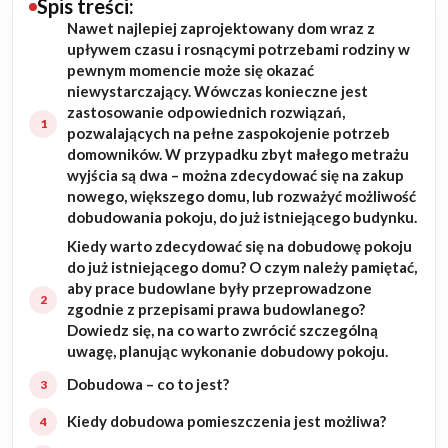
Spis treści:
Nawet najlepiej zaprojektowany dom wraz z
Budowa domu
upływem czasu i rosnącymi potrzebami rodziny w
pewnym momencie może się okazać
Rezydencje
niewystarczający. Wówczas konieczne jest
zastosowanie odpowiednich rozwiązań,
pozwalających na pełne zaspokojenie potrzeb
Rozbudowa
domowników. W przypadku zbyt małego metrażu
wyjścia są dwa – można zdecydować się na zakup
Remonty
nowego, większego domu, lub rozważyć możliwość
dobudowania pokoju, do już istniejącego budynku.
Budynki biurowe
Kiedy warto zdecydować się na dobudowę pokoju
do już istniejącego domu? O czym należy pamiętać,
Realizacje
aby prace budowlane były przeprowadzone
zgodnie z przepisami prawa budowlanego?
Dowiedz się, na co warto zwrócić szczególną
Referencje
uwagę, planując wykonanie dobudowy pokoju.
Dobudowa – co to jest?
Filmy
Kiedy dobudowa pomieszczenia jest możliwa?
Ogrody