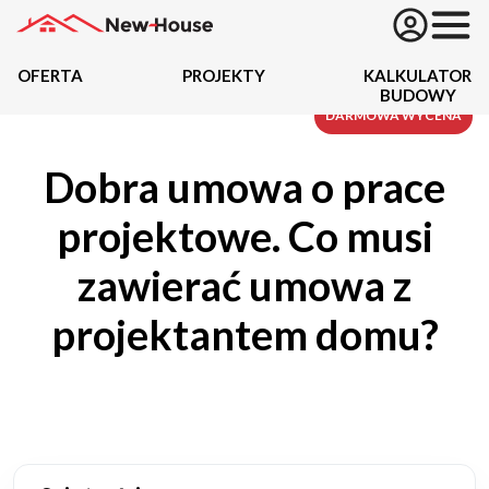
OFERTA
PROJEKTY
KALKULATOR
BUDOWY
Projekty
DARMOWA WYCENA
Dobra umowa o prace
Oferta
projektowe. Co musi
Działki
zawierać umowa z
Kredyty
projektantem domu?
Dokumentacja
20434
Projektów z wyceną
Projekty indywidualne