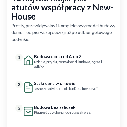
atutów współpracy z New-
House
Prosty, przewidywalny i kompleksowy model budowy
domu – od pierwszej decyzji aż po odbiór gotowego
budynku.
Budowa domu od A do Z
1
Działka, projekt, formalności, budowa, ogród i
odbiór.
Stała cena w umowie
2
Jasne zasady i kontrola budżetu inwestycji.
Budowa bez zaliczek
3
Płatność po wykonanych etapach prac.