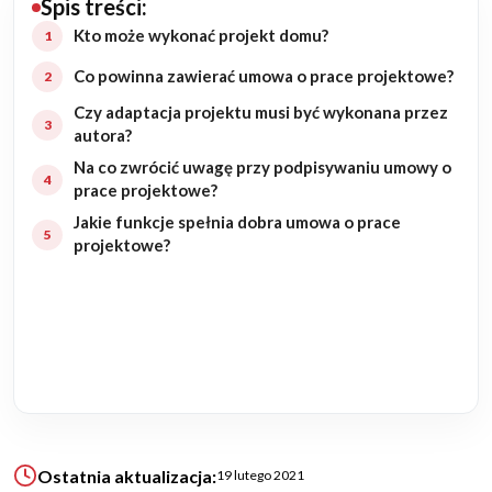
Spis treści:
Budowa domu
Kto może wykonać projekt domu?
Co powinna zawierać umowa o prace projektowe?
Rezydencje
Czy adaptacja projektu musi być wykonana przez
autora?
Rozbudowa
Na co zwrócić uwagę przy podpisywaniu umowy o
prace projektowe?
Remonty
Jakie funkcje spełnia dobra umowa o prace
projektowe?
Budynki biurowe
Realizacje
Referencje
Filmy
Ostatnia aktualizacja:
19 lutego 2021
Ogrody