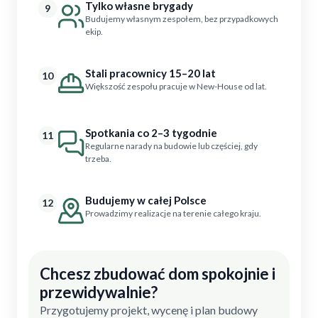
Tylko własne brygady
9
Budujemy własnym zespołem, bez przypadkowych
ekip.
Stali pracownicy 15–20 lat
10
Większość zespołu pracuje w New-House od lat.
Spotkania co 2–3 tygodnie
11
Regularne narady na budowie lub częściej, gdy
trzeba.
Budujemy w całej Polsce
12
Prowadzimy realizacje na terenie całego kraju.
Chcesz zbudować dom spokojnie i
przewidywalnie?
Przygotujemy projekt, wycenę i plan budowy