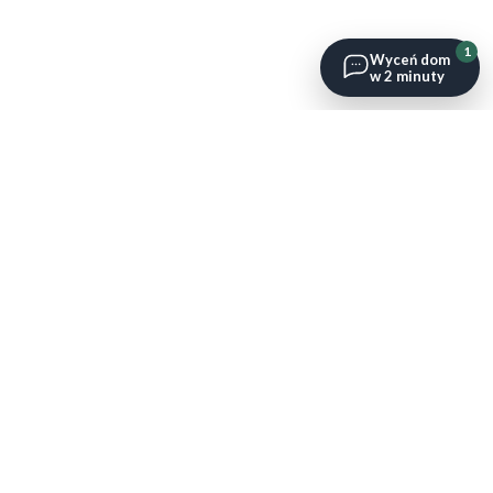
1
Wyceń dom
w 2 minuty