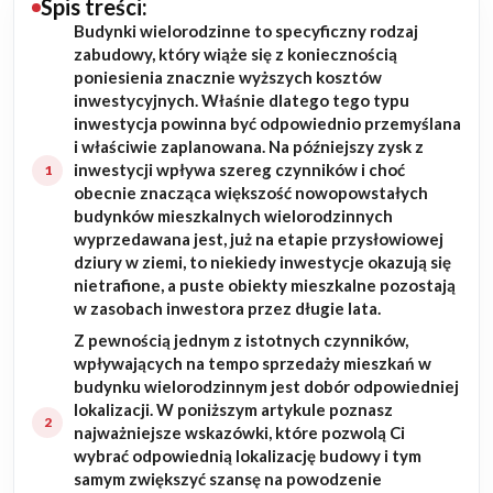
Spis treści:
Budynki wielorodzinne to specyficzny rodzaj
Budowa domu
zabudowy, który wiąże się z koniecznością
poniesienia znacznie wyższych kosztów
Rezydencje
inwestycyjnych. Właśnie dlatego tego typu
inwestycja powinna być odpowiednio przemyślana
i właściwie zaplanowana. Na późniejszy zysk z
Rozbudowa
inwestycji wpływa szereg czynników i choć
obecnie znacząca większość nowopowstałych
Remonty
budynków mieszkalnych wielorodzinnych
wyprzedawana jest, już na etapie przysłowiowej
Budynki biurowe
dziury w ziemi, to niekiedy inwestycje okazują się
nietrafione, a puste obiekty mieszkalne pozostają
w zasobach inwestora przez długie lata.
Realizacje
Z pewnością jednym z istotnych czynników,
wpływających na tempo sprzedaży mieszkań w
Referencje
budynku wielorodzinnym jest dobór odpowiedniej
lokalizacji. W poniższym artykule poznasz
Filmy
najważniejsze wskazówki, które pozwolą Ci
wybrać odpowiednią lokalizację budowy i tym
samym zwiększyć szansę na powodzenie
Ogrody