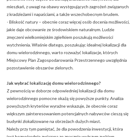
mieszkań, z uwagi na obawy występujących zagrożeń związanych
z kradzieżami i napaściami, a także wszechobecnym brudem.
- Bliskość natury – obecnie coraz więcej osób docenia możliwości,
jakie daje obcowanie ze środowiskiem naturalnym. Ludzie
zmęczeni wielkomiejskim zgiełkiem poszukują możliwości
wytchnienia. Właśnie dlatego, poszukując idealnej lokalizacji dla
domu wielorodzinnego, warto rozważyć lokalizacje, których
Miejscowy Plan Zagospodarowania Przestrzennego uwzględnia
pozostawienie obszarów zielonych.
Jak wybrać lokalizację domu wielorodzinnego?
Z pewnością w doborze odpowiedniej lokalizacji dla domu
wielorodzinnego pomocne okażą się powyższe punkty. Analiza
powyższych kryteriów wyraźne wskazuje, że obecnie coraz
większym zainteresowaniem potencjalnych nabywców cieszą się
budynki zlokalizowane na obrzeżach dużych miast.
Należy przy tym pamiętać, że dla powodzenia inwestycji, która
jest bezpośrednio związana ze znacznie wyższym zyskiem