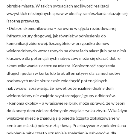
obrębie miasta. W takich sytuacjach możliwość realizacji
wszystkich niezbędnych spraw w okolicy zamieszkania okazuje się
istotną przewagą.
- Dobrze skomunikowana – zarówno w ujęciu rozbudowanej
infrastruktury drogowej, jak również w odniesieniu do
komunikacji zbiorowej. Szczególnie w przypadku domów
wielorodzinnych wznoszonych na obrzeżach miast (lub poza nimi)
kluczowe dla potencjalnych nabywców może się okazać dobre
skomunikowanie z centrum miasta. Konieczność spędzenia
długich godzin w korku lub brak alternatywy dla samochodów
osobowych może skutecznie zniechęcić potencjalnych
nabywców, sprawiając, że nawet potencjalnie idealny dom
wielorodzinny nie znajdzie wystarczającej grupy odbiorców.
- Renoma okolicy – a właściwie jej brak, może sprawić, że w teorii
doskonały dom wielorodzinny nie znajdzie rynku zbytu. W każdym
większym mieście znajdują się osiedla (często zlokalizowane w
centrum miasta) pokryte złą sławą. Przekazywane z pokolenia na
pokolenie mity często utrudniają znalezienie nabywców, dla