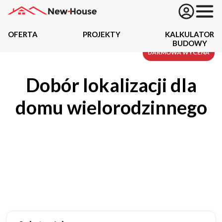
OFERTA
PROJEKTY
KALKULATOR
BUDOWY
Projekty
DARMOWA WYCENA
Dobór lokalizacji dla
Oferta
domu wielorodzinnego
Działki
Kredyty
Dokumentacja
20434
Projektów z wyceną
Projekty indywidualne