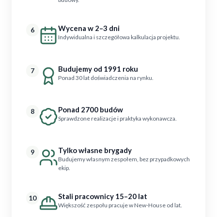
Wycena w 2–3 dni
6
Indywidualna i szczegółowa kalkulacja projektu.
Budujemy od 1991 roku
7
Ponad 30 lat doświadczenia na rynku.
Ponad 2700 budów
8
Sprawdzone realizacje i praktyka wykonawcza.
Tylko własne brygady
9
Budujemy własnym zespołem, bez przypadkowych
ekip.
Stali pracownicy 15–20 lat
10
Większość zespołu pracuje w New-House od lat.