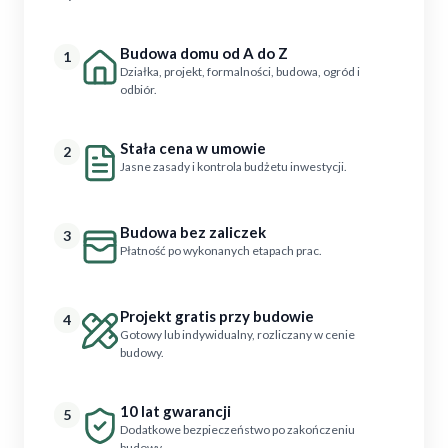
Budowa domu od A do Z
1
Działka, projekt, formalności, budowa, ogród i
odbiór.
Stała cena w umowie
2
Jasne zasady i kontrola budżetu inwestycji.
Budowa bez zaliczek
3
Płatność po wykonanych etapach prac.
Projekt gratis przy budowie
4
Gotowy lub indywidualny, rozliczany w cenie
budowy.
10 lat gwarancji
5
Dodatkowe bezpieczeństwo po zakończeniu
budowy.