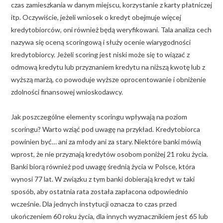
czas zamieszkania w danym miejscu, korzystanie z karty płatniczej
itp. Oczywiście, jeżeli wniosek o kredyt obejmuje więcej
kredytobiorców, oni również będą weryfikowani. Tala analiza cech
nazywa się oceną scoringową i służy ocenie wiarygodności
kredytobiorcy. Jeżeli scoring jest niski może się to wiązać z
odmową kredytu lub przyznaniem kredytu na niższą kwotę lub z
wyższą marżą, co powoduje wyższe oprocentowanie i obniżenie
zdolności finansowej wnioskodawcy.
Jak poszczególne elementy scoringu wpływają na poziom
scoringu? Warto wziąć pod uwagę na przykład. Kredytobiorca
powinien być… ani za młody ani za stary. Niektóre banki mówią
wprost, że nie przyznają kredytów osobom poniżej 21 roku życia.
Banki biorą również pod uwagę średnią życia w Polsce, która
wynosi 77 lat. W związku z tym banki dobierają kredyt w taki
sposób, aby ostatnia rata została zapłacona odpowiednio
wcześnie. Dla jednych instytucji oznacza to czas przed
ukończeniem 60 roku życia, dla innych wyznacznikiem jest 65 lub