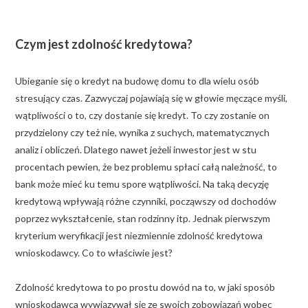
Czym jest zdolność kredytowa?
Ubieganie się o kredyt na budowę domu to dla wielu osób
stresujący czas. Zazwyczaj pojawiają się w głowie męczące myśli,
wątpliwości o to, czy dostanie się kredyt. To czy zostanie on
przydzielony czy też nie, wynika z suchych, matematycznych
analiz i obliczeń. Dlatego nawet jeżeli inwestor jest w stu
procentach pewien, że bez problemu spłaci całą należność, to
bank może mieć ku temu spore wątpliwości. Na taką decyzję
kredytową wpływają różne czynniki, począwszy od dochodów
poprzez wykształcenie, stan rodzinny itp. Jednak pierwszym
kryterium weryfikacji jest niezmiennie zdolność kredytowa
wnioskodawcy. Co to właściwie jest?
Zdolność kredytowa to po prostu dowód na to, w jaki sposób
wnioskodawca wywiązywał się ze swoich zobowiązań wobec