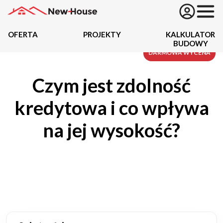
OFERTA
PROJEKTY
KALKULATOR
BUDOWY
Projekty
DARMOWA WYCENA
Czym jest zdolność
Oferta
kredytowa i co wpływa
Działki
na jej wysokość?
Kredyty
Dokumentacja
20489
Projektów z wyceną
Projekty indywidualne