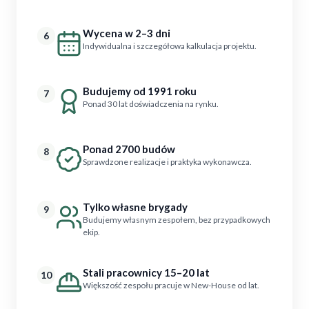
Wycena w 2–3 dni
6
Indywidualna i szczegółowa kalkulacja projektu.
Budujemy od 1991 roku
7
Ponad 30 lat doświadczenia na rynku.
Ponad 2700 budów
8
Sprawdzone realizacje i praktyka wykonawcza.
Tylko własne brygady
9
Budujemy własnym zespołem, bez przypadkowych
ekip.
Stali pracownicy 15–20 lat
10
Większość zespołu pracuje w New-House od lat.