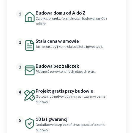
Budowa domu od A do Z
1
Działka, projekt, formalności, budowa, ogród i
odbiór.
Stała cena w umowie
2
Jasne zasady i kontrola budżetu inwestycji.
Budowa bez zaliczek
3
Płatność po wykonanych etapach prac.
Projekt gratis przy budowie
4
Gotowy lub indywidualny, rozliczany w cenie
budowy.
10 lat gwarancji
5
Dodatkowe bezpieczeństwo po zakończeniu
budowy.