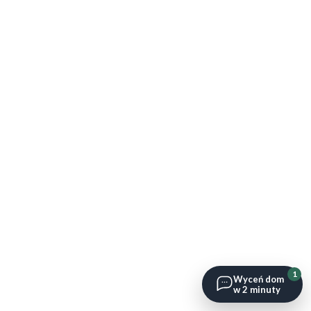
1
Wyceń dom
w 2 minuty