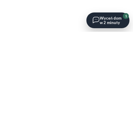
1
Wyceń dom
w 2 minuty