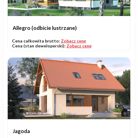
Allegro (odbicie lustrzane)
Cena całkowita brutto:
Zobacz cenę
Cena (stan deweloperski):
Zobacz cenę
Jagoda