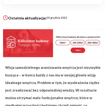
KALKULATOR BUDOWY
Ostatnia aktualizacja:
05 grudnia 2022
BLOG
O NAS
KONAKT
ZAPISZ SIĘ
Wizja samodzielnego aranżowania wnętrza jest niezwykle
kusząca – w końcu każdy z nas ma w swojej głowie wizję
idealnego wnętrza. Problem w tym, że wyobrażenia ciężko
jest zrealizować bez odpowiedniej wiedzy. W rezultacie
można otrzymać mało funkcjonalne wnętrze, które w
niedługiej przyszłości będziemy chcieli zmienić, co