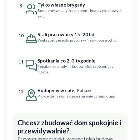
Tylko własne brygady
9
Budujemy własnym zespołem, bez przypadkowych
ekip.
Stali pracownicy 15–20 lat
10
Większość zespołu pracuje w New-House od lat.
Spotkania co 2–3 tygodnie
11
Regularne narady na budowie lub częściej, gdy
trzeba.
Budujemy w całej Polsce
12
Prowadzimy realizacje na terenie całego kraju.
Chcesz zbudować dom spokojnie i
przewidywalnie?
Przygotujemy projekt, wycenę i plan budowy