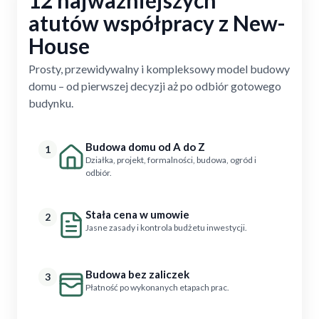
atutów współpracy z New-
House
Prosty, przewidywalny i kompleksowy model budowy
domu – od pierwszej decyzji aż po odbiór gotowego
budynku.
Budowa domu od A do Z
1
Działka, projekt, formalności, budowa, ogród i
odbiór.
Stała cena w umowie
2
Jasne zasady i kontrola budżetu inwestycji.
Budowa bez zaliczek
3
Płatność po wykonanych etapach prac.