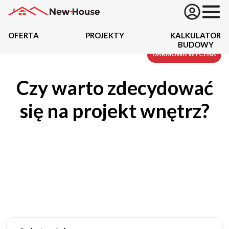
OFERTA
PROJEKTY
KALKULATOR
BUDOWY
Projekty
DARMOWA WYCENA
Czy warto zdecydować
Oferta
się na projekt wnętrz?
Działki
Kredyty
Dokumentacja
20434
Projektów z wyceną
Projekty indywidualne