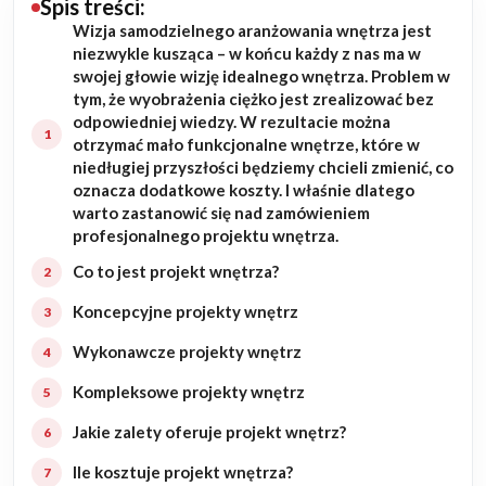
Spis treści:
Wizja samodzielnego aranżowania wnętrza jest
Budowa domu
niezwykle kusząca – w końcu każdy z nas ma w
swojej głowie wizję idealnego wnętrza. Problem w
Rezydencje
tym, że wyobrażenia ciężko jest zrealizować bez
odpowiedniej wiedzy. W rezultacie można
otrzymać mało funkcjonalne wnętrze, które w
Rozbudowa
niedługiej przyszłości będziemy chcieli zmienić, co
oznacza dodatkowe koszty. I właśnie dlatego
Remonty
warto zastanowić się nad zamówieniem
profesjonalnego projektu wnętrza.
Budynki biurowe
Co to jest projekt wnętrza?
Realizacje
Koncepcyjne projekty wnętrz
Wykonawcze projekty wnętrz
Referencje
Kompleksowe projekty wnętrz
Filmy
Jakie zalety oferuje projekt wnętrz?
Ile kosztuje projekt wnętrza?
Ogrody