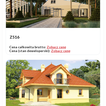
Z516
Cena całkowita brutto:
Zobacz cenę
Cena (stan deweloperski):
Zobacz cenę