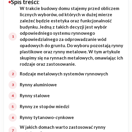
Spis treści:
W trakcie budowy domu stajemy przed obliczem
Budowa domu
licznych wyborów, od których w dużej mierze
zależeć będzie estetyka oraz funkcjonalność
Rezydencje
budynku. Jedną z takich decyzji jest wybór
odpowiedniego systemu rynnowego
odpowiedzialnego za odprowadzanie wód
Rozbudowa
opadowych do gruntu. Do wyboru pozostają rynny
plastikowe oraz rynny metalowe. W tym artykule
Remonty
skupimy się na rynnach metalowych, omawiając ich
rodzaje oraz zastosowanie.
Budynki biurowe
Rodzaje metalowych systemów rynnowych
Realizacje
Rynny aluminiowe
Rynny stalowe
Referencje
Rynny ze stopów miedzi
Filmy
Rynny tytanowo-cynkowe
W jakich domach warto zastosować rynny
Ogrody