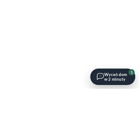
1
Wyceń dom
w 2 minuty