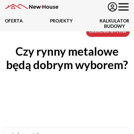
OFERTA
PROJEKTY
KALKULATOR
BUDOWY
Projekty
DARMOWA WYCENA
Czy rynny metalowe
Oferta
będą dobrym wyborem?
Działki
Kredyty
Dokumentacja
20434
Projektów z wyceną
Projekty indywidualne