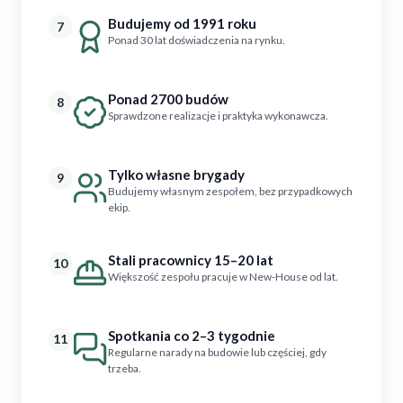
Budujemy od 1991 roku
7
Ponad 30 lat doświadczenia na rynku.
Ponad 2700 budów
8
Sprawdzone realizacje i praktyka wykonawcza.
Tylko własne brygady
9
Budujemy własnym zespołem, bez przypadkowych
ekip.
Stali pracownicy 15–20 lat
10
Większość zespołu pracuje w New-House od lat.
Spotkania co 2–3 tygodnie
11
Regularne narady na budowie lub częściej, gdy
trzeba.