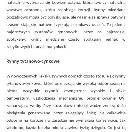
naturalnie wytwarza się bowiem patyna, która tworzy naturalną
warstwę ochronną, która zapobiega korozji. Rynny miedziane
początkowo mogą być połyskujące, ale właśnie za sprawą patyny z
czasem stają się matowe i zyskują zielonkawy odcień. To jeden z
najdroższych systemów rynnowych, przez co najrzadziej
spotykany. Rynny miedziane często spotkamy jednak w
zabytkowych i starych budynkach.
Rynny tytanowo-cynkowe
W nowoczesnych i ekskluzywnych domach często stosuje się rynny
tytanowo-cynkowe, które odznaczają się wysoką odpornością na
niemal wszystkie czynniki zewnętrzne: wysokie i niskie
temperatury, uszkodzenia mechaniczne, promieniowanie UV,
zamarzającą wodę. Przy stosunkowo niskiej wadze znoszą duże
obciążenia generowane przez zalegający śnieg. Są całkowicie
odporne na korozję i w zasadzie nie wymagają konserwacji. Jak
wiadomo, każda beczka miodu zawiera łyżkę dziegciu. Co jest tą