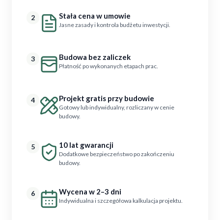
Stała cena w umowie
2
Jasne zasady i kontrola budżetu inwestycji.
Budowa bez zaliczek
3
Płatność po wykonanych etapach prac.
Projekt gratis przy budowie
4
Gotowy lub indywidualny, rozliczany w cenie
budowy.
10 lat gwarancji
5
Dodatkowe bezpieczeństwo po zakończeniu
budowy.
Wycena w 2–3 dni
6
Indywidualna i szczegółowa kalkulacja projektu.